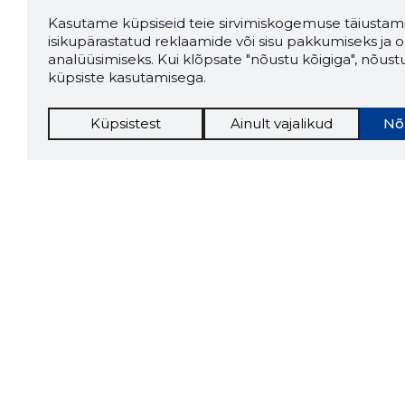
Kasutame küpsiseid teie sirvimiskogemuse täiustami
isikupärastatud reklaamide või sisu pakkumiseks ja o
analüüsimiseks. Kui klõpsate "nõustu kõigiga", nõust
küpsiste kasutamisega.
Küpsistest
Ainult vajalikud
Nõ
Storybo
Storybook
firma v
kui usa
Chrome laiendus
LAADI