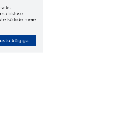
seks,
ma liikluse
ute kõikide meie
ustu kõigiga
oki laiendus ütleb Sulle, mis
eebilehel Sa parajasti viibid ja
ldusväärne see firma täna on.
 LAIENDUS ALLA