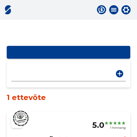
1 ettevõte
5.0
1 hinnang