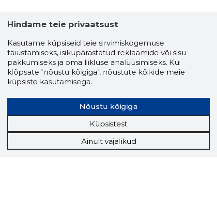
Hindame teie privaatsust
Kasutame küpsiseid teie sirvimiskogemuse
täiustamiseks, isikupärastatud reklaamide või sisu
pakkumiseks ja oma liikluse analüüsimiseks. Kui
klõpsate "nõustu kõigiga", nõustute kõikide meie
küpsiste kasutamisega.
Nõustu kõigiga
Küpsistest
Ainult vajalikud
Storybook