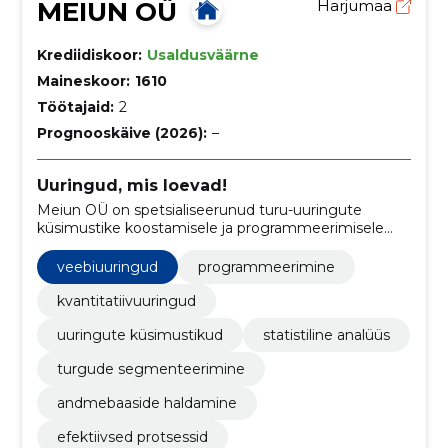
MEIUN OÜ
Harjumaa
Krediidiskoor:
Usaldusväärne
Maineskoor:
1610
Töötajaid:
2
Prognooskäive (2026):
–
Uuringud, mis loevad!
Meiun OÜ on spetsialiseerunud turu-uuringute
küsimustike koostamisele ja programmeerimisele
ning pakub keerukate projektide teostamise
võimalusi. Meie eesmärk on aidata klientidel saada
veebiuuringud
programmeerimine
tulemusi läbi täpsete ja kvaliteetsete uuringutega
kvantitatiivuuringud
uuringute küsimustikud
statistiline analüüs
turgude segmenteerimine
andmebaaside haldamine
efektiivsed protsessid