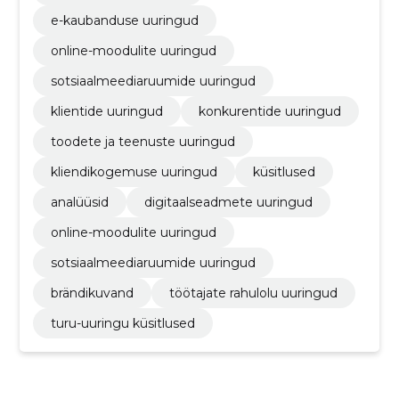
e-kaubanduse uuringud
online-moodulite uuringud
sotsiaalmeediaruumide uuringud
klientide uuringud
konkurentide uuringud
toodete ja teenuste uuringud
kliendikogemuse uuringud
küsitlused
analüüsid
digitaalseadmete uuringud
online-moodulite uuringud
sotsiaalmeediaruumide uuringud
brändikuvand
töötajate rahulolu uuringud
turu-uuringu küsitlused