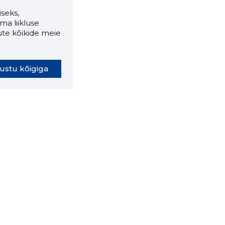
seks,
ma liikluse
ute kõikide meie
ustu kõigiga
oki laiendus ütleb Sulle, mis
eebilehel Sa parajasti viibid ja
ldusväärne see firma täna on.
 LAIENDUS ALLA