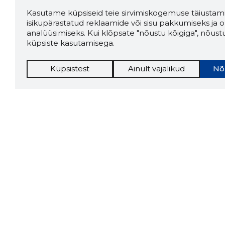
Kasutame küpsiseid teie sirvimiskogemuse täiustami
isikupärastatud reklaamide või sisu pakkumiseks ja o
analüüsimiseks. Kui klõpsate "nõustu kõigiga", nõust
küpsiste kasutamisega.
Küpsistest
Ainult vajalikud
Nõ
Storybo
Storybook
firma v
kui usa
Chrome laiendus
LAADI