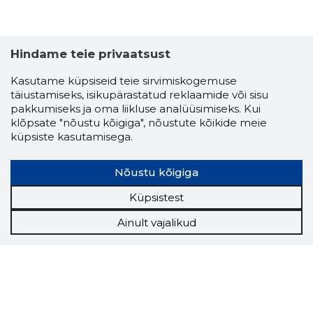
Hindame teie privaatsust
Kasutame küpsiseid teie sirvimiskogemuse
täiustamiseks, isikupärastatud reklaamide või sisu
pakkumiseks ja oma liikluse analüüsimiseks. Kui
klõpsate "nõustu kõigiga", nõustute kõikide meie
küpsiste kasutamisega.
Nõustu kõigiga
Küpsistest
Ainult vajalikud