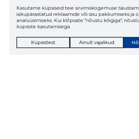
Kasutame küpsiseid teie sirvimiskogemuse täiustami
isikupärastatud reklaamide või sisu pakkumiseks ja o
analüüsimiseks. Kui klõpsate "nõustu kõigiga", nõust
küpsiste kasutamisega.
Küpsistest
Ainult vajalikud
Nõ
Storybo
Storybook
firma v
kui usa
Chrome laiendus
LAADI