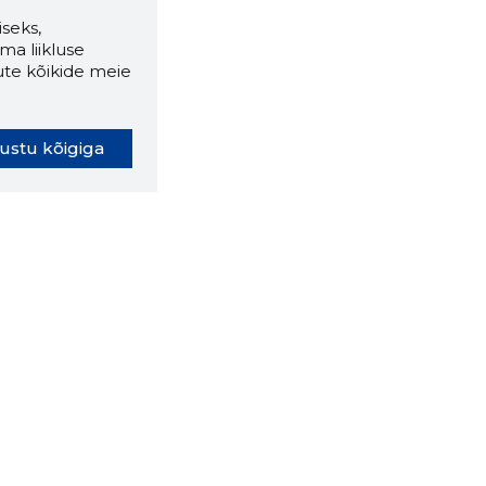
seks,
ma liikluse
ute kõikide meie
ustu kõigiga
oki laiendus ütleb Sulle, mis
eebilehel Sa parajasti viibid ja
ldusväärne see firma täna on.
 LAIENDUS ALLA