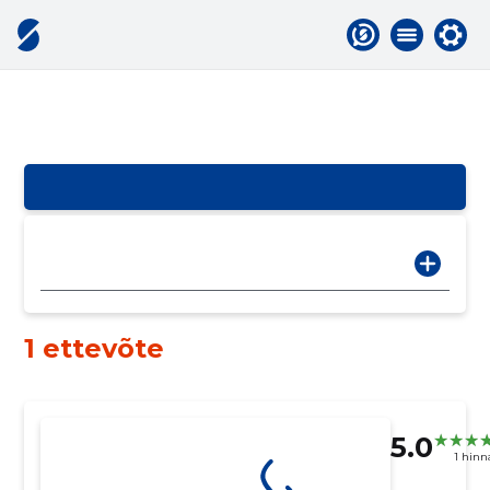
1 ettevõte
5.0
1 hin