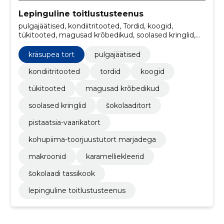
Lepinguline toitlustusteenus
pulgajäätised, kondiitritooted, Tordid, koogid,
tükitooted, magusad krõbedikud, soolased kringlid,
kräsupea tort, Šokolaaditort, pistaatsia-vaarikatort
kräsupea tort
pulgajäätised
kondiitritooted
tordid
koogid
tükitooted
magusad krõbedikud
soolased kringlid
šokolaaditort
pistaatsia-vaarikatort
kohupiima-toorjuustutort marjadega
makroonid
karamelliekleerid
šokolaadi tassikook
lepinguline toitlustusteenus