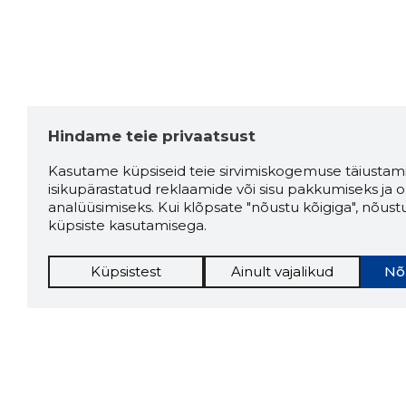
Hindame teie privaatsust
Kasutame küpsiseid teie sirvimiskogemuse täiustami
isikupärastatud reklaamide või sisu pakkumiseks ja o
analüüsimiseks. Kui klõpsate "nõustu kõigiga", nõust
küpsiste kasutamisega.
Küpsistest
Ainult vajalikud
Nõ