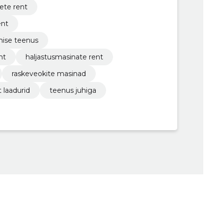
ete rent
ent
mise teenus
nt
haljastusmasinate rent
raskeveokite masinad
 laadurid
teenus juhiga