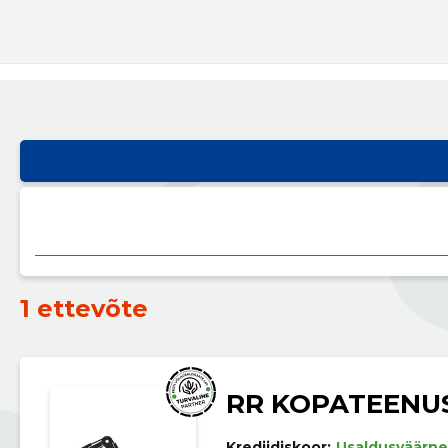
1 ettevõte
RR KOPATEENU
Krediidiskoor:
Usaldusväärne