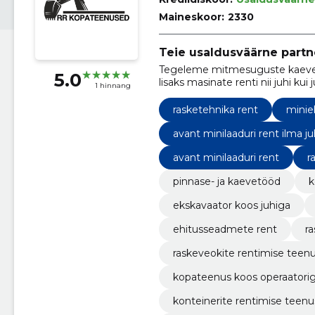
Maineskoor:
2330
Teie usaldusväärne partn
Tegeleme mitmesuguste kaevet
5.0
lisaks masinate renti nii juhi kui j
1 hinnang
rasketehnika rent
minie
avant minilaaduri rent ilma ju
avant minilaaduri rent
r
pinnase- ja kaevetööd
k
ekskavaator koos juhiga
ehitusseadmete rent
r
raskeveokite rentimise teen
kopateenus koos operaatori
konteinerite rentimise teen