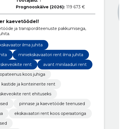
Töötajaid:
1
Prognooskäive (2026):
119 673 €
er kaevetöödel!
ööde ja transporditeenuste pakkumisega,
uhita.
kskavaator ilma juhita
hita
miniekskavaatori rent ilma juhita
askeveokite rent
avant minilaaduri rent
opateenus koos juhiga
kastide ja konteinerite rent
askeveokite rent ehituseks
used
pinnase ja kaevetööde teenused
ga
ekskavaatori rent koos operaatoriga
used