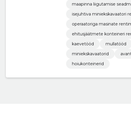
maapinna liigutamise seadm
isejuhtiva miniekskavaatori r
operaatoriga masinate renti
ehitusjäätmete konteineri re
kaevetööd
mullatööd
miniekskavaatorid
avant
hoiukonteinerid