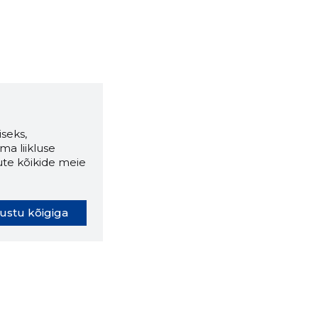
seks,
ma liikluse
ute kõikide meie
ustu kõigiga