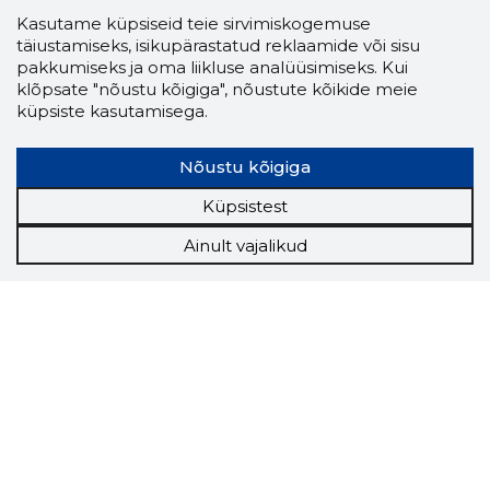
Kasutame küpsiseid teie sirvimiskogemuse
täiustamiseks, isikupärastatud reklaamide või sisu
pakkumiseks ja oma liikluse analüüsimiseks. Kui
klõpsate "nõustu kõigiga", nõustute kõikide meie
küpsiste kasutamisega.
Nõustu kõigiga
Küpsistest
Ainult vajalikud
Storybook
Chrome laiendus
Storybooki laiendus ütleb Sulle, mis firma