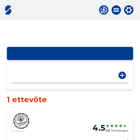
1 ettevõte
4.5
166 hinnangut