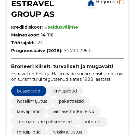
ESTRAVEL
Harjumaa
GROUP AS
Krediidiskoor:
Usaldusväärne
Maineskoor:
14 110
Töötajaid:
124
Prognooskäive (2026):
74 730 795 €
Broneeri kiirelt, turvaliselt ja mugavalt!
Estravel on Eesti ja Baltimaade suurim reisibüroo, mis
on turismiturul tegutsenud alates 1988. aastast.
bussipiletid
lennupiletid
hotellimajutus
pakettreisid
laevapiletid
viimase hetke reisid
teemareiside pakkumised
autorent
rongipiletid
reisikindlustus