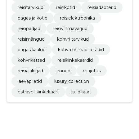
reisitarvikud
reisikotid
reisiadapterid
pagas ja kotid
reisielektroonika
reisipadjad
reisivihmavarjud
reisimängud
kohvri tarvikud
pagasikaalud
kohvri rihmad ja sildid
kohvrikatted
reisikinkekaardid
reisiajakirjad
lennud
majutus
laevapiletid
luxury collection
estraveli kinkekaart
kuldkaart