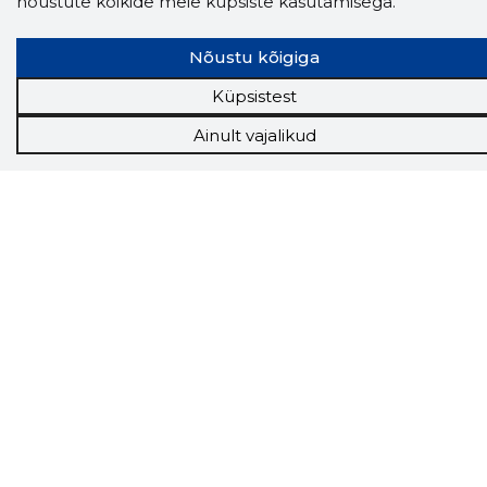
nõustute kõikide meie küpsiste kasutamisega.
Storybooki laiendus ütleb Sulle, mis firma
veebilehel Sa parajasti viibid ja kui usaldusväärne
see firma täna on.
LAADI LAIENDUS ALLA
Nõustu kõigiga
Küpsistest
Ainult vajalikud
Näed helistaja tausta!
Storybooki Äpp toob
Sinuni
OTSEKONTAKTID
400 000 Eesti
ettevõtte ja isikute kohta (juhid, ametnikud).
Andmed on rikastatud maksevõime ja
finantsinfoga.
Tööriistad
Sooduspakkumised
Hanked
Tööturg
Sihtkliendid
Rakendused
Lisavõimalused