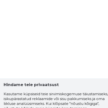
Hindame teie privaatsust
Storybook
Kasutame küpsiseid teie sirvimiskogemuse täiustamiseks,
Chrome laiendus
isikupärastatud reklaamide või sisu pakkumiseks ja oma
liikluse analüüsimiseks. Kui klõpsate "nõustu kõigiga",