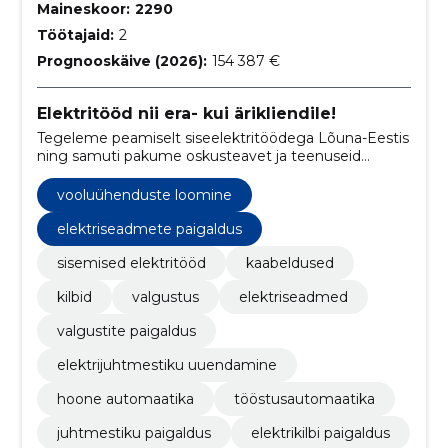
Maineskoor:
2290
Töötajaid:
2
Prognooskäive (2026):
154 387 €
Elektritööd nii era- kui ärikliendile!
Tegeleme peamiselt siseelektritöödega Lõuna-Eestis
ning samuti pakume oskusteavet ja teenuseid
tööstusautomaatika valdkonnas. Meie ettevõtte
kogenud meistritel on üle 10 aasta praktilist
vooluühenduste loomine
kogemust, mis tagab alati silmapaistva
lõpptulemuse!
elektriseadmete paigaldus
sisemised elektritööd
kaabeldused
kilbid
valgustus
elektriseadmed
valgustite paigaldus
elektrijuhtmestiku uuendamine
hoone automaatika
tööstusautomaatika
juhtmestiku paigaldus
elektrikilbi paigaldus