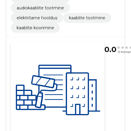
audiokaablite tootmine
elektritarne hooldus
kaablite tootmine
kaablite koorimine
0.0
0 hinna