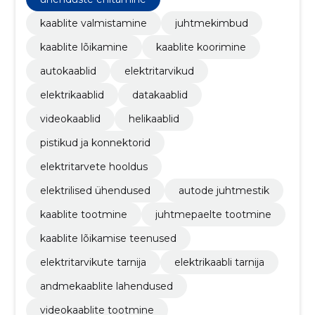
kaablite valmistamine
juhtmekimbud
kaablite lõikamine
kaablite koorimine
autokaablid
elektritarvikud
elektrikaablid
datakaablid
videokaablid
helikaablid
pistikud ja konnektorid
elektritarvete hooldus
elektrilised ühendused
autode juhtmestik
kaablite tootmine
juhtmepaelte tootmine
kaablite lõikamise teenused
elektritarvikute tarnija
elektrikaabli tarnija
andmekaablite lahendused
videokaablite tootmine