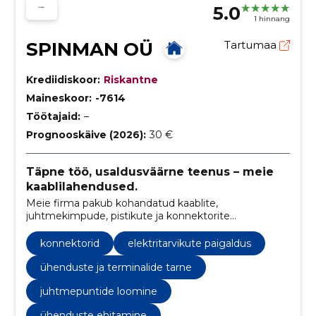
5.0
1 hinnang
SPINMAN OÜ
Tartumaa
Krediidiskoor:
Riskantne
Maineskoor:
-7614
Töötajaid:
–
Prognooskäive (2026):
30 €
Täpne töö, usaldusväärne teenus – meie
kaablilahendused.
Meie firma pakub kohandatud kaablite,
juhtmekimpude, pistikute ja konnektorite
valmistamise teenuseid, pakkudes paigaldus- ja
hooldusteenuseid nii tööstuses kui ka autotööstuses.
konnektorid
elektritarvikute paigaldus
ühenduste ja terminalide tarne
juhtmepuntide loomine
ühenduste ehitamine