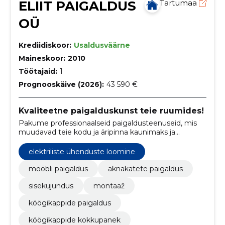
ELIIT PAIGALDUS
Tartumaa
OÜ
Krediidiskoor:
Usaldusväärne
Maineskoor:
2010
Töötajaid:
1
Prognooskäive (2026):
43 590 €
Kvaliteetne paigalduskunst teie ruumides!
Pakume professionaalseid paigaldusteenuseid, mis
muudavad teie kodu ja äripinna kaunimaks ja
funktsionaalsemaks.
elektriliste ühenduste loomine
mööbli paigaldus
aknakatete paigaldus
sisekujundus
montaaž
köögikappide paigaldus
köögikappide kokkupanek