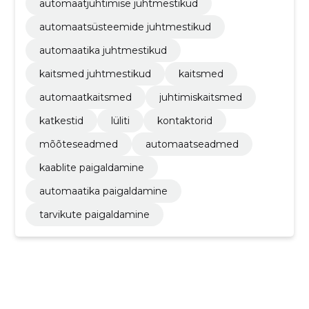
automaatjuhtimise juhtmestikud
automaatsüsteemide juhtmestikud
automaatika juhtmestikud
kaitsmed juhtmestikud
kaitsmed
automaatkaitsmed
juhtimiskaitsmed
katkestid
lüliti
kontaktorid
mõõteseadmed
automaatseadmed
kaablite paigaldamine
automaatika paigaldamine
tarvikute paigaldamine