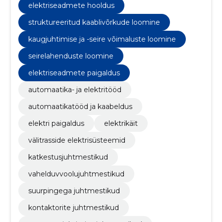
automaatjuhtimise juhtmestikud
elektriseadmete hooldus
struktureeritud kaablivõrkude loomine
kaugjuhtimise ja -seire võimaluste loomine
seirelahenduste loomine
elektriseadmete paigaldus
automaatika- ja elektritööd
automaatikatööd ja kaabeldus
elektri paigaldus
elektrikäit
välitrasside elektrisüsteemid
katkestusjuhtmestikud
vahelduvvoolujuhtmestikud
suurpingega juhtmestikud
kontaktorite juhtmestikud