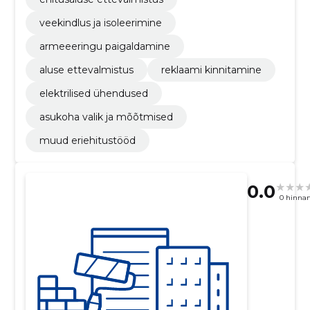
veekindlus ja isoleerimine
armeeeringu paigaldamine
aluse ettevalmistus
reklaami kinnitamine
elektrilised ühendused
asukoha valik ja mõõtmised
muud eriehitustööd
0.0
0 hinna