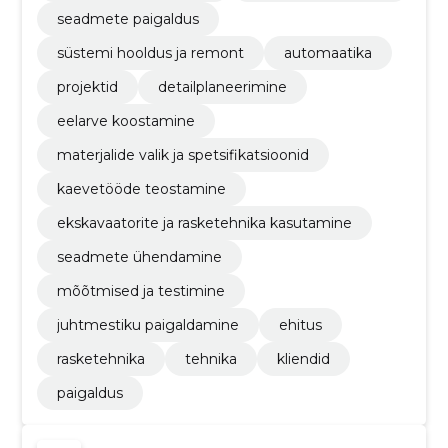
seadmete paigaldus
süstemi hooldus ja remont
automaatika
projektid
detailplaneerimine
eelarve koostamine
materjalide valik ja spetsifikatsioonid
kaevetööde teostamine
ekskavaatorite ja rasketehnika kasutamine
seadmete ühendamine
mõõtmised ja testimine
juhtmestiku paigaldamine
ehitus
rasketehnika
tehnika
kliendid
paigaldus