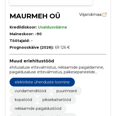
MAURMEH OÜ
Viljandimaa
Krediidiskoor:
Usaldusväärne
Maineskoor:
-90
Töötajaid:
–
Prognooskäive (2026):
69 126 €
Muud eriehitustööd
ehitusaluse ettevalmistus, reklaamide paigaldamine,
paigaldusaluse ettevalmistus, päikesepaneelide
kinnitamine, elektriliste ühenduste loomine, süsteemi
testimine ja käivitamine, vundamendi valamine:,
elektriliste ühenduste loomine
elektrilised ühendused, reklaami kinnitamine, aluse
ettevalmistus
vundamenditööd
puurimised
kopatööd
piksekaitsetööd
reklaamide paigaldustööd