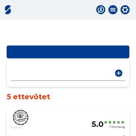
5 ettevõtet
5.0
1 hinnang