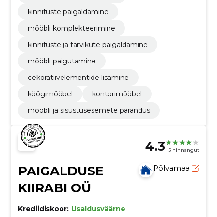
kinnituste paigaldamine
mööbli komplekteerimine
kinnituste ja tarvikute paigaldamine
mööbli paigutamine
dekoratiivelementide lisamine
köögimööbel
kontorimööbel
mööbli ja sisustusesemete parandus
4.3
3 hinnangut
PAIGALDUSE
Põlvamaa
KIIRABI OÜ
Krediidiskoor:
Usaldusväärne