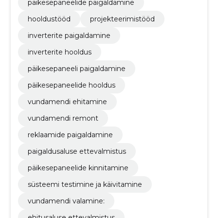
päikesepaneelide paigaldamine
hooldustööd
projekteerimistööd
inverterite paigaldamine
inverterite hooldus
päikesepaneeli paigaldamine
päikesepaneelide hooldus
vundamendi ehitamine
vundamendi remont
reklaamide paigaldamine
paigaldusaluse ettevalmistus
päikesepaneelide kinnitamine
süsteemi testimine ja käivitamine
vundamendi valamine:
ehitusaluse ettevalmistus