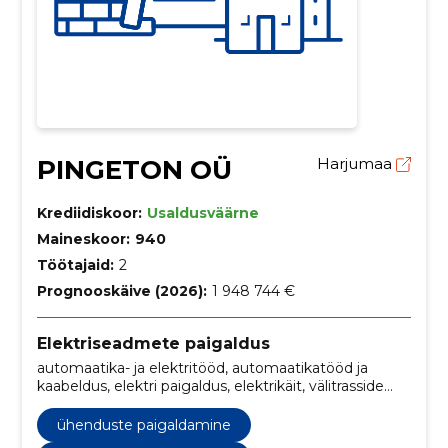
PINGETON OÜ
Harjumaa
Krediidiskoor:
Usaldusväärne
Maineskoor:
940
Töötajaid:
2
Prognooskäive (2026):
1 948 744 €
Elektriseadmete paigaldus
automaatika- ja elektritööd, automaatikatööd ja
kaabeldus, elektri paigaldus, elektrikäit, välitrasside
elektrisüsteemid, katkestusjuhtmestikud,
vahelduvvoolujuhtmestikud, suurpingega
ühenduste paigaldamine
juhtmestikud, kontaktorite juhtmestikud,