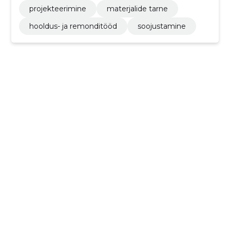
projekteerimine
materjalide tarne
hooldus- ja remonditööd
soojustamine