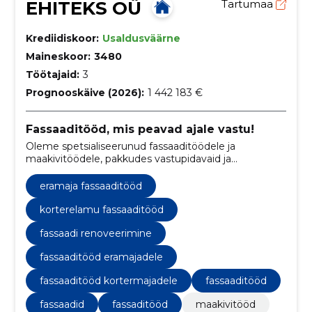
EHITEKS OÜ
Tartumaa
Krediidiskoor:
Usaldusväärne
Maineskoor:
3480
Töötajaid:
3
Prognooskäive (2026):
1 442 183 €
Fassaaditööd, mis peavad ajale vastu!
Oleme spetsialiseerunud fassaaditöödele ja
maakivitöödele, pakkudes vastupidavaid ja
kvaliteetseid lahendusi eramajadele, kortermajadele
ja ärihoonetele.
eramaja fassaaditööd
korterelamu fassaaditööd
fassaadi renoveerimine
fassaaditööd eramajadele
fassaaditööd kortermajadele
fassaaditööd
fassaadid
fassaditööd
maakivitööd