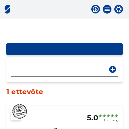
1 ettevõte
5.0
1 hinnang