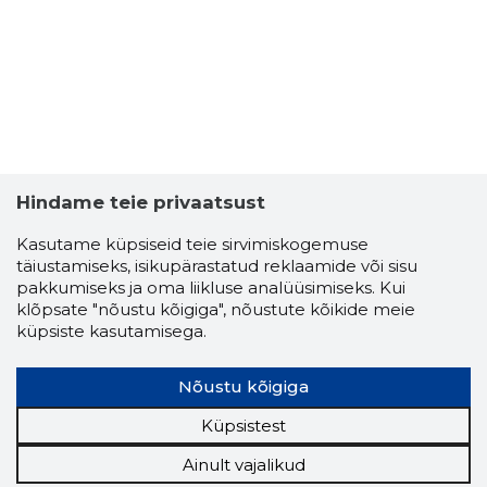
Hindame teie privaatsust
Kasutame küpsiseid teie sirvimiskogemuse
täiustamiseks, isikupärastatud reklaamide või sisu
pakkumiseks ja oma liikluse analüüsimiseks. Kui
klõpsate "nõustu kõigiga", nõustute kõikide meie
küpsiste kasutamisega.
Nõustu kõigiga
Küpsistest
Ainult vajalikud