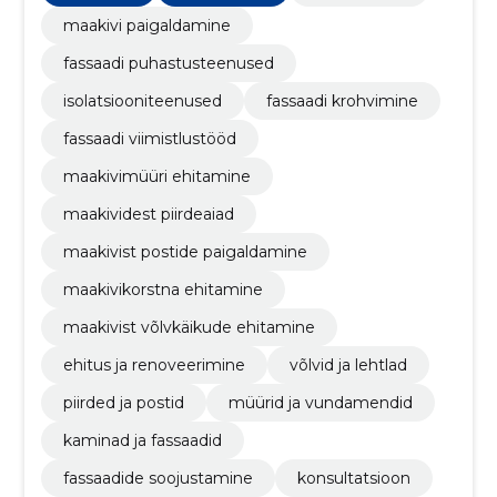
maakivi paigaldamine
fassaadi puhastusteenused
isolatsiooniteenused
fassaadi krohvimine
fassaadi viimistlustööd
maakivimüüri ehitamine
maakividest piirdeaiad
maakivist postide paigaldamine
maakivikorstna ehitamine
maakivist võlvkäikude ehitamine
ehitus ja renoveerimine
võlvid ja lehtlad
piirded ja postid
müürid ja vundamendid
kaminad ja fassaadid
fassaadide soojustamine
konsultatsioon