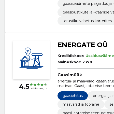
gaasiseadmete paigaldus ja
gaasipüstikute ja -kraanide 
torustiku vahetus korterites
ENERGATE OÜ
Krediidiskoor:
Usaldusväärne
Maineskoor:
2370
Gaasimüük
energia- ja maavarad, gaasivaru
4.5
masinad, Gaasi jaotamise teenu
4 hinnangut
ehitamine, gaasitööd, Gaasiehit
gaasiehitus
energia- ja
maavarad ja tooraine
se
gaasi jaotamise teenuse os