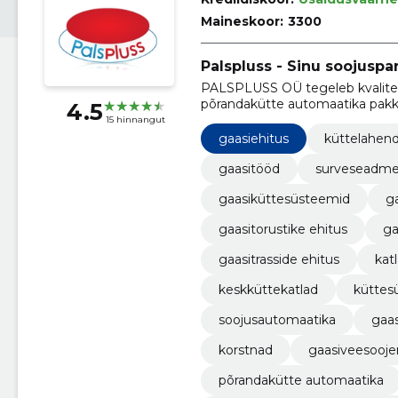
Maineskoor:
3300
Palspluss - Sinu soojuspa
PALSPLUSS OÜ tegeleb kvalitee
põrandakütte automaatika pak
4.5
paigaldus- ja remonttöid ning k
15 hinnangut
gaasiehitus
küttelahen
gaasitööd
surveseadm
gaasiküttesüsteemid
g
gaasitorustike ehitus
ga
gaasitrasside ehitus
kat
keskküttekatlad
küttes
soojusautomaatika
gaa
korstnad
gaasiveesooje
põrandakütte automaatika