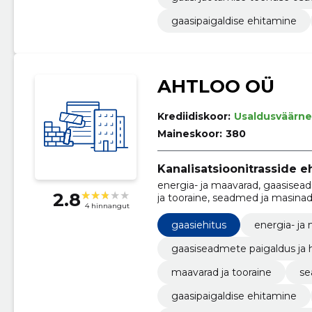
gaasipaigaldise ehitamine
AHTLOO OÜ
Krediidiskoor:
Usaldusväärne
Maineskoor:
380
Kanalisatsioonitrasside e
energia- ja maavarad, gaasisea
2.8
ja tooraine, seadmed ja masinad
4 hinnangut
Surveseadmetööd, Gaasiehitus
gaasiehitus
energia- ja
gaasiseadmete paigaldus ja 
maavarad ja tooraine
se
gaasipaigaldise ehitamine