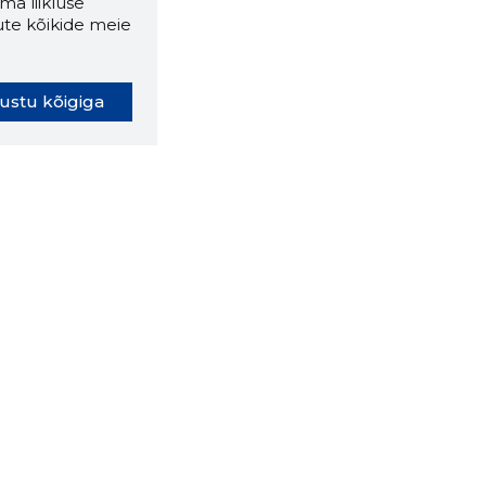
ma liikluse
ute kõikide meie
ustu kõigiga
oki laiendus ütleb Sulle, mis
eebilehel Sa parajasti viibid ja
ldusväärne see firma täna on.
 LAIENDUS ALLA
lused
Ettevõttest