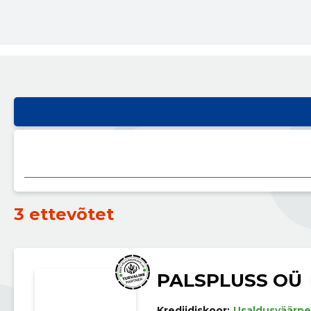
3 ettevõtet
PALSPLUSS OÜ
Krediidiskoor:
Usaldusväärne