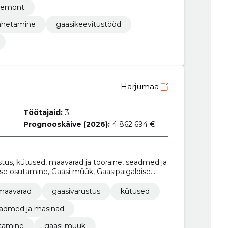
 remont
vahetamine
gaasikeevitustööd
Harjumaa
Töötajaid:
3
Prognooskäive (2026):
4 862 694 €
stus, kütused, maavarad ja tooraine, seadmed ja
se osutamine, Gaasi müük, Gaasipaigaldise
us
 maavarad
gaasivarustus
kütused
admed ja masinad
utamine
gaasi müük