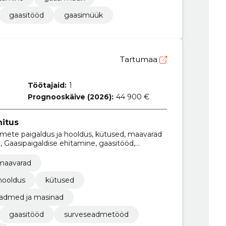
gaasitööd
gaasimüük
Tartumaa
Töötajaid:
1
Prognooskäive (2026):
44 900 €
hitus
dmete paigaldus ja hooldus, kütused, maavarad
, Gaasipaigaldise ehitamine, gaasitööd,
 maavarad
hooldus
kütused
admed ja masinad
gaasitööd
surveseadmetööd