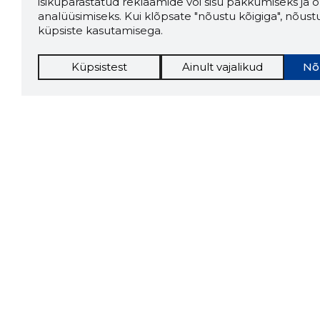
isikupärastatud reklaamide või sisu pakkumiseks ja o
analüüsimiseks. Kui klõpsate "nõustu kõigiga", nõust
küpsiste kasutamisega.
Küpsistest
Ainult vajalikud
Nõ
Storybo
Storybook
firma v
kui usa
Chrome laiendus
LAADI
Tööriistad
Lisavõima