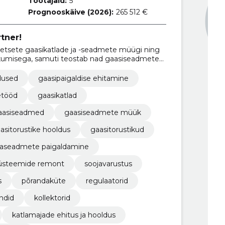
Töötajaid:
5
Prognooskäive (2026):
265 512 €
rtner!
tsete gaasikatlade ja -seadmete müügi ning
kumisega, samuti teostab nad gaasiseadmete
atlaruumide teenindamist.
dused
gaasipaigaldise ehitamine
etööd
gaasikatlad
aasiseadmed
gaasiseadmete müük
asitorustike hooldus
gaasitorustikud
laseadmete paigaldamine
üsteemide remont
soojavarustus
s
põrandaküte
regulaatorid
ndid
kollektorid
katlamajade ehitus ja hooldus