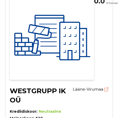
0.0
0 hinna
WESTGRUPP IK
Lääne-Virumaa
OÜ
Krediidiskoor:
Neutraalne