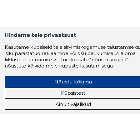
Hindame teie privaatsust
Kasutame küpsiseid teie sirvimiskogemuse täiustamiseks,
isikupärastatud reklaamide või sisu pakkumiseks ja oma
Storybook
liikluse analüüsimiseks. Kui klõpsate "nõustu kõigiga",
nõustute kõikide meie küpsiste kasutamisega.
Chrome laiendus
Storybooki laiendus ütleb Sulle, mis firma
Nõustu kõigiga
veebilehel Sa parajasti viibid ja kui usaldusväärne
see firma täna on.
LAADI LAIENDUS ALLA
Küpsistest
Ainult vajalikud
Näed helistaja tausta!
Storybooki Äpp toob
Sinuni
OTSEKONTAKTID
400 000 Eesti
ettevõtte ja isikute kohta (juhid, ametnikud).
Andmed on rikastatud maksevõime ja