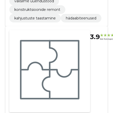
välisilme uuendustööd
konstruktsioonide remont
kahjustuste taastamine
hädaabiteenused
3.9
44 hinna