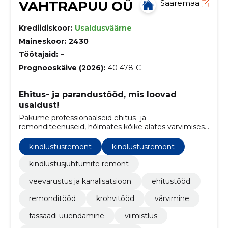
VAHTRAPUU OÜ
Saaremaa
Krediidiskoor:
Usaldusväärne
Maineskoor:
2430
Töötajaid:
–
Prognooskäive (2026):
40 478 €
Ehitus- ja parandustööd, mis loovad
usaldust!
Pakume professionaalseid ehitus- ja
remonditeenuseid, hõlmates kõike alates värvimisest
ja krohvimisest kuni fassaadi uuendamise ja
sanitaartehnika paigaldamiseni.
kindlustusremont
kindlustusremont
kindlustusjuhtumite remont
veevarustus ja kanalisatsioon
ehitustööd
remonditööd
krohvitööd
värvimine
fassaadi uuendamine
viimistlus