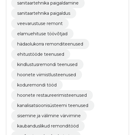
sanitaartehnika paigaldamine
sanitaartehnika paigaldus
veevarustuse remont
elamuehituse töövõtjad
hädaolukorra remonditeenused
ehitustööde teenused
kindlustusremondi teenused
hoonete viimistlusteenused
koduremondi tööd
hoonete restaureerimisteenused
kanalisatsioonisüsteemi teenused
sisemine ja välimine värvimine
kaubanduslikud remonditööd