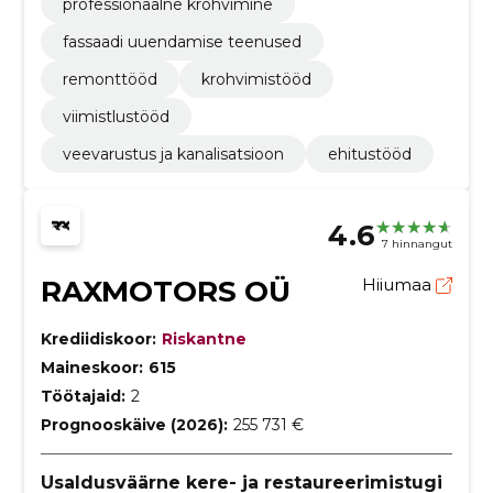
professionaalne krohvimine
fassaadi uuendamise teenused
remonttööd
krohvimistööd
viimistlustööd
veevarustus ja kanalisatsioon
ehitustööd
4.6
7 hinnangut
RAXMOTORS OÜ
Hiiumaa
Krediidiskoor:
Riskantne
Maineskoor:
615
Töötajaid:
2
Prognooskäive (2026):
255 731 €
Usaldusväärne kere- ja restaureerimistugi