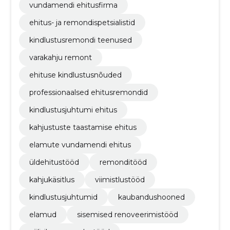
vundamendi ehitusfirma
ehitus- ja remondispetsialistid
kindlustusremondi teenused
varakahju remont
ehituse kindlustusnõuded
professionaalsed ehitusremondid
kindlustusjuhtumi ehitus
kahjustuste taastamise ehitus
elamute vundamendi ehitus
üldehitustööd
remonditööd
kahjukäsitlus
viimistlustööd
kindlustusjuhtumid
kaubandushooned
elamud
sisemised renoveerimistööd