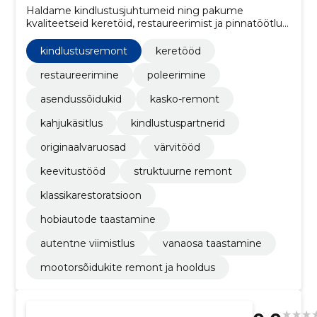
Haldame kindlustusjuhtumeid ning pakume
kvaliteetseid keretöid, restaureerimist ja pinnatöötlusi
kontrollitud varuosadega. Vajadusel tagame
asendussõiduki, et liikuvus säiliks.
kindlustusremont
keretööd
restaureerimine
poleerimine
asendussõidukid
kasko-remont
kahjukäsitlus
kindlustuspartnerid
originaalvaruosad
värvitööd
keevitustööd
struktuurne remont
klassikarestoratsioon
hobiautode taastamine
autentne viimistlus
vanaosa taastamine
mootorsõidukite remont ja hooldus