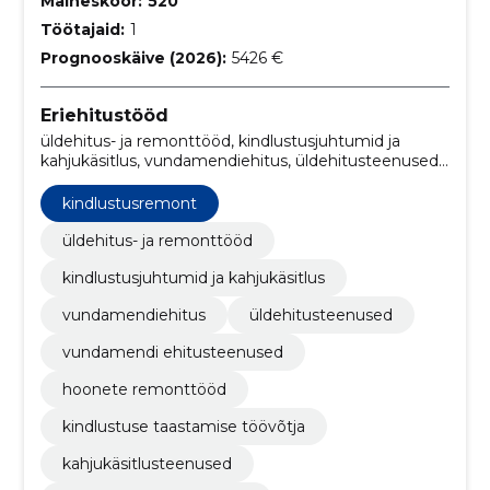
Maineskoor:
520
Töötajaid:
1
Prognooskäive (2026):
5426 €
Eriehitustööd
üldehitus- ja remonttööd, kindlustusjuhtumid ja
kahjukäsitlus, vundamendiehitus, üldehitusteenused,
vundamendi ehitusteenused, hoonete remonttööd,
kindlustuse taastamise töövõtja,
kindlustusremont
kahjukäsitlusteenused, vundamendi ehitusfirma,
ehitus- ja remondispetsialistid
üldehitus- ja remonttööd
kindlustusjuhtumid ja kahjukäsitlus
vundamendiehitus
üldehitusteenused
vundamendi ehitusteenused
hoonete remonttööd
kindlustuse taastamise töövõtja
kahjukäsitlusteenused