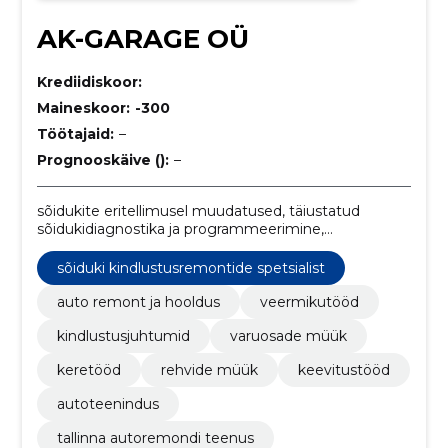
AK-GARAGE OÜ
Krediidiskoor:
Maineskoor:
-300
Töötajaid:
–
Prognooskäive ():
–
sõidukite eritellimusel muudatused, täiustatud
sõidukidiagnostika ja programmeerimine,
täisteenindus, vedrustuse ja elektritööd, diagnostika
ja programmeerimine, starteri ja generaatori
sõiduki kindlustusremontide spetsialist
taastamine, professionaalne värvimine ja keretööd,
kvaliteetsete varuosade müük, kindlustusjuhtumite
auto remont ja hooldus
veermikutööd
käsitlemine, 24/7 puksiir- ja teeäärne abi
kindlustusjuhtumid
varuosade müük
keretööd
rehvide müük
keevitustööd
autoteenindus
tallinna autoremondi teenus