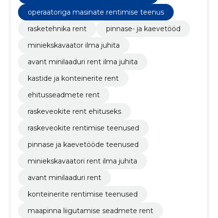
operaatoriga masinate rentimise teenus
rasketehnika rent
pinnase- ja kaevetööd
miniekskavaator ilma juhita
avant minilaaduri rent ilma juhita
kastide ja konteinerite rent
ehitusseadmete rent
raskeveokite rent ehituseks
raskeveokite rentimise teenused
pinnase ja kaevetööde teenused
miniekskavaatori rent ilma juhita
avant minilaaduri rent
konteinerite rentimise teenused
maapinna liigutamise seadmete rent