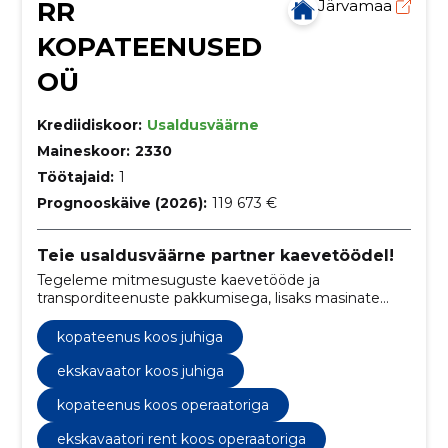
RR
Järvamaa
KOPATEENUSED
OÜ
Krediidiskoor:
Usaldusväärne
Maineskoor:
2330
Töötajaid:
1
Prognooskäive (2026):
119 673 €
Teie usaldusväärne partner kaevetöödel!
Tegeleme mitmesuguste kaevetööde ja
transporditeenuste pakkumisega, lisaks masinate
renti nii juhi kui juhita.
kopateenus koos juhiga
ekskavaator koos juhiga
kopateenus koos operaatoriga
ekskavaatori rent koos operaatoriga