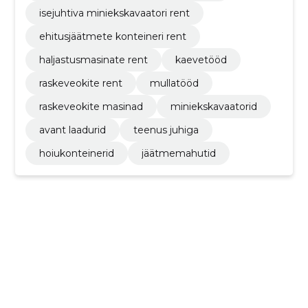
isejuhtiva miniekskavaatori rent
ehitusjäätmete konteineri rent
haljastusmasinate rent
kaevetööd
raskeveokite rent
mullatööd
raskeveokite masinad
miniekskavaatorid
avant laadurid
teenus juhiga
hoiukonteinerid
jäätmemahutid