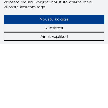
klõpsate "nõustu kõigiga", nõustute kõikide meie
küpsiste kasutamisega.
Nõustu kõigiga
Küpsistest
Ainult vajalikud
Storybook
Chrome laiendus
Storybooki laiendus ütleb Sulle, mis firma
veebilehel Sa parajasti viibid ja kui usaldusväärne
see firma täna on.
LAADI LAIENDUS ALLA