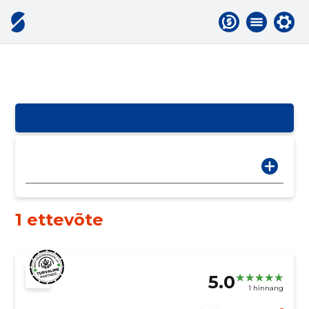
1 ettevõte
5.0
1 hinnang