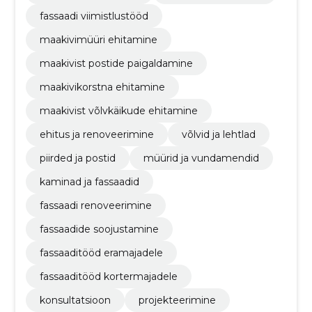
fassaadi viimistlustööd
maakivimüüri ehitamine
maakivist postide paigaldamine
maakivikorstna ehitamine
maakivist võlvkäikude ehitamine
ehitus ja renoveerimine
võlvid ja lehtlad
piirded ja postid
müürid ja vundamendid
kaminad ja fassaadid
fassaadi renoveerimine
fassaadide soojustamine
fassaaditööd eramajadele
fassaaditööd kortermajadele
konsultatsioon
projekteerimine