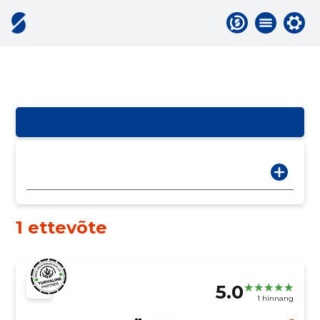
1 ettevõte
5.0
1 hinnang