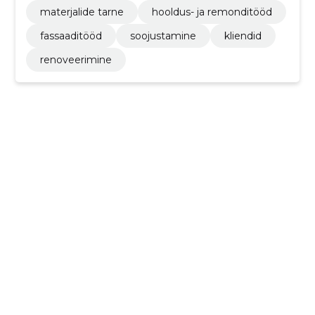
materjalide tarne
hooldus- ja remonditööd
fassaaditööd
soojustamine
kliendid
renoveerimine