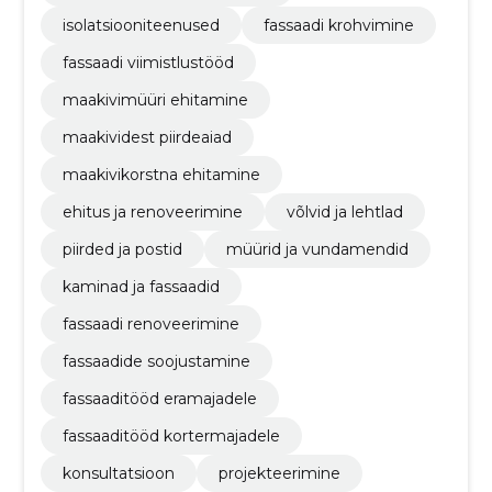
isolatsiooniteenused
fassaadi krohvimine
fassaadi viimistlustööd
maakivimüüri ehitamine
maakividest piirdeaiad
maakivikorstna ehitamine
ehitus ja renoveerimine
võlvid ja lehtlad
piirded ja postid
müürid ja vundamendid
kaminad ja fassaadid
fassaadi renoveerimine
fassaadide soojustamine
fassaaditööd eramajadele
fassaaditööd kortermajadele
konsultatsioon
projekteerimine