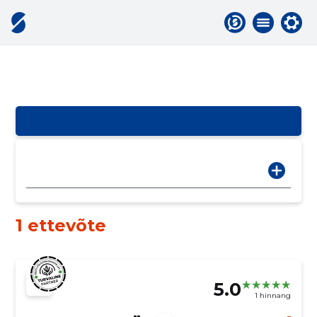
1 ettevõte
5.0
1 hinnang