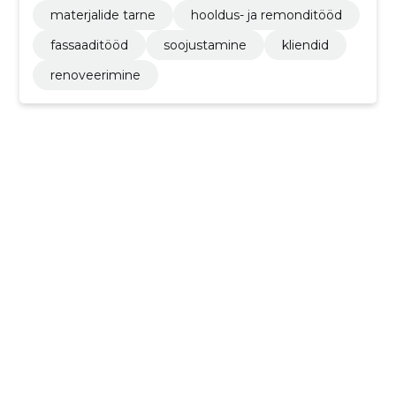
materjalide tarne
hooldus- ja remonditööd
fassaaditööd
soojustamine
kliendid
renoveerimine