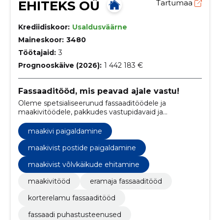
EHITEKS OÜ
Tartumaa
Krediidiskoor:
Usaldusväärne
Maineskoor:
3480
Töötajaid:
3
Prognooskäive (2026):
1 442 183 €
Fassaaditööd, mis peavad ajale vastu!
Oleme spetsialiseerunud fassaaditöödele ja
maakivitöödele, pakkudes vastupidavaid ja
kvaliteetseid lahendusi eramajadele, kortermajadele
ja ärihoonetele.
maakivi paigaldamine
maakivist postide paigaldamine
maakivist võlvkäikude ehitamine
maakivitööd
eramaja fassaaditööd
korterelamu fassaaditööd
fassaadi puhastusteenused