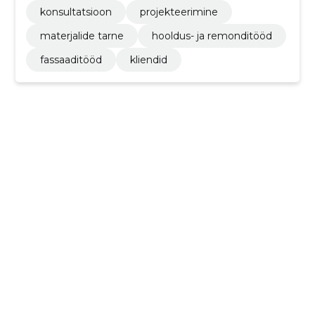
konsultatsioon
projekteerimine
materjalide tarne
hooldus- ja remonditööd
fassaaditööd
kliendid