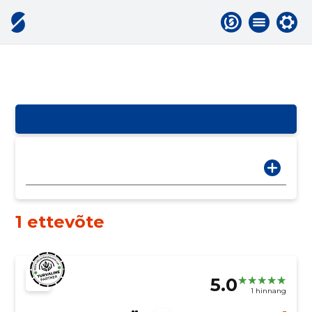
1 ettevõte
5.0
1 hinnang