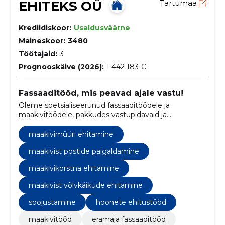
EHITEKS OÜ
Tartumaa
Krediidiskoor:
Usaldusväärne
Maineskoor:
3480
Töötajaid:
3
Prognooskäive (2026):
1 442 183 €
Fassaaditööd, mis peavad ajale vastu!
Oleme spetsialiseerunud fassaaditöödele ja
maakivitöödele, pakkudes vastupidavaid ja
kvaliteetseid lahendusi eramajadele, kortermajadele
ja ärihoonetele.
maakivimüüri ehitamine
maakivist postide paigaldamine
maakivikorstna ehitamine
maakivist võlvkäikude ehitamine
soojustamine
hoonete ehitustööd
maakivitööd
eramaja fassaaditööd