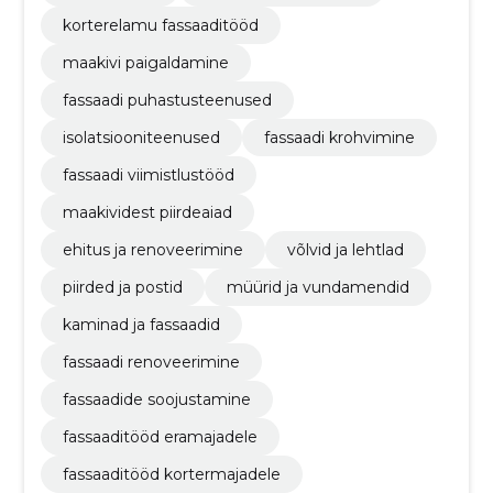
korterelamu fassaaditööd
maakivi paigaldamine
fassaadi puhastusteenused
isolatsiooniteenused
fassaadi krohvimine
fassaadi viimistlustööd
maakividest piirdeaiad
ehitus ja renoveerimine
võlvid ja lehtlad
piirded ja postid
müürid ja vundamendid
kaminad ja fassaadid
fassaadi renoveerimine
fassaadide soojustamine
fassaaditööd eramajadele
fassaaditööd kortermajadele