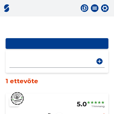
1 ettevõte
5.0
1 hinnang