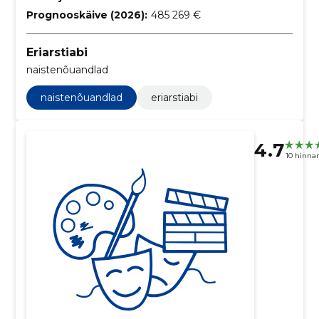
Prognooskäive (2026):
485 269 €
Eriarstiabi
naistenõuandlad
naistenõuandlad
eriarstiabi
4.7
10 hinna