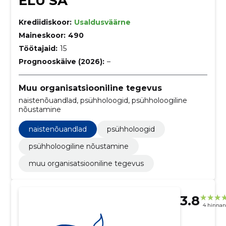
ELU SA
Krediidiskoor:
Usaldusväärne
Maineskoor:
490
Töötajaid:
15
Prognooskäive (2026):
–
Muu organisatsiooniline tegevus
naistenõuandlad, psühholoogid, psühholoogiline
nõustamine
naistenõuandlad
psühholoogid
psühholoogiline nõustamine
muu organisatsiooniline tegevus
3.8
4 hinna