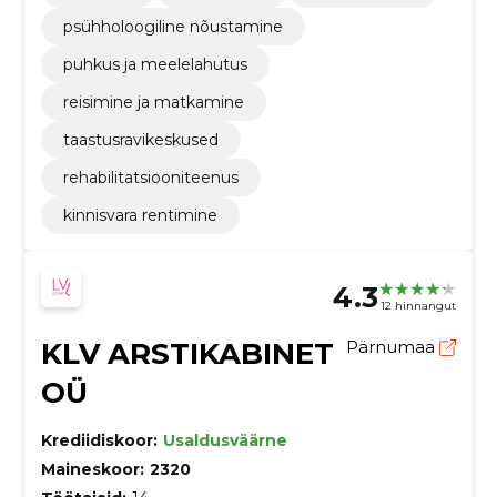
psühholoogiline nõustamine
puhkus ja meelelahutus
reisimine ja matkamine
taastusravikeskused
rehabilitatsiooniteenus
kinnisvara rentimine
4.3
12 hinnangut
KLV ARSTIKABINET
Pärnumaa
OÜ
Krediidiskoor:
Usaldusväärne
Maineskoor:
2320