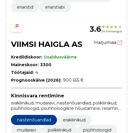
eriarstid
eriarstiabi
3.6
24 hinnangut
VIIMSI HAIGLA AS
Harjumaa
Krediidiskoor:
Usaldusväärne
Maineskoor:
3300
Töötajaid:
4
Prognooskäive (2026):
900 655 €
Kinnisvara rentimine
erakliinikud, mudaravi, naistenõuandlad, polikliinikud,
psühholoogid, psühholoogiline nõustamine, reisimine
ja matkamine, taastusravikeskused,
Projektijuhtimisteenused, v.a ehitus, Arhitektuuri-,
naistenõuandlad
erakliinikud
insener-tehnilise projekteerimise ja
planeerimisteenused
mudaravi
polikliinikud
psühholoogid