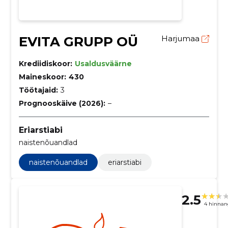
EVITA GRUPP OÜ
Harjumaa
Krediidiskoor:
Usaldusväärne
Maineskoor:
430
Töötajaid:
3
Prognooskäive (2026):
–
Eriarstiabi
naistenõuandlad
naistenõuandlad
eriarstiabi
2.5
4 hinnan