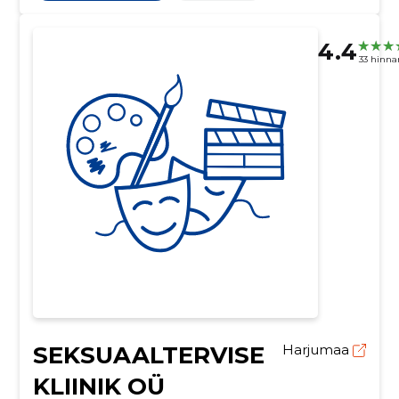
4.4
33 hinn
SEKSUAALTERVISE
Harjumaa
KLIINIK OÜ