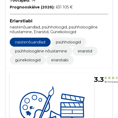
Töötajaid:
14
Prognooskäive (2026):
631 105 €
Eriarstiabi
naistenõuandlad, psühholoogid, psühholoogiline
nõustamine, Eriarstid, Günekoloogid
naistenõuandlad
psühholoogid
psühholoogiline nõustamine
eriarstid
günekoloogid
eriarstiabi
3.3
16 hinnan