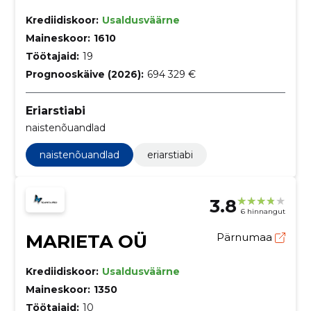
Krediidiskoor:
Usaldusväärne
Maineskoor:
1610
Töötajaid:
19
Prognooskäive (2026):
694 329 €
Eriarstiabi
naistenõuandlad
naistenõuandlad
eriarstiabi
3.8
6 hinnangut
MARIETA OÜ
Pärnumaa
Krediidiskoor:
Usaldusväärne
Maineskoor:
1350
Töötajaid:
10