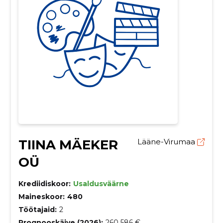
TIINA MÄEKER
Lääne-Virumaa
OÜ
Krediidiskoor:
Usaldusväärne
Maineskoor:
480
Töötajaid:
2
Prognooskäive (2026):
260 586 €