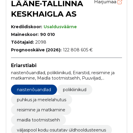
LÄÄNE-TALLINNA
Harjumaa
KESKHAIGLA AS
Krediidiskoor:
Usaldusväärne
Maineskoor:
90 010
Töötajaid:
2098
Prognooskäive (2026):
122 808 605 €
Eriarstiabi
naistenõuandlad, polikliinikud, Eriarstid, reisimine ja
matkamine, Maidla tootmistsehh, Puuviljad,
köögiviljad ja nendega seonduvad tooted,
Piimatooted, Mitmesugused toiduained, Spetsiaalsed
naistenõuandlad
polikliinikud
toiteained, Kutserõivad, eritöörõivad ja manused
puhkus ja meelelahutus
reisimine ja matkamine
maidla tootmistsehh
väljaspool kodu osutatav üldhooldusteenus