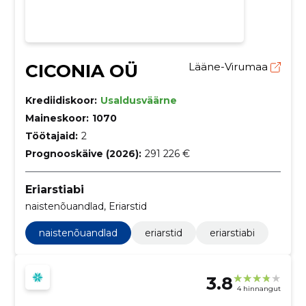
CICONIA OÜ
Lääne-Virumaa
Krediidiskoor:
Usaldusväärne
Maineskoor:
1070
Töötajaid:
2
Prognooskäive (2026):
291 226 €
Eriarstiabi
naistenõuandlad, Eriarstid
naistenõuandlad
eriarstid
eriarstiabi
3.8
4 hinnangut