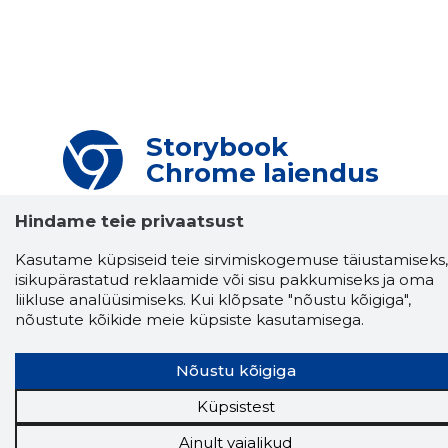
Storybook
Chrome laiendus
Storybooki laiendus ütleb Sulle, mis firma
Hindame teie privaatsust
veebilehel Sa parajasti viibid ja kui usaldusväärne
see firma täna on.
LAADI LAIENDUS ALLA
Kasutame küpsiseid teie sirvimiskogemuse täiustamiseks,
isikupärastatud reklaamide või sisu pakkumiseks ja oma
liikluse analüüsimiseks. Kui klõpsate "nõustu kõigiga",
nõustute kõikide meie küpsiste kasutamisega.
Näed helistaja tausta!
Storybooki Äpp toob
Sinuni
OTSEKONTAKTID
400 000 Eesti
Nõustu kõigiga
ettevõtte ja isikute kohta (juhid, ametnikud).
Andmed on rikastatud maksevõime ja
Küpsistest
finantsinfoga.
Ainult vajalikud