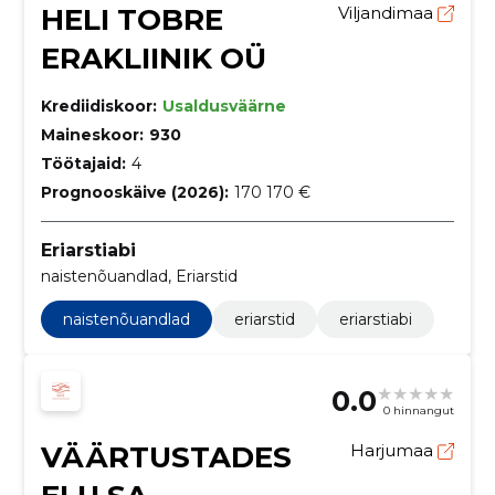
HELI TOBRE
Viljandimaa
ERAKLIINIK OÜ
Krediidiskoor:
Usaldusväärne
Maineskoor:
930
Töötajaid:
4
Prognooskäive (2026):
170 170 €
Eriarstiabi
naistenõuandlad, Eriarstid
naistenõuandlad
eriarstid
eriarstiabi
0.0
0 hinnangut
VÄÄRTUSTADES
Harjumaa