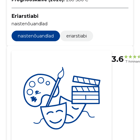
Eriarstiabi
naistenõuandlad
naistenõuandlad
eriarstiabi
3.6
7 hinna