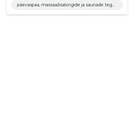
päevaspaa, massaažisalongide ja saunade tege
vus