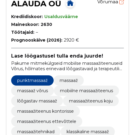
ALAUDA OÜ
Võrumaa
Krediidiskoor:
Usaldusväärne
Maineskoor:
2630
Töötajaid:
–
Prognooskäive (2026):
2920 €
Lase lõõgastusel tulla enda juurde!
Pakume mitmekülgseid mobiilse massaažiteenuseid
Võrus, hõlmates erinevaid lõõgastavaid ja terapeutilisi
massaažitehnikaid, et tuua klientideni sügav
lõõgastus ja heaolu otse nende valitud asukohta.
punktmassaaž
massaaž
massaaž võrus
mobiilne massaažiteenus
lõõgastav massaaž
massaažiteenus koju
massaažiteenus kontorisse
massaažiteenus ettevõttele
massaažitehnikad
klassikaline massaaž