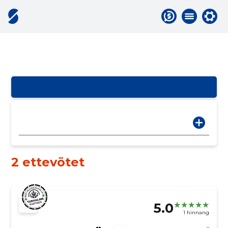
2 ettevõtet
5.0
1 hinnang