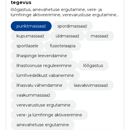
tegevus
lõõgastus, ainevahetuse ergutamine, vere- ja
lümfiringe aktiveerimine, verevarustuse ergutamine,
punktmassaaž, vaakummassaaž, laavakivimassaaž,
lihasvalu vähendamine, lümfivedelikust vabanemine,
punktmassaaž
spordimassaaž
spordimassaaž
kupumassaaž
üldmassaaž
massaaž
sportlasele
füsioteraapia
lihaspinge leevendamine
lihastoonuse reguleerimine
lõõgastus
lümfivedelikust vabanemine
lihasvalu vähendamine
laavakivimassaaž
vaakummassaaž
verevarustuse ergutamine
vere- ja lümfiringe aktiveerimine
ainevahetuse ergutamine