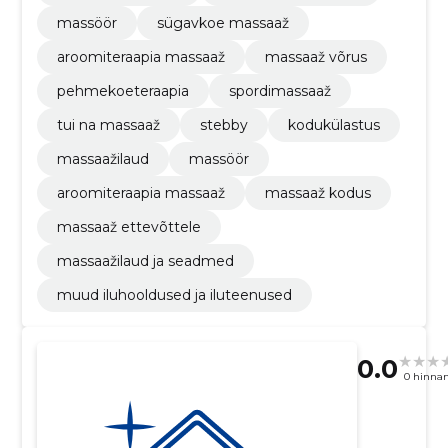
massöör
sügavkoe massaaž
aroomiteraapia massaaž
massaaž võrus
pehmekoeteraapia
spordimassaaž
tui na massaaž
stebby
kodukülastus
massaažilaud
massöör
aroomiteraapia massaaž
massaaž kodus
massaaž ettevõttele
massaažilaud ja seadmed
muud iluhooldused ja iluteenused
0.0
0 hinna