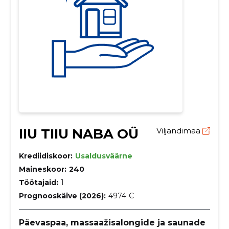
IIU TIIU NABA OÜ
Viljandimaa
Krediidiskoor:
Usaldusväärne
Maineskoor:
240
Töötajaid:
1
Prognooskäive (2026):
4974 €
Päevaspaa, massaažisalongide ja saunade