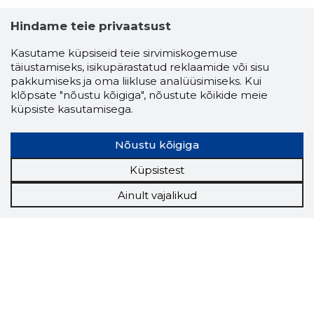
Hindame teie privaatsust
Kasutame küpsiseid teie sirvimiskogemuse
täiustamiseks, isikupärastatud reklaamide või sisu
pakkumiseks ja oma liikluse analüüsimiseks. Kui
klõpsate "nõustu kõigiga", nõustute kõikide meie
küpsiste kasutamisega.
Nõustu kõigiga
Küpsistest
Ainult vajalikud
Storybook