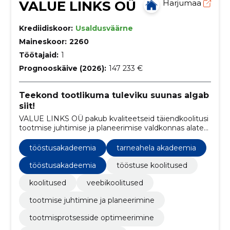
VALUE LINKS OÜ
Harjumaa
Krediidiskoor:
Usaldusväärne
Maineskoor:
2260
Töötajaid:
1
Prognooskäive (2026):
147 233 €
Teekond tootlikuma tuleviku suunas algab
siit!
VALUE LINKS OÜ pakub kvaliteetseid täiendkoolitusi
tootmise juhtimise ja planeerimise valdkonnas alates
2016. aastast, aidates Eesti tööstusettevõtetel
tugevdada oma teadmisi ja saavutada paremaid
tööstusakadeemia
tarneahela akadeemia
tulemusi.
tööstusakadeemia
tööstuse koolitused
koolitused
veebikoolitused
tootmise juhtimine ja planeerimine
tootmisprotsesside optimeerimine