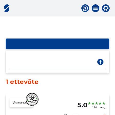
1 ettevõte
5.0
1 hinnang