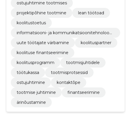
ostujuhtimine tootmises
projektipõhine tootmine
lean töötoad
koolitustoetus
informatsiooni- ja kommunikatsioonitehnoloogi
a
uute töötajate värbamine
koolituspartner
koolituse finantseerimine
koolitusprogramm
tootmisjuhtidele
töötukassa
tootmisprotsessid
ostujuhtimine
kontaktõpe
tootmise juhtimine
finantseerimine
ärinõustamine