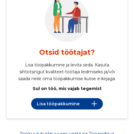
Otsid töötajat?
Lisa tööpakkumine ja levita seda. Kasuta
sihtotsingut kvaliteet-töötaja leidmiseks ja/või
saada neile oma tööpakkumise kutse e-kirjaga.
Sul on töö, mis vajab tegemist
Lisa tööpakkumine
Töökuulutuste juures vaata ka Tööandja ja