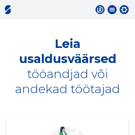
Leia
usaldusväärsed
tööandjad või
andekad töötajad