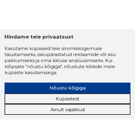
Hindame teie privaatsust
Kasutame küpsiseid teie sirvimiskogemuse
täiustamiseks, isikupärastatud reklaamide või sisu
pakkumiseks ja oma liikluse analüüsimiseks. Kui
klõpsate "nõustu kõigiga", nõustute kõikide meie
küpsiste kasutamisega.
Nõustu kõigiga
Küpsistest
Ainult vajalikud