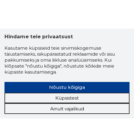
Hindame teie privaatsust
Kasutame küpsiseid teie sirvimiskogemuse
täiustamiseks, isikupärastatud reklaamide või sisu
pakkumiseks ja oma liikluse analüüsimiseks. Kui
klõpsate "nõustu kõigiga", nõustute kõikide meie
küpsiste kasutamisega.
Nõustu kõigiga
Küpsistest
Ainult vajalikud