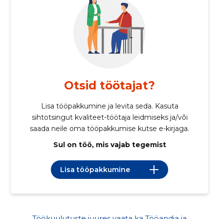
Otsid töötajat?
Lisa tööpakkumine ja levita seda. Kasuta
sihtotsingut kvaliteet-töötaja leidmiseks ja/või
saada neile oma tööpakkumise kutse e-kirjaga.
Sul on töö, mis vajab tegemist
Lisa tööpakkumine
Töökuulutuste juures vaata ka Tööandja ja