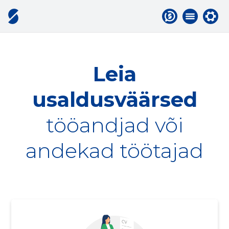
Leia
usaldusväärsed
tööandjad või
andekad töötajad