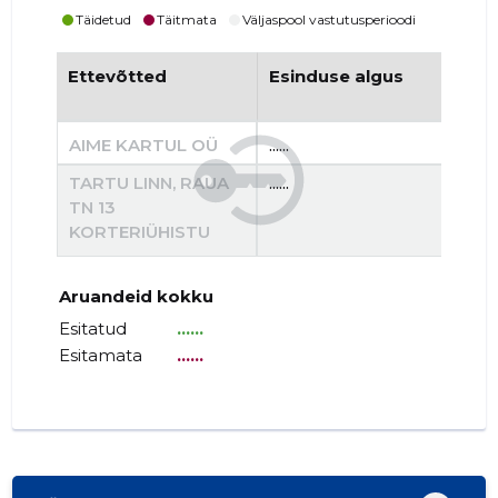
Täidetud
Täitmata
Väljaspool vastutusperioodi
Ettevõtted
Esinduse algus
Es
AIME KARTUL OÜ
......
......
TARTU LINN, RAUA
......
......
TN 13
KORTERIÜHISTU
Aruandeid kokku
Esitatud
......
Esitamata
......