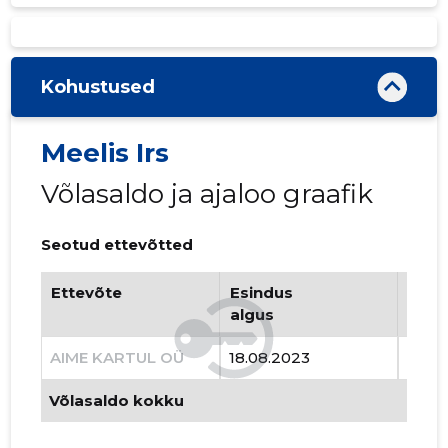
Kohustused
Meelis Irs
Võlasaldo ja ajaloo graafik
Seotud ettevõtted
Ettevõte
Esindus
Esin
algus
lõpp
AIME KARTUL OÜ
18.08.2023
03.0
Võlasaldo kokku