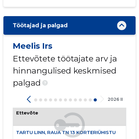
Töötajad ja palgad
Meelis Irs
Ettevõtete töötajate arv ja
hinnangulised keskmised
palgad
?
2026 II
TARTU LI
Ettevõte
Usaldusv
TARTU LINN, RAUA TN 13 KORTERIÜHISTU