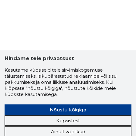
Hindame teie privaatsust
Kasutame küpsiseid teie sirvimiskogemuse
täiustamiseks, isikupärastatud reklaamide või sisu
pakkumiseks ja oma liikluse analüüsimiseks. Kui
klõpsate "nõustu kõigiga", nõustute kõikide meie
küpsiste kasutamisega.
Nõustu kõigiga
Küpsistest
Ainult vajalikud