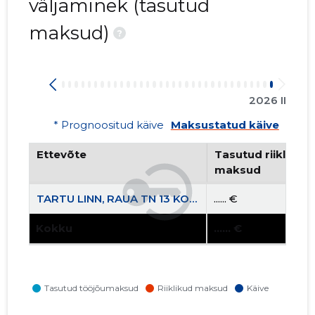
väljaminek (tasutud
maksud)
?
2026 II
* Prognoositud käive
Maksustatud käive
Ettevõte
Tasutud riiklikud 
maksud
TARTU LINN, RAUA TN 13 KORTERIÜHISTU
...... €
Kokku
...... €