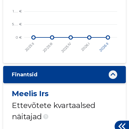
Finantsid
Meelis Irs
Ettevõtete kvartaalsed
näitajad
?