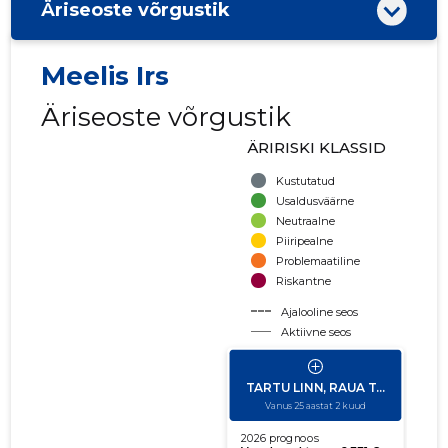
Äriseoste võrgustik
Meelis Irs
Äriseoste võrgustik
ÄRIRISKI KLASSID
Kustutatud
Usaldusväärne
Neutraalne
Piiripealne
Problemaatiline
Riskantne
Ajalooline seos
Aktiivne seos
käibe suurus
võla suurus
Seoste laiendamine