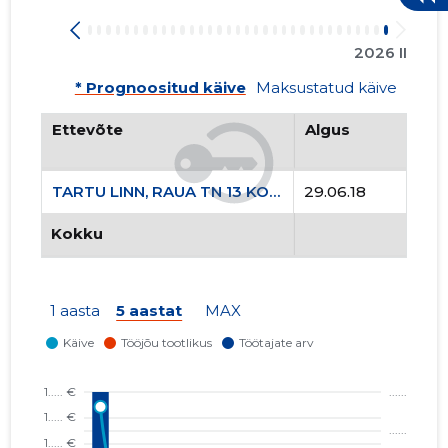
2026 II
* Prognoositud käive
Maksustatud käive
Ettevõte
Algus
TARTU LINN, RAUA TN 13 KORTERIÜHISTU
29.06.18
Kokku
1 aasta
5 aastat
MAX