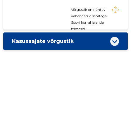
Võrgustik on nähtav
vähendatud seostega
Soovi korral laienda
lõimesid
Kasusaajate võrgustik