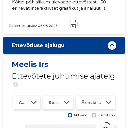
Kõige põhjalikum ülevaade ettevõttest - 50
erinevat interaktiivset graafikut ja analüütilist
mudelit. Hind 49 EUR või kuutasu alates 19
EUR
Raporti kuupäev 06.08.2026
Ettevõtluse ajalugu
Meelis Irs
Ettevõtete juhtimise ajatelg
?
Aasta
Seosed
Äririski klass
Aktiivne
Kustutatud