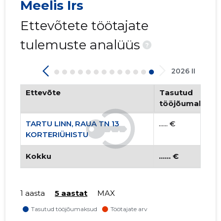
Meelis Irs
Ettevõtete töötajate
tulemuste analüüs
?
2026 II
Ettevõte
Tasutud
tööjõumaksud
TARTU LINN, RAUA TN 13
...... €
KORTERIÜHISTU
Kokku
...... €
1 aasta
5 aastat
MAX