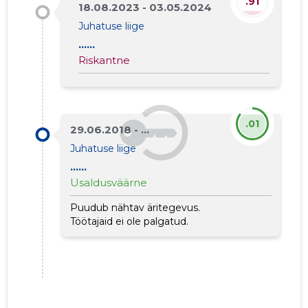
.91
18.08.2023 - 03.05.2024
Juhatuse liige
......
Riskantne
.01
29.06.2018 - ...
Juhatuse liige
......
Usaldusväärne
Puudub nähtav äritegevus.
Töötajaid ei ole palgatud.
2