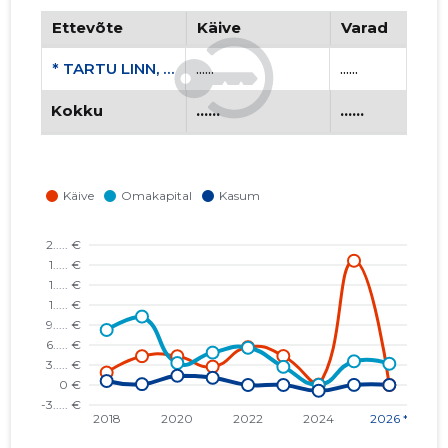
Ettevõte
Käive
Varad
* TARTU LINN, RAUA TN 13 KORTERIÜHISTU
......
......
Kokku
......
......