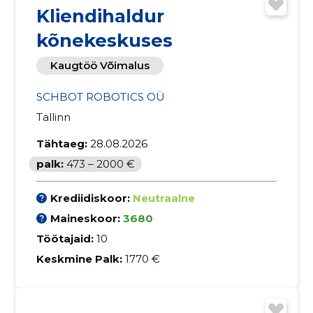
Kliendihaldur
kõnekeskuses
Kaugtöö Võimalus
SCHBOT ROBOTICS OÜ
Tallinn
Tähtaeg:
28.08.2026
palk:
473 – 2000 €
Krediidiskoor:
Neutraalne
Maineskoor:
3680
Töötajaid:
10
Keskmine Palk:
1770 €