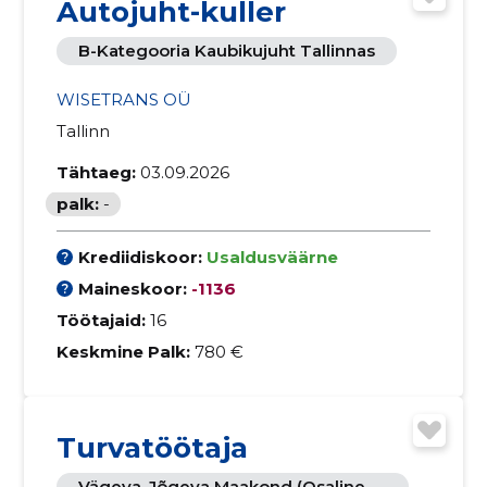
Autojuht-kuller
B-Kategooria Kaubikujuht Tallinnas
WISETRANS OÜ
Tallinn
Tähtaeg:
03.09.2026
palk:
-
Krediidiskoor:
Usaldusväärne
Maineskoor:
-1136
Töötajaid:
16
Keskmine Palk:
780 €
Turvatöötaja
Vägeva, Jõgeva Maakond (osaline