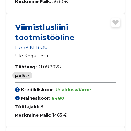
Keskmine Palk:
3630 €
Viimistlusliini
tootmistööline
HARVIKER OÜ
Üle Kogu Eesti
Tähtaeg:
31.08.2026
palk:
-
Krediidiskoor:
Usaldusväärne
Maineskoor:
8480
Töötajaid:
81
Keskmine Palk:
1465 €