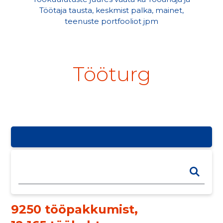
Töötaja tausta, keskmist palka, mainet,
teenuste portfooliot jpm
Tööturg
9250 tööpakkumist
,