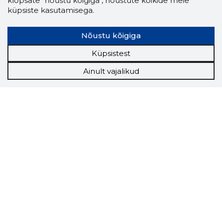
klõpsate "nõustu kõigiga", nõustute kõikide meie
küpsiste kasutamisega.
Nõustu kõigiga
Küpsistest
Ainult vajalikud
Storybook
Chrome laiendus
Storybooki laiendus ütleb Sulle, mis firma
veebilehel Sa parajasti viibid ja kui usaldusväärne
see firma täna on.
LAADI LAIENDUS ALLA