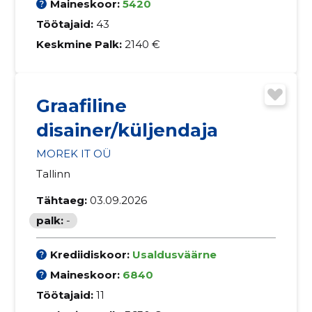
Maineskoor:
5420
Töötajaid:
43
Keskmine Palk:
2140 €
Graafiline
disainer/küljendaja
MOREK IT OÜ
Tallinn
Tähtaeg:
03.09.2026
palk:
-
Krediidiskoor:
Usaldusväärne
Maineskoor:
6840
Töötajaid:
11