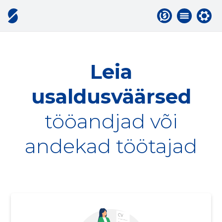
Leia
usaldusväärsed
tööandjad või
andekad töötajad