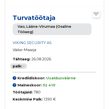
Turvatöötaja
Vao, Lääne-Virumaa (osaline
Tööaeg)
VIKING SECURITY AS
Väike-Maarja
Tähtaeg:
26.08.2026
palk:
-
Krediidiskoor:
Usaldusväärne
Maineskoor:
52 410
Töötajaid:
780
Keskmine Palk:
1390 €