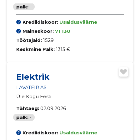
palk:
-
Krediidiskoor:
Usaldusväärne
Maineskoor:
71 130
Töötajaid:
1529
Keskmine Palk:
1315 €
Elektrik
LAVATEIR AS
Üle Kogu Eesti
Tähtaeg:
02.09.2026
palk:
-
Krediidiskoor:
Usaldusväärne