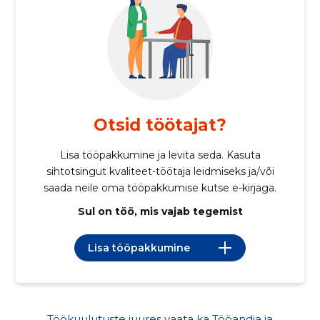
Otsid töötajat?
Lisa tööpakkumine ja levita seda. Kasuta
sihtotsingut kvaliteet-töötaja leidmiseks ja/või
saada neile oma tööpakkumise kutse e-kirjaga.
Sul on töö, mis vajab tegemist
Lisa tööpakkumine
Töökuulutuste juures vaata ka Tööandja ja