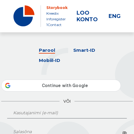
Storybook
LOO
Kreedix
ENG
KONTO
Inforegister
1Contact
Parool
Smart-ID
Mobiil-ID
VÕI