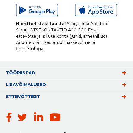
Näed helistaja tausta!
Storybooki Äpp toob
Sinuni
OTSEKONTAKTID
400 000 Eesti
ettevõtte ja isikute kohta (juhid, ametnikud).
Andmed on rikastatud maksevõime ja
finantsinfoga.
TÖÖRIISTAD
LISAVÕIMALUSED
ETTEVÕTTEST