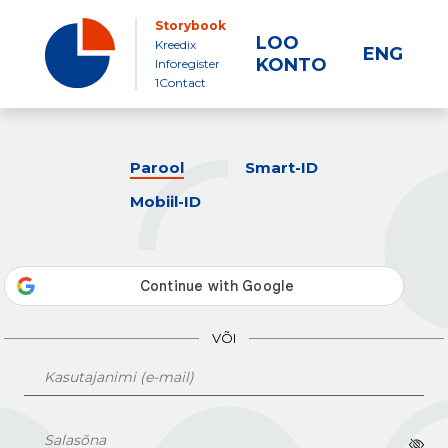
Storybook
LOO
Kreedix
ENG
KONTO
Inforegister
1Contact
Parool
Smart-ID
Mobiil-ID
VÕI