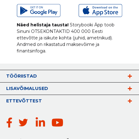
Näed helistaja tausta!
Storybooki Äpp toob
Sinuni
OTSEKONTAKTID
400 000 Eesti
ettevõtte ja isikute kohta (juhid, ametnikud).
Andmed on rikastatud maksevõime ja
finantsinfoga.
TÖÖRIISTAD
LISAVÕIMALUSED
ETTEVÕTTEST