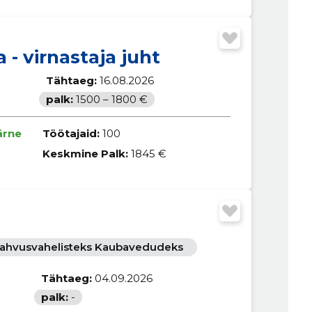
 - virnastaja juht
Tähtaeg:
16.08.2026
palk:
1500 – 1800 €
ärne
Töötajaid:
100
Keskmine Palk:
1845 €
 Rahvusvahelisteks Kaubavedudeks
Tähtaeg:
04.09.2026
palk:
-