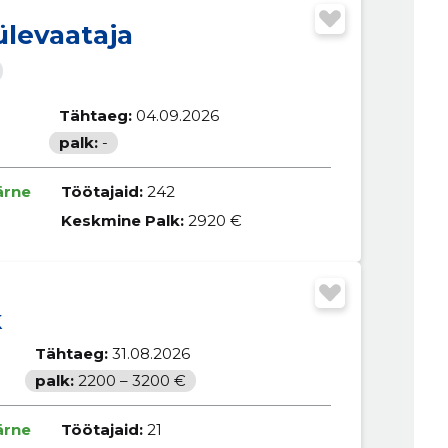
ülevaataja
Tähtaeg:
04.09.2026
palk:
-
ärne
Töötajaid:
242
Keskmine Palk:
2920 €
k
Tähtaeg:
31.08.2026
palk:
2200 – 3200 €
ärne
Töötajaid:
21