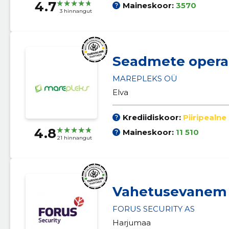
4.7
Maineskoor:
3570
3 hinnangut
Seadmete opera
MAREPLEKS OÜ
Elva
Krediidiskoor:
Piiripealne
4.8
Maineskoor:
11 510
21 hinnangut
Vahetusevanem
FORUS SECURITY AS
Harjumaa