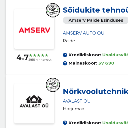
Sõidukite tehno
Amserv Paide Esinduses
AMSERV AUTO OÜ
Paide
Krediidiskoor:
Usaldusvä
4.7
2855 hinnangut
Maineskoor:
37 690
Nõrkvoolutehni
AVALAST OÜ
Harjumaa
Krediidiskoor:
Usaldusvä