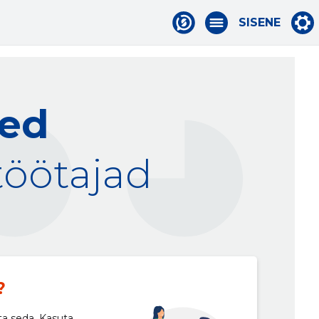
SISENE
sed
töötajad
?
ta seda. Kasuta