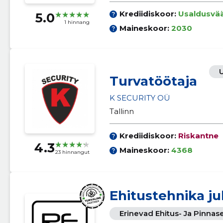
Krediidiskoor:
Usaldusvä
5.0
1 hinnang
Maineskoor:
2030
Turvatöötaja
K SECURITY OÜ
Tallinn
Krediidiskoor:
Riskantne
4.3
Maineskoor:
4368
23 hinnangut
Ehitustehnika ju
Erinevad Ehitus- Ja Pinna