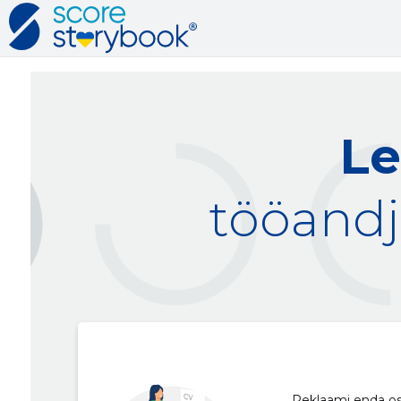
Le
tööandj
Reklaami enda osku