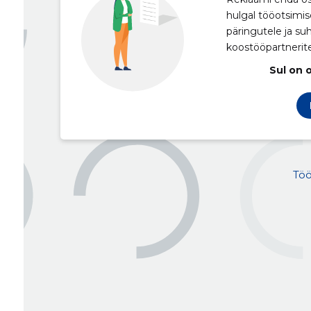
hulgal tööotsimis
päringutele ja su
koostööpartnerit
Sul on 
Töö