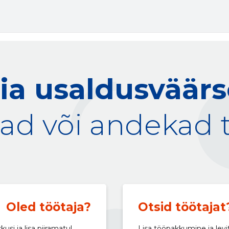
ia usaldusväär
ad või andekad 
Oled töötaja?
Otsid töötajat
si ja lisa piiramatul
Lisa tööpakkumine ja levi