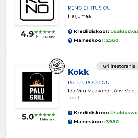
RENO EHITUS OÜ
Harjumaa
Krediidiskoor:
Usaldusvä
4.9
9 hinnangut
Maineskoor:
2560
Grillrestoranis
Kokk
PALU GROUP OÜ
Ida-Viru Maakond, Jõhvi Vald, 
Tee 1
Krediidiskoor:
Usaldusvä
5.0
1 hinnang
Maineskoor:
3980