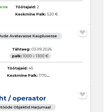
ärne
Töötajaid:
2
Keskmine Palk:
520 €
Uude Avatavasse Kauplusesse
Tähtaeg:
03.09.2026
palk:
1000 – 1300 €
Töötajaid:
45
Keskmine Palk:
1170 €
ht / operaator
setööde Objektid Harjumaal