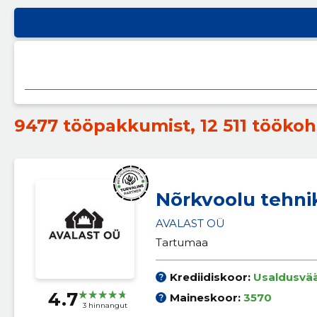
9477 tööpakkumist
,
12 511 töökoh
Nõrkvoolu tehni
AVALAST OÜ
Tartumaa
Krediidiskoor:
Usaldusvä
4.7
Maineskoor:
3570
3 hinnangut