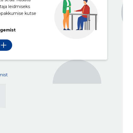
taja leidmiseks
ööpakkumise kutse
egemist
mist