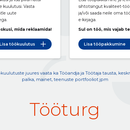
e kuulutusi. Vasta
sihtotsingut kvaliteet-töö
htle uute
ja/või saada neile oma t
ega.
e-kirjaga.
oskusi, mida reklaamida!
Sul on töö, mis vajab t
Lisa töökuulutus
Lisa tööpakkumine
kuulutuste juures vaata ka Tööandja ja Töötaja tausta, kesk
palka, mainet, teenuste portfooliot jpm
Tööturg