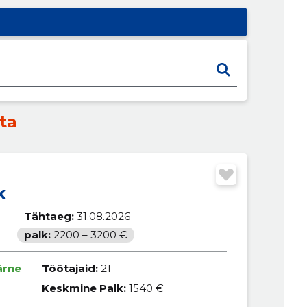
ta
k
Tähtaeg:
31.08.2026
palk:
2200 – 3200 €
ärne
Töötajaid:
21
Keskmine Palk:
1540 €