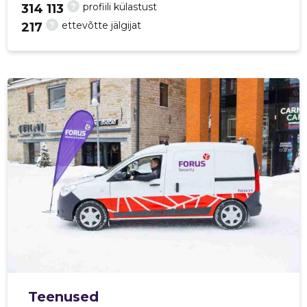
?
profiili külastust
314 113
?
ettevõtte jälgijat
217
Teenused