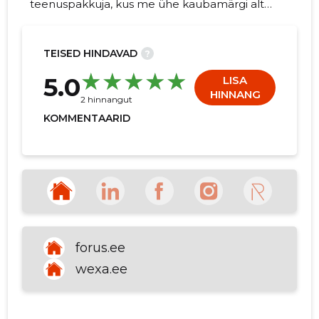
teenuspakkuja, kus me ühe kaubamärgi alt
haldame, hooldame ja valvame kinnisvara
ning juhime kliendisuhet.
TEISED HINDAVAD
?
711
5.0
LISA
HINNANG
2 hinnangut
KOMMENTAARID
forus.ee
wexa.ee