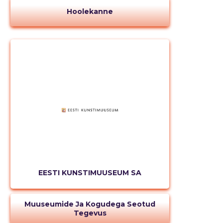
Hoolekanne
EESTI KUNSTIMUUSEUM SA
Muuseumide Ja Kogudega Seotud
Tegevus