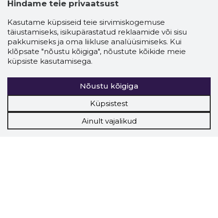
Hindame teie privaatsust
Kasutame küpsiseid teie sirvimiskogemuse
täiustamiseks, isikupärastatud reklaamide või sisu
pakkumiseks ja oma liikluse analüüsimiseks. Kui
klõpsate "nõustu kõigiga", nõustute kõikide meie
küpsiste kasutamisega.
Nõustu kõigiga
Küpsistest
Ainult vajalikud