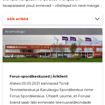
tavapärasest pisut erinevad – võistlejad on neid mänge
oodanud aasta kauem kui pidanuks, publik näeb
sportlaste sooritusi vaid telepildi vahendusel, sest
kõik artiklid
kohapeale kahjuks vaatajaid lubatud ei ole ja ka
osalejatele on reeglid COVID-19 viirusest tingituna
Arvamuslugu
äärmiselt karmid.
Forus-spordikeskused | Äriklient
Alates 05.05.2021 kannavad Tondi
Tennisekeskus ja Karulaugu Spordikeskus nime
Forus Spordikeskus. Ühiselt usume, et Foruse
bränd saab läbi erinevate teenusvaldkondade