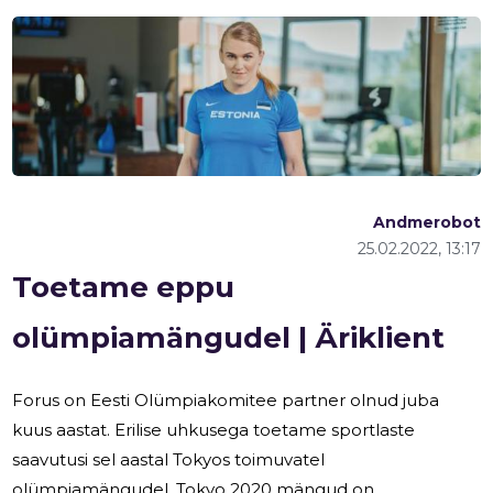
Andmerobot
25.02.2022, 13:17
Toetame eppu
olümpiamängudel | Äriklient
Forus on Eesti Olümpiakomitee partner olnud juba
kuus aastat. Erilise uhkusega toetame sportlaste
saavutusi sel aastal Tokyos toimuvatel
olümpiamängudel. Tokyo 2020 mängud on