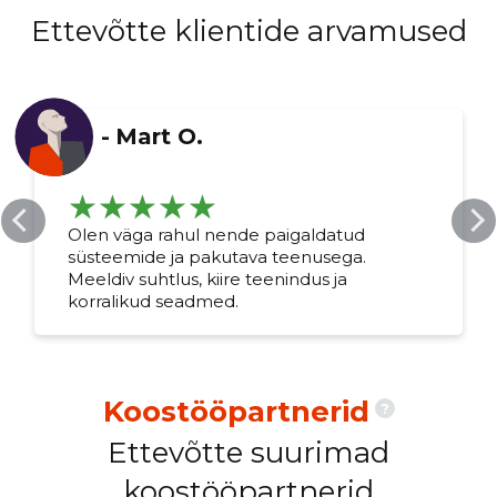
Ettevõtte klientide arvamused
-
Mart O.
Olen väga rahul nende paigaldatud
süsteemide ja pakutava teenusega.
Meeldiv suhtlus, kiire teenindus ja
korralikud seadmed.
Koostööpartnerid
?
Ettevõtte suurimad
koostööpartnerid