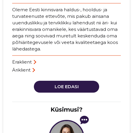
Oleme Eesti kinnisvara haldus-, hooldus- ja
turvateenuste ettevõte, mis pakub ainsana
uuenduslikku ja terviklikku lahendust nii äri- kui
erakinnisvara omanikele, kes väärtustavad oma
aega ning soovivad muretult keskenduda oma
põhiäritegevusele või veeta kvaliteetaega koos
lähedastega.
Eraklient
Äriklient
LOE EDASI
Küsimusi?