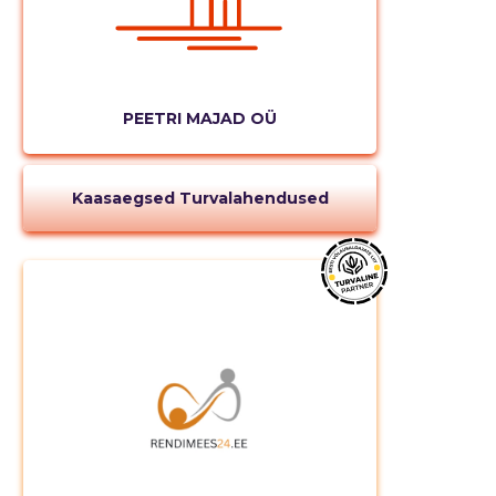
Muuda pildi
kirjeldust
PEETRI MAJAD OÜ
Kaasaegsed Turvalahendused
MUUDA