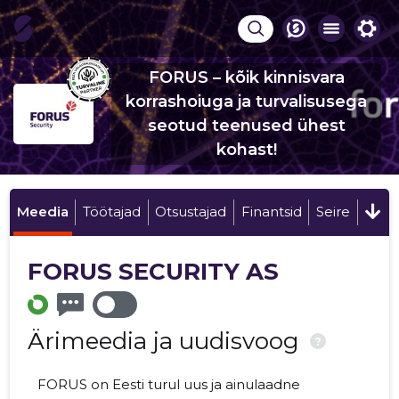
FORUS – kõik kinnisvara
korrashoiuga ja turvalisusega
seotud teenused ühest
kohast!
Meedia
Töötajad
Otsustajad
Finantsid
Seire
FORUS SECURITY AS
Ärimeedia ja uudisvoog
?
FORUS on Eesti turul uus ja ainulaadne