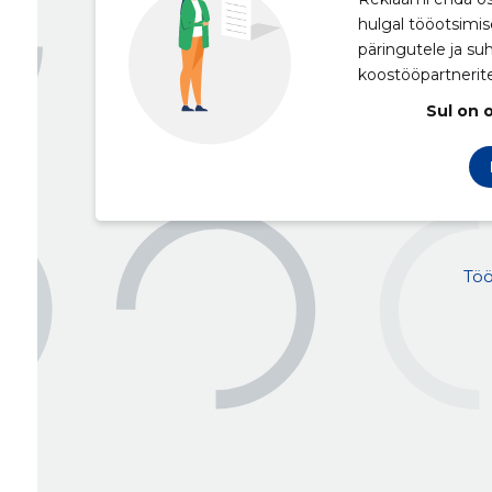
hulgal tööotsimis
päringutele ja su
koostööpartnerit
Sul on 
Töö