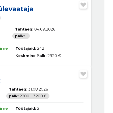
ülevaataja
Tähtaeg:
04.09.2026
palk:
-
ärne
Töötajaid:
242
Keskmine Palk:
2920 €
k
Tähtaeg:
31.08.2026
palk:
2200 – 3200 €
ärne
Töötajaid:
21