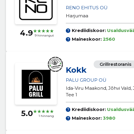
RENO EHITUS OÜ
Harjumaa
Krediidiskoor:
Usaldusvä
4.9
9 hinnangut
Maineskoor:
2560
Grillrestoranis
Kokk
PALU GROUP OÜ
Ida-Viru Maakond, Jõhvi Vald, 
Tee 1
Krediidiskoor:
Usaldusvä
5.0
1 hinnang
Maineskoor:
3980