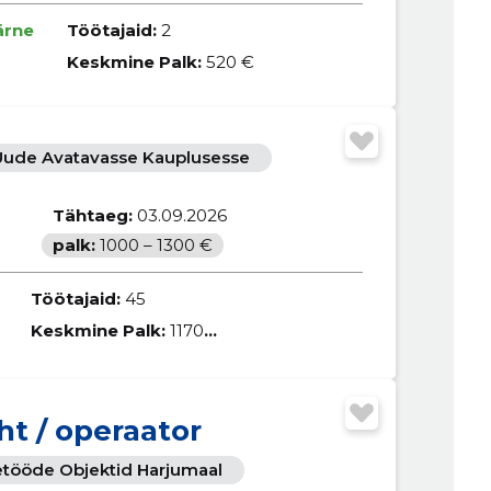
ärne
Töötajaid:
2
Keskmine Palk:
520 €
Uude Avatavasse Kauplusesse
Tähtaeg:
03.09.2026
palk:
1000 – 1300 €
Töötajaid:
45
Keskmine Palk:
1170 €
ht / operaator
setööde Objektid Harjumaal