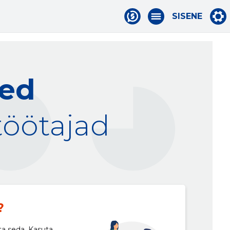
SISENE
sed
töötajad
?
ta seda. Kasuta