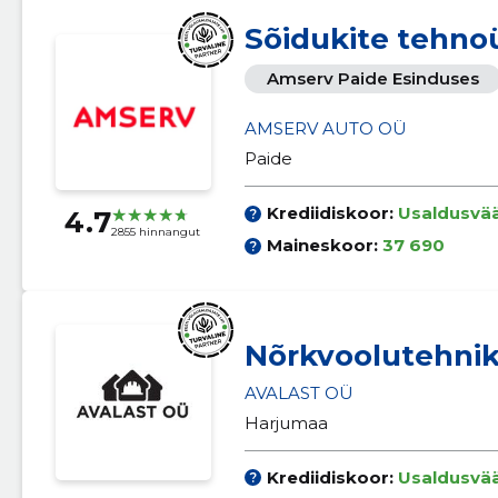
Sõidukite tehno
Amserv Paide Esinduses
AMSERV AUTO OÜ
Paide
Krediidiskoor:
Usaldusvä
4.7
2855 hinnangut
Maineskoor:
37 690
Nõrkvoolutehni
AVALAST OÜ
Harjumaa
Krediidiskoor:
Usaldusvä