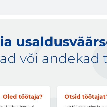
ia usaldusväär
ad või andekad 
Oled töötaja?
Otsid töötajat
si ja lisa piiramatul
Lisa tööpakkumine ja levi