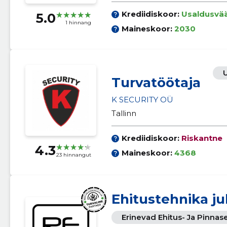
Krediidiskoor:
Usaldusvä
5.0
1 hinnang
Maineskoor:
2030
Turvatöötaja
K SECURITY OÜ
Tallinn
Krediidiskoor:
Riskantne
4.3
Maineskoor:
4368
23 hinnangut
Ehitustehnika ju
Erinevad Ehitus- Ja Pinna