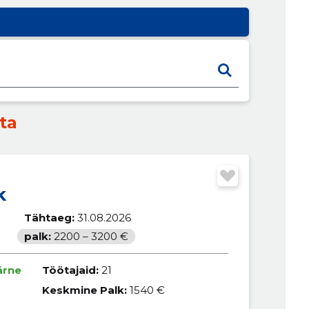
ta
k
Tähtaeg:
31.08.2026
palk:
2200 – 3200 €
ärne
Töötajaid:
21
Keskmine Palk:
1540 €