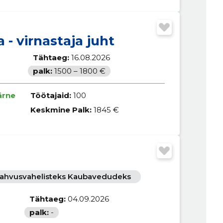
 - virnastaja juht
Tähtaeg:
16.08.2026
palk:
1500 – 1800 €
ärne
Töötajaid:
100
Keskmine Palk:
1845 €
 Rahvusvahelisteks Kaubavedudeks
Tähtaeg:
04.09.2026
palk:
-