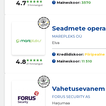
4.7
Maineskoor:
3570
3 hinnangut
Seadmete opera
MAREPLEKS OÜ
Elva
Krediidiskoor:
Piiripealne
4.8
Maineskoor:
11 510
21 hinnangut
Vahetusevanem
FORUS SECURITY AS
Harjumaa