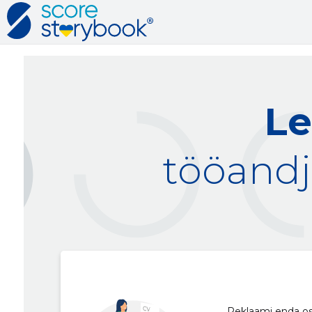
Le
tööandj
Reklaami enda osku