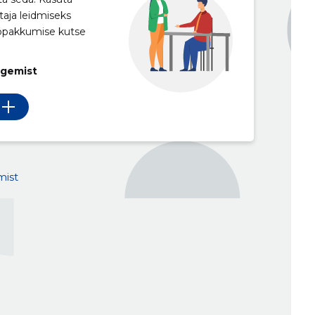
taja leidmiseks
ööpakkumise kutse
egemist
mist