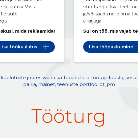
e kuulutusi. Vasta
sihtotsingut kvaliteet-töö
htle uute
ja/või saada neile oma t
ega.
e-kirjaga.
oskusi, mida reklaamida!
Sul on töö, mis vajab t
Lisa töökuulutus
Lisa tööpakkumine
kuulutuste juures vaata ka Tööandja ja Töötaja tausta, kesk
palka, mainet, teenuste portfooliot jpm
Tööturg