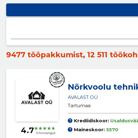
9477 tööpakkumist
,
12 511 töökoh
Nõrkvoolu tehni
AVALAST OÜ
Tartumaa
Krediidiskoor:
Usaldusvä
4.7
Maineskoor:
3570
3 hinnangut