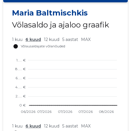
Maria Baltmischkis
Võlasaldo ja ajaloo graafik
1 kuu
6 kuud
12 kuud
5 aastat
MAX
1 kuu
6 kuud
12 kuud
5 aastat
MAX