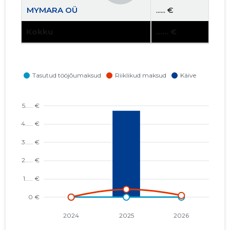
MYMARA OÜ
...... €
Kokku
...... €