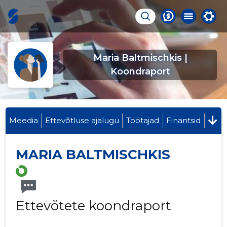
Maria Baltmischkis |
Koondraport
Meedia
Ettevõtluse ajalugu
Töötajad
Finantsid
MARIA BALTMISCHKIS
Ettevõtete koondraport