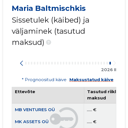
Maria Baltmischkis
Sissetulek (käibed) ja
väljaminek (tasutud
maksud)
?
2026 II
* Prognoositud käive
Maksustatud käive
Ettevõte
Tasutud riiklikud 
maksud
MB VENTURES OÜ
...... €
MK ASSETS OÜ
...... €