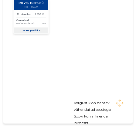
Võrgustik on nähtav
vähendatud seostega
Soovi korral laienda
lõimesid