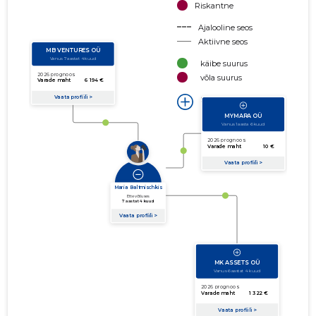
Riskantne
Ajalooline seos
Aktiivne seos
käibe suurus
võla suurus
Seoste laiendamine