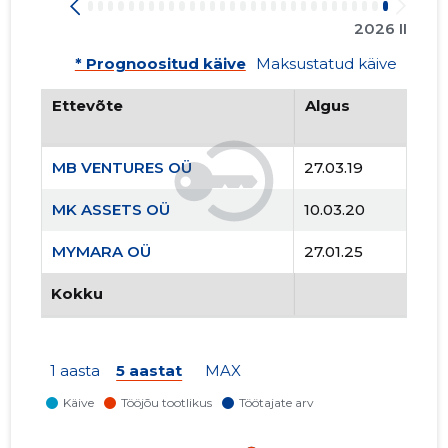
2026 II
* Prognoositud käive
Maksustatud käive
Ettevõte
Algus
MB VENTURES OÜ
27.03.19
MK ASSETS OÜ
10.03.20
MYMARA OÜ
27.01.25
Kokku
1 aasta
5 aastat
MAX