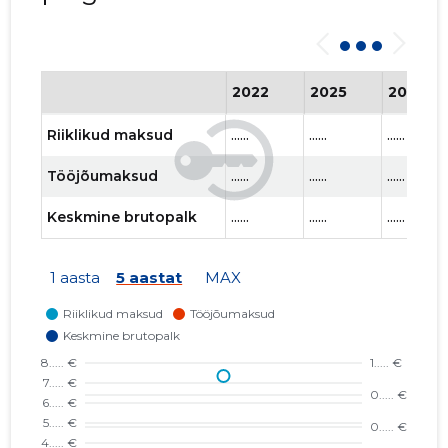
2022
2025
2026
Riiklikud maksud
......
......
......
Tööjõumaksud
......
......
......
Keskmine brutopalk
......
......
......
1 aasta
5 aastat
MAX