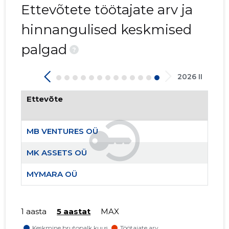
Ettevõtete töötajate arv ja
hinnangulised keskmised
palgad
?
2026 II
Ettevõte
MYMARA 
Neutraal
MB VENTURES OÜ
MK ASSETS OÜ
MYMARA OÜ
1 aasta
5 aastat
MAX