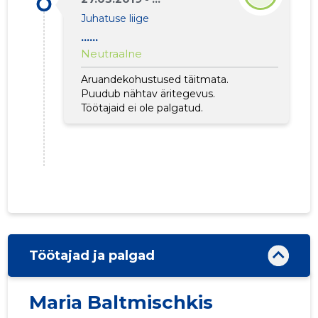
Juhatuse liige
......
Neutraalne
Aruandekohustused täitmata.
Puudub nähtav äritegevus.
Töötajaid ei ole palgatud.
1
Töötajad ja palgad
Maria Baltmischkis