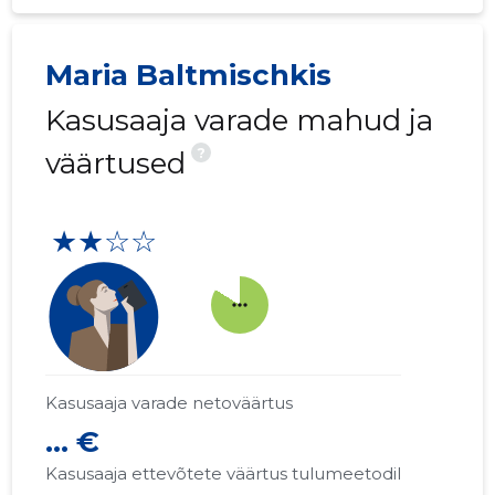
Maria Baltmischkis
Kasusaaja varade mahud ja
?
väärtused
★★☆☆
more_horiz
Kasusaaja varade netoväärtus
... €
Kasusaaja ettevõtete väärtus tulumeetodil