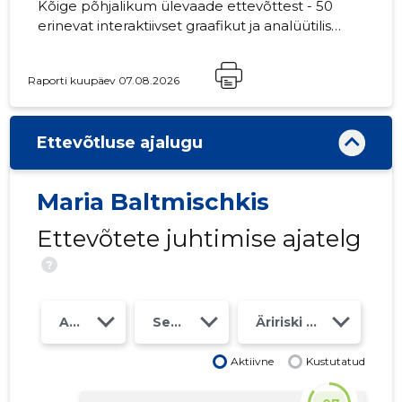
Kõige põhjalikum ülevaade ettevõttest - 50
erinevat interaktiivset graafikut ja analüütilist
mudelit. Hind 49 EUR või kuutasu alates 19
EUR
Raporti kuupäev 07.08.2026
Ettevõtluse ajalugu
Maria Baltmischkis
Ettevõtete juhtimise ajatelg
?
Aasta
Seosed
Äririski klass
Aktiivne
Kustutatud