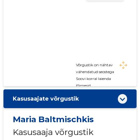
Võrgustik on nähtav
vähendatud seostega
Soovi korral laienda
lõimesid
Kasusaajate võrgustik
Maria Baltmischkis
Kasusaaja võrgustik