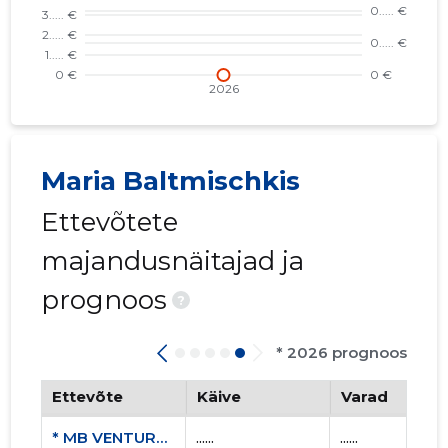
Maria Baltmischkis
Ettevõtete
majandusnäitajad ja
prognoos
?
* 2026 prognoos
Ettevõte
Käive
Varad
* MB VENTURES OÜ
......
......