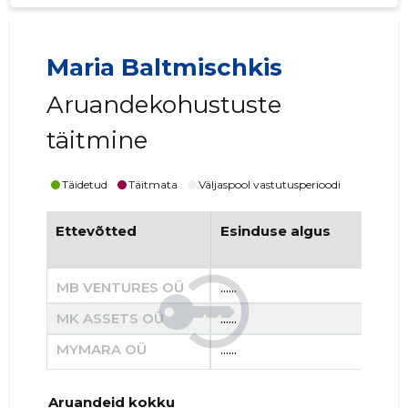
Maria Baltmischkis
Aruandekohustuste
täitmine
Täidetud
Täitmata
Väljaspool vastutusperioodi
Ettevõtted
Esinduse algus
Es
MB VENTURES OÜ
......
......
MK ASSETS OÜ
......
......
MYMARA OÜ
......
......
Aruandeid kokku