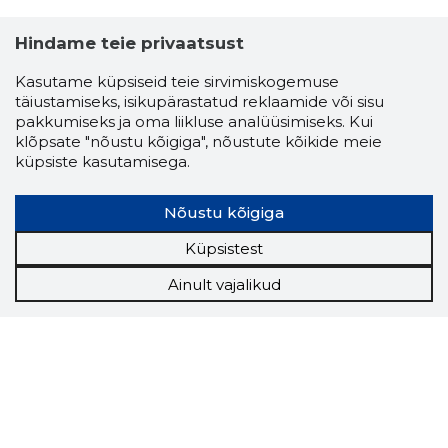
Hindame teie privaatsust
Kasutame küpsiseid teie sirvimiskogemuse
täiustamiseks, isikupärastatud reklaamide või sisu
pakkumiseks ja oma liikluse analüüsimiseks. Kui
klõpsate "nõustu kõigiga", nõustute kõikide meie
küpsiste kasutamisega.
Nõustu kõigiga
Küpsistest
Ainult vajalikud