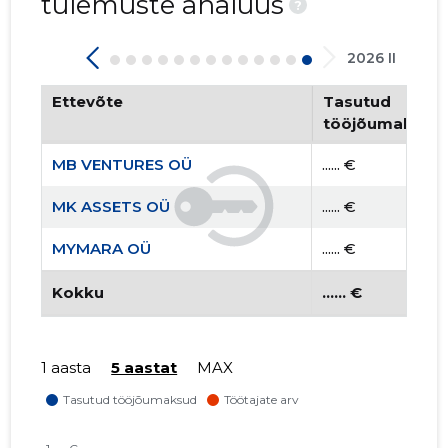
tulemuste analüüs
?
2026 II
Ettevõte
Tasutud
tööjõumaksud
MB VENTURES OÜ
...... €
MK ASSETS OÜ
...... €
MYMARA OÜ
...... €
Kokku
...... €
1 aasta
5 aastat
MAX