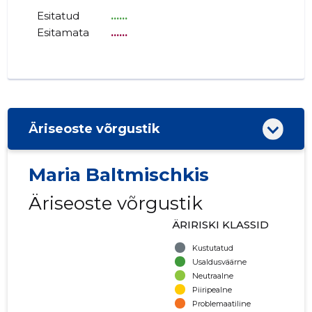
Esitatud
......
Esitamata
......
Äriseoste võrgustik
Maria Baltmischkis
Äriseoste võrgustik
ÄRIRISKI KLASSID
Kustutatud
Usaldusväärne
Neutraalne
Piiripealne
Problemaatiline