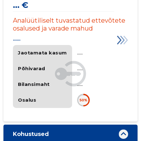
... €
Analüütiliselt tuvastatud ettevõtete
osalused ja varade mahud
......
Jaotamata kasum
......
Põhivarad
......
Bilansimaht
......
Osalus
50%
Kohustused