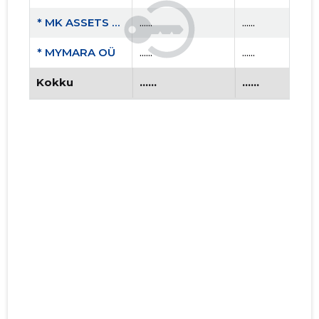
* MK ASSETS OÜ
......
......
* MYMARA OÜ
......
......
Kokku
......
......