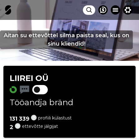
Aitan su ettevõttel silma paista seal, kus on
sinu kliendid!
LIIREI OÜ
Tööandja bränd
?
profiili külastust
131 339
?
ettevõtte jälgijat
2