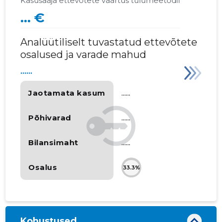
Kasusaaja ettevõtete väärtus tulumeetodil
... €
Analüütiliselt tuvastatud ettevõtete
osalused ja varade mahud
......
Jaotamata kasum
......
Põhivarad
......
Bilansimaht
......
Osalus
33.3%
Kohustused