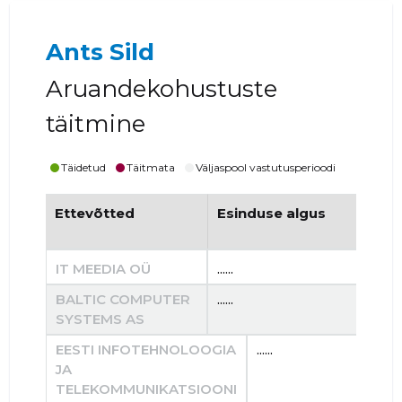
Ants Sild
Aruandekohustuste
täitmine
Täidetud
Täitmata
Väljaspool vastutusperioodi
Ettevõtted
Esinduse algus
Es
IT MEEDIA OÜ
......
......
BALTIC COMPUTER
......
......
SYSTEMS AS
EESTI INFOTEHNOLOOGIA
......
JA
TELEKOMMUNIKATSIOONI