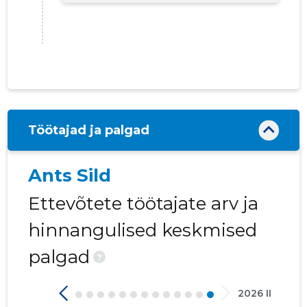
59
Töötajad ja palgad
Ants Sild
Ettevõtete töötajate arv ja
hinnangulised keskmised
palgad
?
BALTIC 
Usaldusv
2026 II