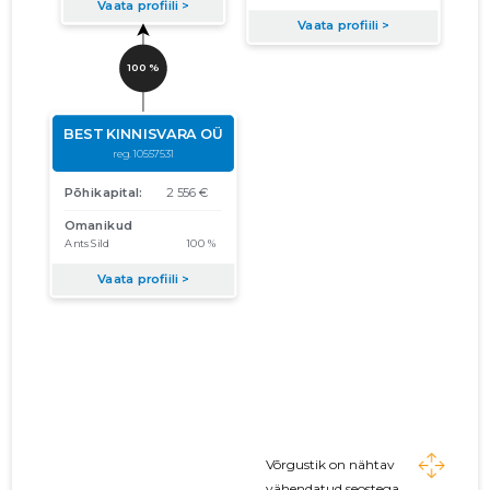
Võrgustik on nähtav
vähendatud seostega