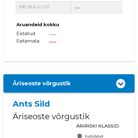
HELIKA G OÜ
......
......
Aruandeid kokku
Esitatud
......
Esitamata
......
Äriseoste võrgustik
Ants Sild
Äriseoste võrgustik
ÄRIRISKI KLASSID
Kustutatud