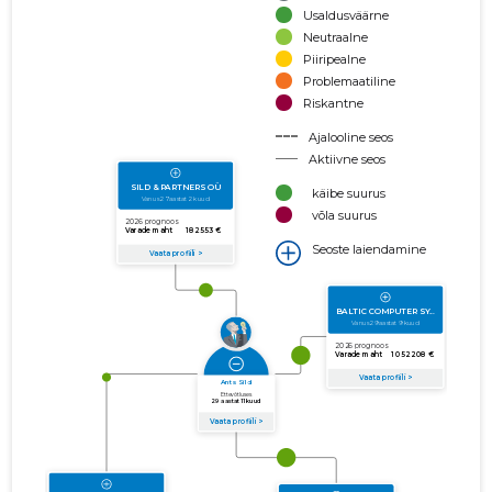
Usaldusväärne
Neutraalne
Piiripealne
Problemaatiline
Riskantne
Ajalooline seos
Aktiivne seos
käibe suurus
võla suurus
Seoste laiendamine