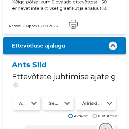
Kõige põhjalikum ülevaade ettevõttest - 50
erinevat interaktiivset graafikut ja analüütilist
mudelit. Hind 49 EUR või kuutasu alates 19
EUR
Raporti kuupäev 07.08.2026
Ettevõtluse ajalugu
Ants Sild
Ettevõtete juhtimise ajatelg
?
Aasta
Seosed
Äririski klass
Aktiivne
Kustutatud