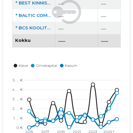
* BEST KINNISVARA OÜ
......
......
* BALTIC COMPUTER SYSTEMS AS
......
......
* BCS KOOLITUS AS
......
......
Kokku
......
......