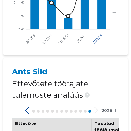
Ants Sild
Ettevõtete töötajate
tulemuste analüüs
?
2026 II
Ettevõte
Tasutud
tööjõumaksud