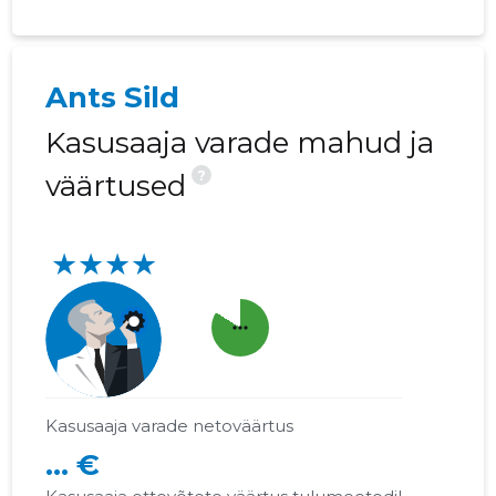
Ants Sild
Kasusaaja varade mahud ja
?
väärtused
★★★★
more_horiz
Kasusaaja varade netoväärtus
... €