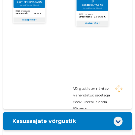
Võrgustik on nähtav
vähendatud seostega
Soovi korral laienda
lõimesid
Kasusaajate võrgustik