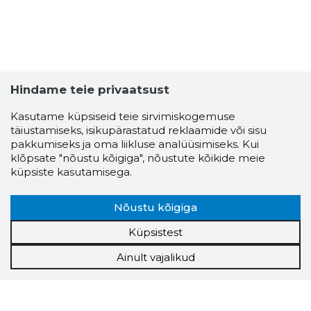
Hindame teie privaatsust
Kasutame küpsiseid teie sirvimiskogemuse
täiustamiseks, isikupärastatud reklaamide või sisu
pakkumiseks ja oma liikluse analüüsimiseks. Kui
klõpsate "nõustu kõigiga", nõustute kõikide meie
küpsiste kasutamisega.
Nõustu kõigiga
Küpsistest
Ainult vajalikud