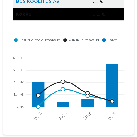
BCS KOOLITUS AS
...... €
Kokku
...... €