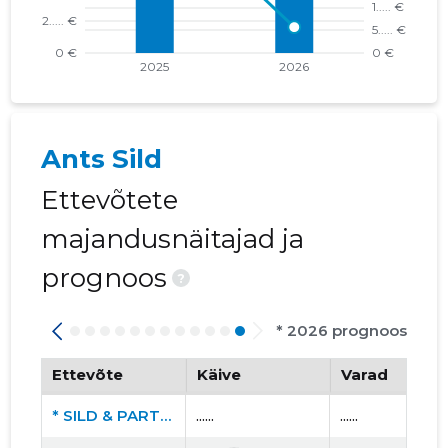
Ants Sild
Ettevõtete
majandusnäitajad ja
prognoos
?
* 2026 prognoos
Ettevõte
Käive
Varad
* SILD & PARTNERS OÜ
......
......