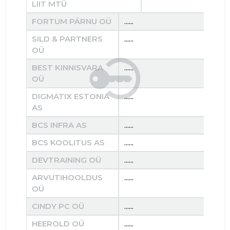
LIIT MTÜ
FORTUM PÄRNU OÜ
......
......
SILD & PARTNERS
......
......
OÜ
BEST KINNISVARA
......
......
OÜ
DIGMATIX ESTONIA
......
......
AS
BCS INFRA AS
......
......
BCS KOOLITUS AS
......
......
DEVTRAINING OÜ
......
......
ARVUTIHOOLDUS
......
......
OÜ
CINDY PC OÜ
......
......
HEEROLD OÜ
......
......