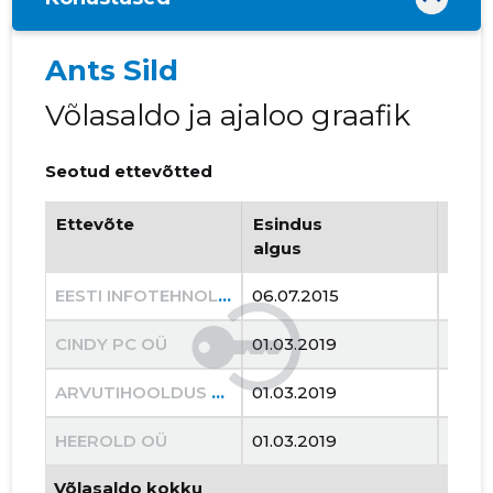
Ants Sild
Võlasaldo ja ajaloo graafik
Seotud ettevõtted
Ettevõte
Esindus
Esin
algus
lõpp
EESTI INFOTEHNOLOOGIA JA TELEKOMMUNIKATSIOONI LIIT MTÜ
06.07.2015
02.05
CINDY PC OÜ
01.03.2019
09.0
ARVUTIHOOLDUS OÜ
01.03.2019
09.0
HEEROLD OÜ
01.03.2019
09.0
Võlasaldo kokku