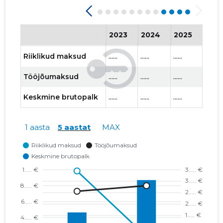
2023
2024
2025
202
Riiklikud maksud
......
......
......
......
Tööjõumaksud
......
......
......
......
Keskmine brutopalk
......
......
......
......
1 aasta
5 aastat
MAX