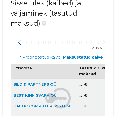
Sissetulek (käibed) ja
väljaminek (tasutud
maksud)
?
2026 II
* Prognoositud käive
Maksustatud käive
Ettevõte
Tasutud riiklikud 
maksud
SILD & PARTNERS OÜ
...... €
BEST KINNISVARA OÜ
...... €
BALTIC COMPUTER SYSTEMS AS
...... €