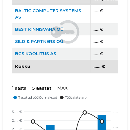
BALTIC COMPUTER SYSTEMS
...... €
AS
BEST KINNISVARA OÜ
...... €
SILD & PARTNERS OÜ
...... €
BCS KOOLITUS AS
...... €
Kokku
...... €
1 aasta
5 aastat
MAX