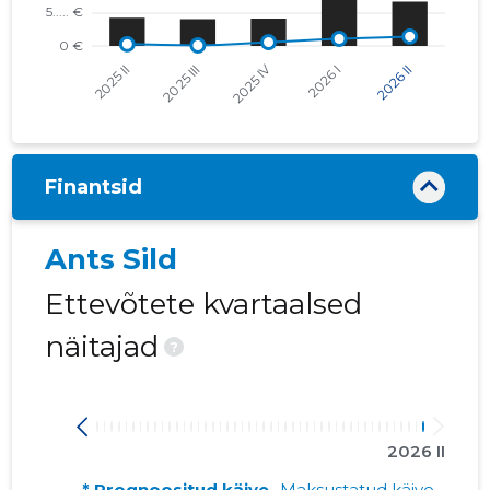
Finantsid
Ants Sild
Ettevõtete kvartaalsed
näitajad
?
2026 II
* Prognoositud käive
Maksustatud käive