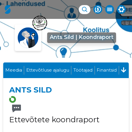
Ants Sild | Koondraport
Meedia
Ettevõtluse ajalugu
Töötajad
Finantsid
ANTS SILD
Ettevõtete koondraport