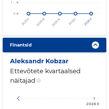
Finantsid
Aleksandr Kobzar
Ettevõtete kvartaalsed
näitajad
?
2026 II