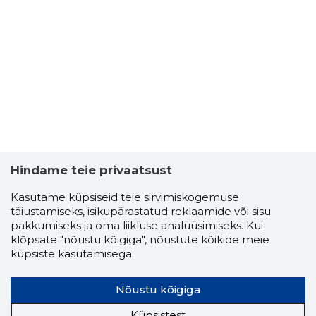
Hindame teie privaatsust
Kasutame küpsiseid teie sirvimiskogemuse
täiustamiseks, isikupärastatud reklaamide või sisu
pakkumiseks ja oma liikluse analüüsimiseks. Kui
klõpsate "nõustu kõigiga", nõustute kõikide meie
küpsiste kasutamisega.
Nõustu kõigiga
Küpsistest