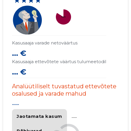
★★★★
more_horiz
Kasusaaja varade netoväärtus
... €
Kasusaaja ettevõtete väärtus tulumeetodil
... €
Analüütiliselt tuvastatud ettevõtete
osalused ja varade mahud
......
Jaotamata kasum
......
Põhivarad
......