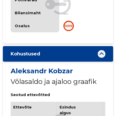
Bilansimaht
......
Osalus
100%
Kohustused
Aleksandr Kobzar
Võlasaldo ja ajaloo graafik
Seotud ettevõtted
Ettevõte
Esindus
Esin
algus
lõpp