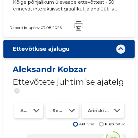
Kõige põhjalikum ülevaade ettevõttest - 50
erinevat interaktiivset graafikut ja analüütilist
mudelit. Hind 49 EUR või kuutasu alates 19
EUR
Raporti kuupäev 07.08.2026
Ettevõtluse ajalugu
Aleksandr Kobzar
Ettevõtete juhtimise ajatelg
?
Aasta
Seosed
Äririski klass
Aktiivne
Kustutatud