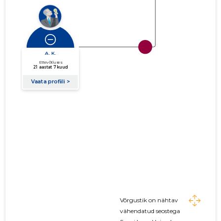
Võrgustik on nähtav
vähendatud seostega