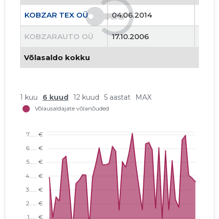
KOBZAR TEX OÜ
04.06.2014
..
KOBZARAUTO OÜ
17.10.2006
13.01
Võlasaldo kokku
1 kuu
6 kuud
12 kuud
5 aastat
MAX