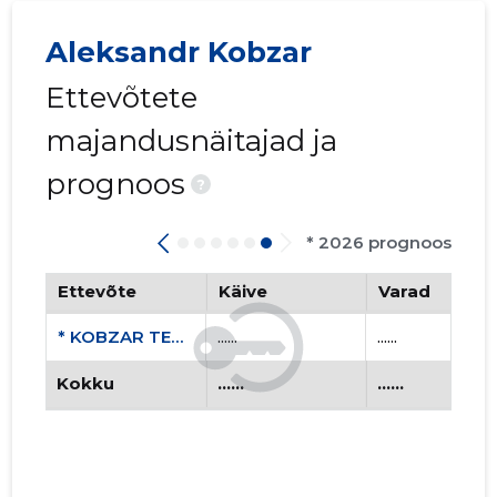
Aleksandr Kobzar
Ettevõtete
majandusnäitajad ja
prognoos
?
* 2026 prognoos
Ettevõte
Käive
Varad
* KOBZAR TEX OÜ
......
......
Kokku
......
......