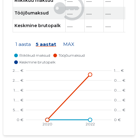
Riiklikud maksud
......
......
......
......
Tööjõumaksud
......
......
......
......
Keskmine brutopalk
......
......
......
......
1 aasta
5 aastat
MAX