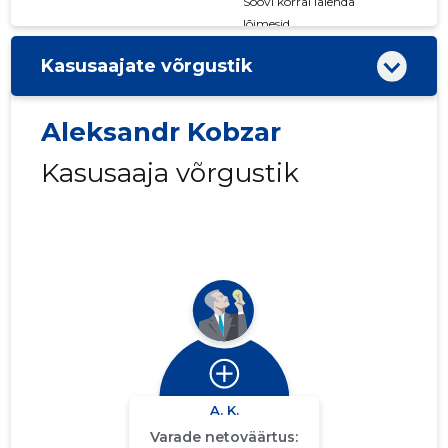
Soovi korral laienda
lõimesid
Kasusaajate võrgustik
Aleksandr Kobzar
Kasusaaja võrgustik