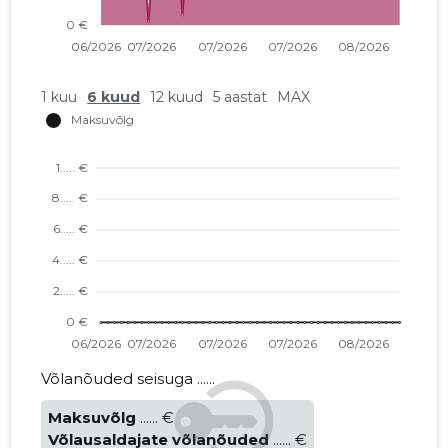
1 kuu
6 kuud
12 kuud
5 aastat
MAX
Võlanõuded seisuga ......
Maksuvõlg
...... €
Võlausaldajate võlanõuded
...... €