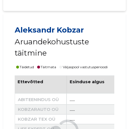
Aleksandr Kobzar
Aruandekohustuste
täitmine
Täidetud
Täitmata
Väljaspool vastutusperioodi
Ettevõtted
Esinduse algus
Es
ABITEENINDUS OÜ
......
......
KOBZARAUTO OÜ
......
......
KOBZAR TEX OÜ
......
......
LIFE EXPERT OÜ
......
......