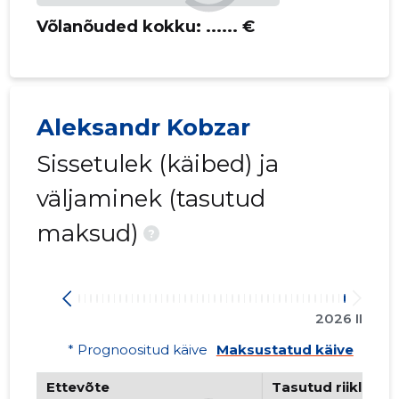
Võlanõuded kokku:
...... €
Aleksandr Kobzar
Sissetulek (käibed) ja
väljaminek (tasutud
maksud)
?
2026 II
* Prognoositud käive
Maksustatud käive
Ettevõte
Tasutud riiklikud 