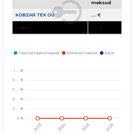
maksud
KOBZAR TEX OÜ
...... €
Kokku
...... €