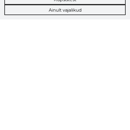
Ainult vajalikud
Storybook
Chrome laiendus
Storybooki laiendus ütleb Sulle, mis firma
veebilehel Sa parajasti viibid ja kui usaldusväärne
see firma täna on.
LAADI LAIENDUS ALLA