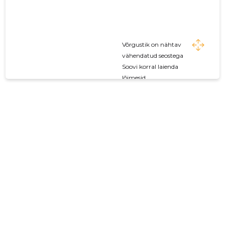
Võrgustik on nähtav
vähendatud seostega
Soovi korral laienda
lõimesid