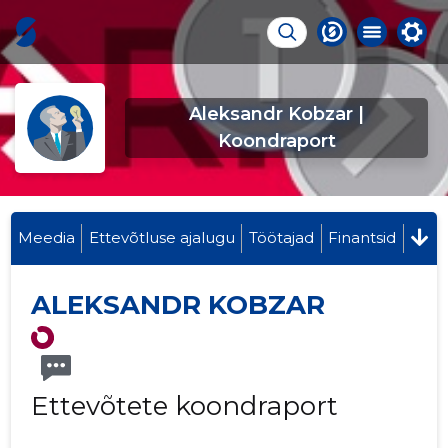
Aleksandr Kobzar |
Koondraport
Meedia
Ettevõtluse ajalugu
Töötajad
Finantsid
ALEKSANDR KOBZAR
Ettevõtete koondraport