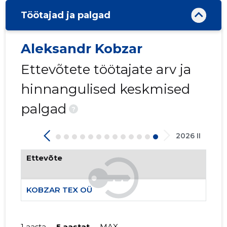
Töötajad ja palgad
-106
Aleksandr Kobzar
Ettevõtete töötajate arv ja
hinnangulised keskmised
palgad
?
2026 II
Ettevõte
KOBZAR TEX OÜ
KOBZAR 
1 aasta
5 aastat
MAX