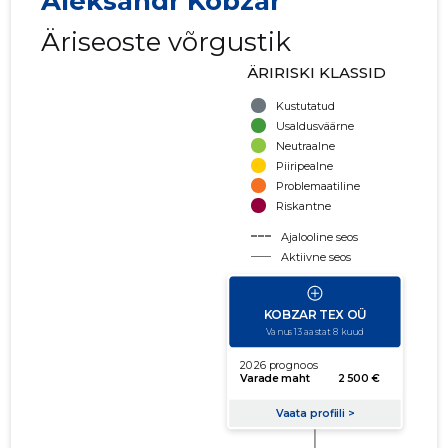
Aleksandr Kobzar
Äriseoste võrgustik
ÄRIRISKI KLASSID
Kustutatud
Usaldusväärne
Neutraalne
Piiripealne
Problemaatiline
Riskantne
Ajalooline seos
Aktiivne seos
käibe suurus
võla suurus
Seoste laiendamine