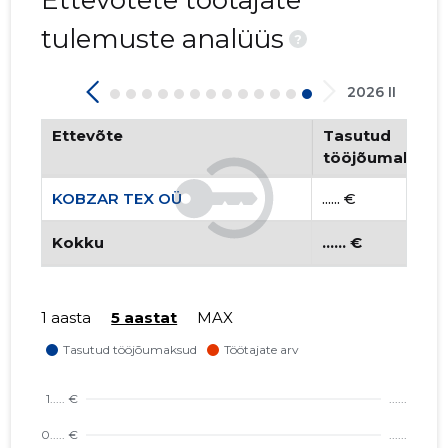
Ettevõtete töötajate
tulemuste analüüs
?
2026 II
Ettevõte
Tasutud
tööjõumaksud
KOBZAR TEX OÜ
...... €
Kokku
...... €
1 aasta
5 aastat
MAX