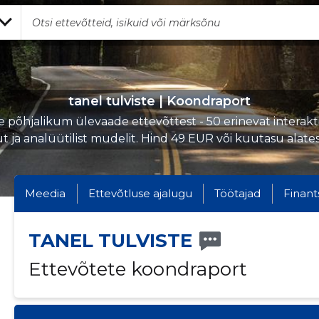
tanel tulviste | Koondraport
e põhjalikum ülevaade ettevõttest - 50 erinevat interakti
ut ja analüütilist mudelit. Hind 49 EUR või kuutasu alate
Meedia
Ettevõtluse ajalugu
Töötajad
Finant
TANEL TULVISTE
Ettevõtete koondraport