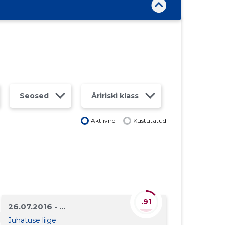
Seosed
Äririski klass
Aktiivne
Kustutatud
.91
26.07.2016 - ...
Juhatuse liige