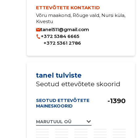
ETTEVÕTETE KONTAKTID
Võru maakond, Rõuge vald, Nursi küla,
Kivestu
tanel511@gmail.com
+372 5384 6665
+372 5361 2786
tanel tulviste
Seotud ettevõtete skoorid
-1390
SEOTUD ETTEVÕTETE
MAINESKOORID
MARUTUUL OÜ