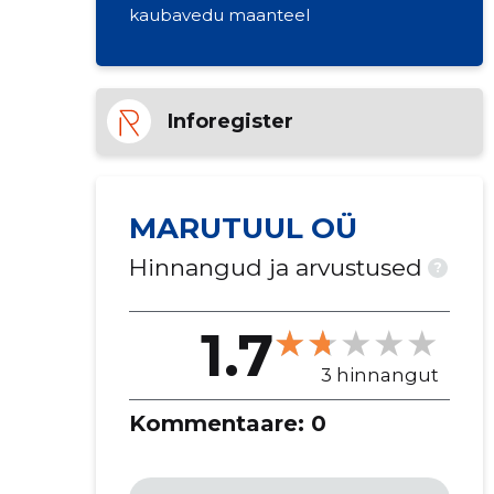
kaubavedu maanteel
Inforegister
MARUTUUL OÜ
Hinnangud ja arvustused
?
1.7
3 hinnangut
Kommentaare:
0