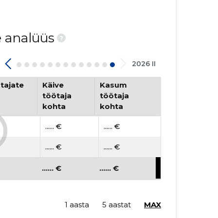
e analüüs
?
2026 II
tajate
Käive
Kasum
töötaja
töötaja
kohta
kohta
...... €
...... €
...... €
...... €
...... €
...... €
1 aasta
5 aastat
MAX