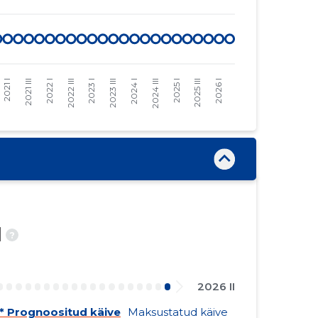
d
?
2026 II
* Prognoositud käive
Maksustatud käive