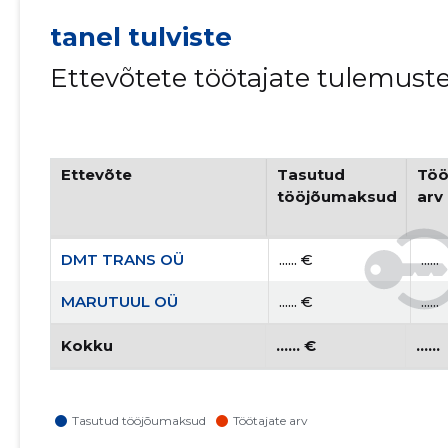
tanel tulviste
Ettevõtete töötajate tulemust
Ettevõte
Tasutud
Töö
tööjõumaksud
arv
DMT TRANS OÜ
...... €
......
MARUTUUL OÜ
...... €
......
Kokku
...... €
......