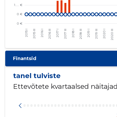
Finantsid
tanel tulviste
Ettevõtete kvartaalsed näitaja