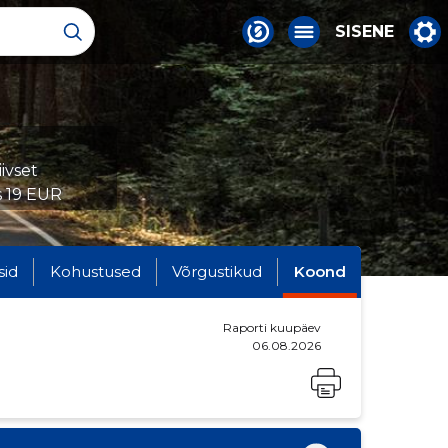
SISENE
ivset
s 19 EUR
sid
Kohustused
Võrgustikud
Koond
Raporti kuupäev
06.08.2026