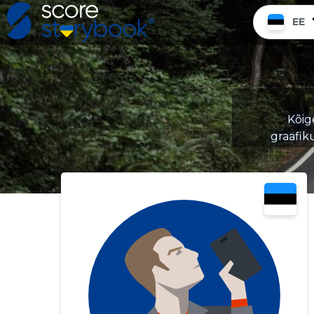
EE
Kõig
graafik