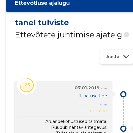
Ettevõtluse ajalugu
tanel tulviste
Ettevõtete juhtimise ajatelg
?
Aasta
.25
07.01.2019 - ...
Juhatuse liige
......
Piiripealne
Aruandekohustused täitmata.
Puudub nähtav äritegevus.