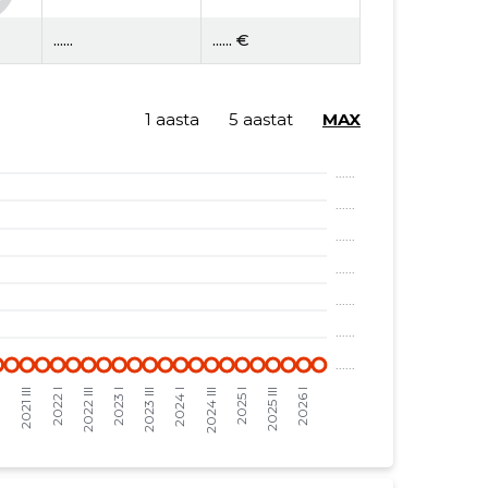
......
...... €
1 aasta
5 aastat
MAX