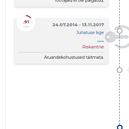
Töötajaid ei ole palgatud.
.91
24.07.2014 - 13.11.2017
Juhatuse liige
......
Riskantne
Aruandekohustused täitmata.