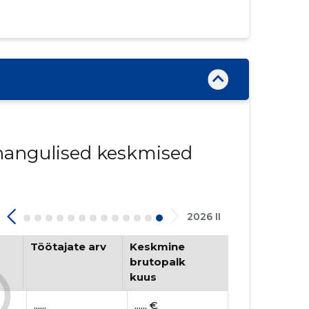
innangulised keskmised
2026 II
Töötajate arv
Keskmine
brutopalk
kuus
......
...... €