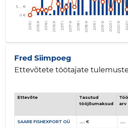
Fred Siimpoeg
Ettevõtete töötajate tulemust
Ettevõte
Tasutud
Töö
tööjõumaksud
arv
SAARE FISHEXPORT OÜ
...... €
......