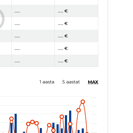
......
...... €
......
...... €
......
...... €
......
...... €
......
...... €
......
...... €
1 aasta
5 aastat
MAX
......
...... €
......
...... €
......
...... €
......
...... €