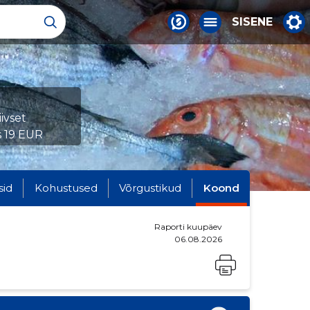
SISENE
ivset
s 19 EUR
sid
Kohustused
Võrgustikud
Koond
Raporti kuupäev
06.08.2026