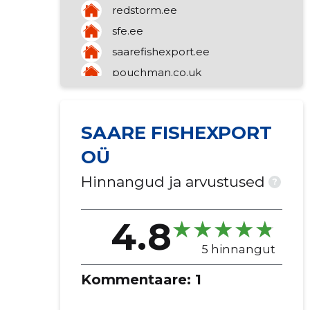
redstorm.ee
hulgikaubandus
sfe.ee
investeerimisfondide tegevus
muude ettevõtjate
saarefishexport.ee
organisatsioonide tegevus
pouchman.co.uk
mere-vesiviljelus
seliit.ee
mootorsõidukite lisaseadmete
mudassault.ee
jaemüük
SAARE FISHEXPORT
kala hulgimüük
OÜ
kinnisvara rentimine
Hinnangud ja arvustused
?
4.8
5 hinnangut
Kommentaare:
1