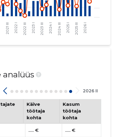
e analüüs
?
2026 II
tajate
Käive
Kasum
töötaja
töötaja
kohta
kohta
...... €
...... €