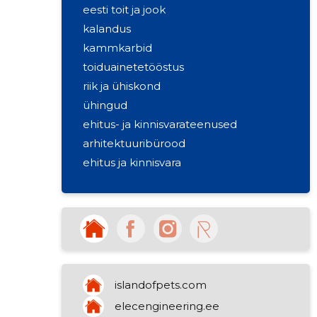
eesti toit ja jook
kalandus
kammkarbid
toiduainetetööstus
riik ja ühiskond
ühingud
ehitus- ja kinnisvarateenused
arhitektuuribürood
ehitus ja kinnisvara
ehitusprojektid
projekteerimisfirmad
teede- ja sillaehitus
arvutialased konsultatsioonid
kala töötlemine
muu jaemüük
islandofpets.com
ärinõustamine
elecengineering.ee
mitmesuguste kaupade