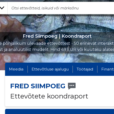
Fred Siimpoeg | Koondraport
e põhjalikum ülevaade ettevõttest - 50 erinevat interakti
ut ja analüütilist mudelit. Hind 49 EUR või kuutasu alate
Meedia
Ettevõtluse ajalugu
Töötajad
Finant
FRED SIIMPOEG
Ettevõtete koondraport