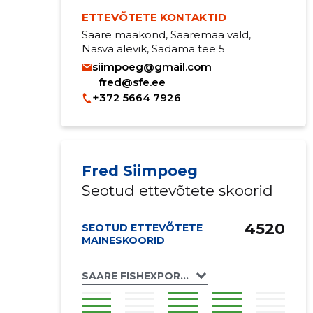
ETTEVÕTETE KONTAKTID
Saare maakond, Saaremaa vald,
Nasva alevik, Sadama tee 5
siimpoeg@gmail.com
fred@sfe.ee
+372 5664 7926
Fred Siimpoeg
Seotud ettevõtete skoorid
4520
SEOTUD ETTEVÕTETE
MAINESKOORID
SAARE FISHEXPORT OÜ