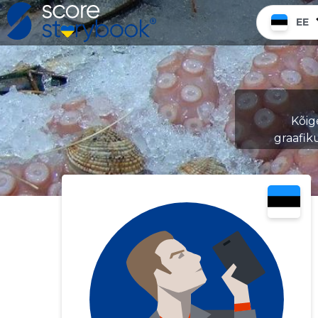
EE
Kõig
graafik