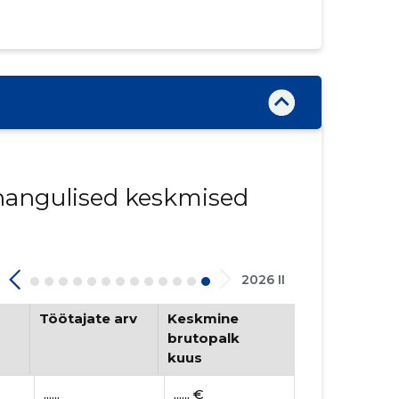
innangulised keskmised
2026 II
Töötajate arv
Keskmine
brutopalk
kuus
......
...... €