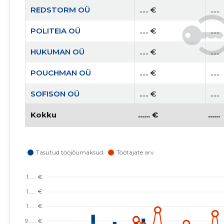
REDSTORM OÜ
...... €
......
POLITEIA OÜ
...... €
......
HUKUMAN OÜ
...... €
......
POUCHMAN OÜ
...... €
......
SOFISON OÜ
...... €
......
ENERGY PORT OÜ
Kokku
...... €
...... €
......
......
META3 OÜ
...... €
......
MUDA OÜ
...... €
......
ISLAND OF PETS OÜ
...... €
......
SAAREMAA
...... €
......
ETTEVÕTJATE LIIT MTÜ