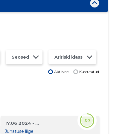
Seosed
Äririski klass
Aktiivne
Kustutatud
.07
17.06.2024 - ...
Juhatuse liige