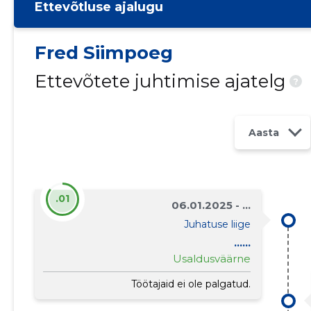
Ettevõtluse ajalugu
Fred Siimpoeg
Ettevõtete juhtimise ajatelg
?
Aasta
.01
06.01.2025 - ...
Juhatuse liige
......
Usaldusväärne
Töötajaid ei ole palgatud.