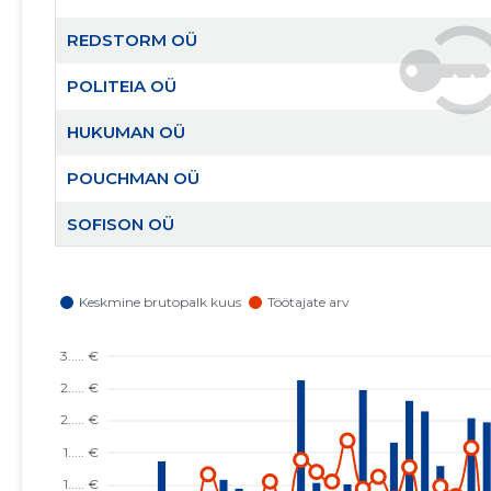
REDSTORM OÜ
POLITEIA OÜ
HUKUMAN OÜ
POUCHMAN OÜ
SOFISON OÜ
ENERGY PORT OÜ
META3 OÜ
MUDA OÜ
ISLAND OF PETS OÜ
SAAREMAA ETTEVÕTJATE LIIT MTÜ