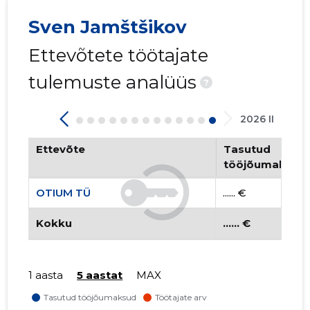
Sven Jamštšikov
Ettevõtete töötajate
tulemuste analüüs
?
2026 II
Ettevõte
Tasutud
tööjõumaksud
OTIUM TÜ
...... €
Kokku
...... €
1 aasta
5 aastat
MAX