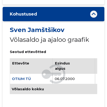
Kohustused
Sven Jamštšikov
Võlasaldo ja ajaloo graafik
Seotud ettevõtted
Ettevõte
Esindus
Esin
algus
lõpp
OTIUM TÜ
06.07.2000
..
Võlasaldo kokku