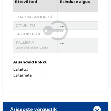
Ettevõtted
Esinduse algus
Es
IDACOM GROUP OÜ
......
......
OTIUM TÜ
......
......
SNOOKER OÜ
......
......
TALLINNA
......
......
VAATERATAS OÜ
Aruandeid kokku
Esitatud
......
Esitamata
......
Äriseoste võrgustik