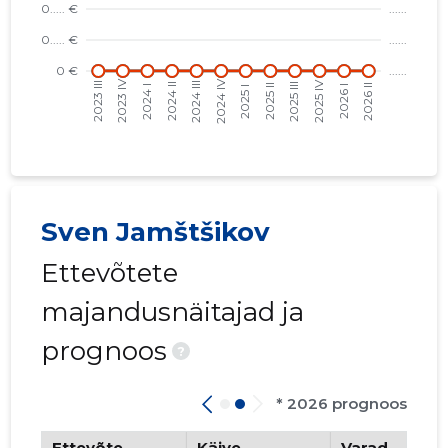
Sven Jamštšikov
Ettevõtete
majandusnäitajad ja
prognoos
?
* 2026 prognoos
Ettevõte
Käive
Varad