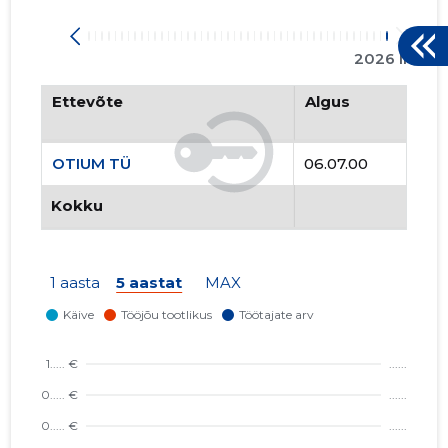
2026 II
Ettevõte
Algus
OTIUM TÜ
06.07.00
Kokku
1 aasta
5 aastat
MAX