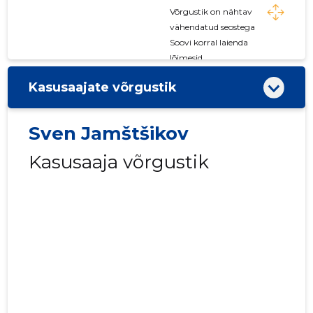
Võrgustik on nähtav
vähendatud seostega
Soovi korral laienda
lõimesid
Kasusaajate võrgustik
Sven Jamštšikov
Kasusaaja võrgustik