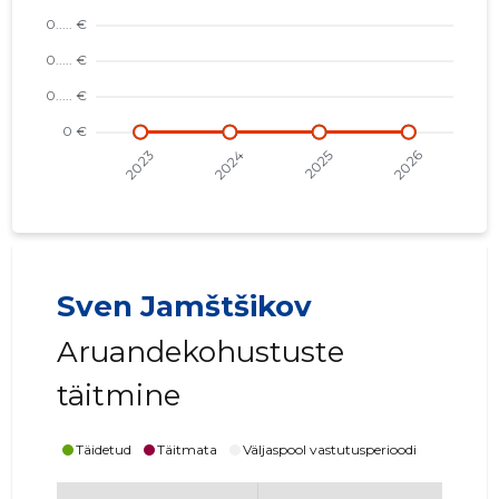
Sven Jamštšikov
Aruandekohustuste
täitmine
Täidetud
Täitmata
Väljaspool vastutusperioodi