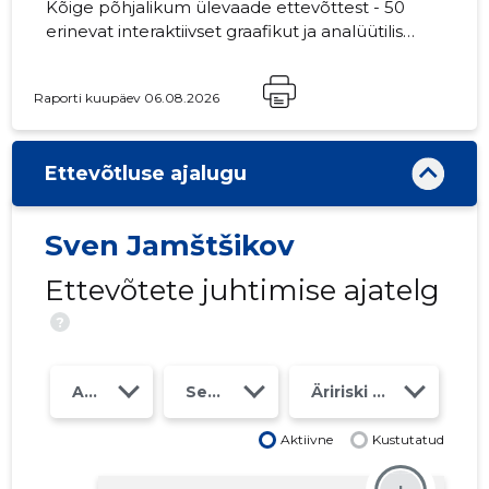
Kõige põhjalikum ülevaade ettevõttest - 50
erinevat interaktiivset graafikut ja analüütilist
mudelit. Hind 49 EUR või kuutasu alates 19
EUR
Raporti kuupäev 06.08.2026
Ettevõtluse ajalugu
Sven Jamštšikov
Ettevõtete juhtimise ajatelg
?
Aasta
Seosed
Äririski klass
Aktiivne
Kustutatud