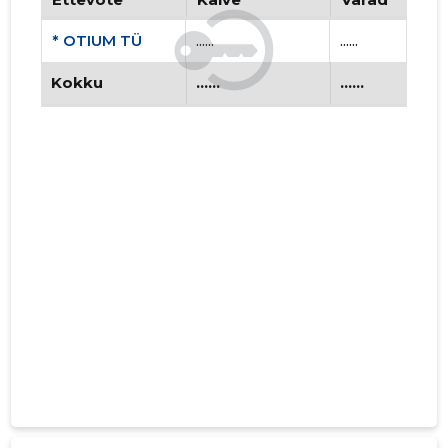
* OTIUM TÜ
......
......
Kokku
......
......