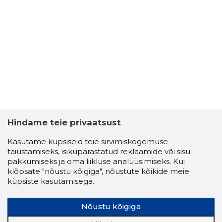
Hindame teie privaatsust
Kasutame küpsiseid teie sirvimiskogemuse
täiustamiseks, isikupärastatud reklaamide või sisu
pakkumiseks ja oma liikluse analüüsimiseks. Kui
klõpsate "nõustu kõigiga", nõustute kõikide meie
küpsiste kasutamisega.
Nõustu kõigiga