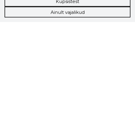
Küpsistest
Ainult vajalikud
Storybook
Chrome laiendus
Storybooki laiendus ütleb Sulle, mis firma
veebilehel Sa parajasti viibid ja kui usaldusväärne
see firma täna on.
LAADI LAIENDUS ALLA