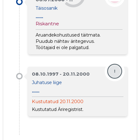
Täisosanik
......
Riskantne
Aruandekohustused täitmata.
Puudub nähtav äritegevus.
Töötajaid ei ole palgatud.
2
!
08.10.1997 - 20.11.2000
Juhatuse liige
......
Kustutatud 20.11.2000
Kustutatud Äriregistrist.