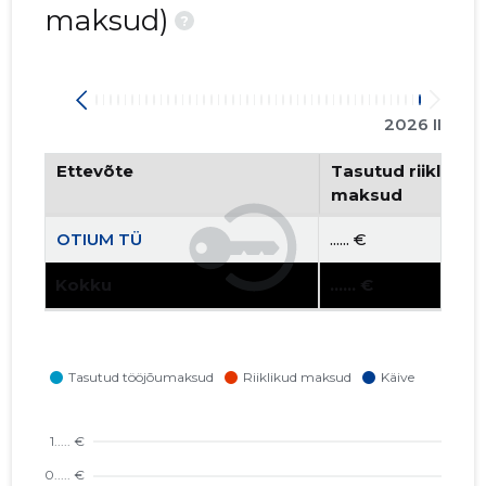
maksud)
?
2026 II
Ettevõte
Tasutud riiklikud 
maksud
OTIUM TÜ
...... €
Kokku
...... €