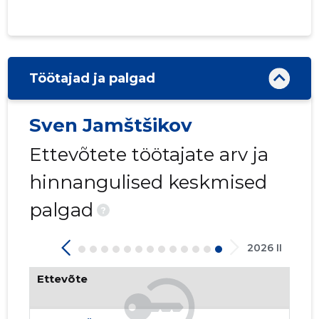
OTIUM T
Riskantn
Töötajad ja palgad
Sven Jamštšikov
Ettevõtete töötajate arv ja
hinnangulised keskmised
palgad
?
2026 II
Ettevõte