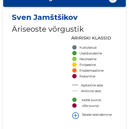
Sven Jamštšikov
Äriseoste võrgustik
ÄRIRISKI KLASSID
Kustutatud
Usaldusväärne
Neutraalne
Piiripealne
Problemaatiline
Riskantne
Ajalooline seos
Aktiivne seos
käibe suurus
võla suurus
Seoste laiendamine