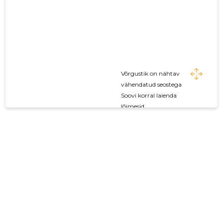
Võrgustik on nähtav
vähendatud seostega
Soovi korral laienda
lõimesid