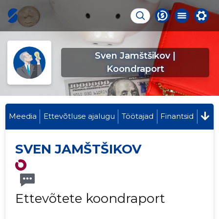
Sven Jamštšikov |
Koondraport
Meedia
Ettevõtluse ajalugu
Töötajad
Finantsid
SVEN JAMŠTŠIKOV
Ettevõtete koondraport