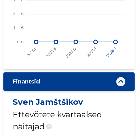
Finantsid
Sven Jamštšikov
Ettevõtete kvartaalsed
näitajad
?