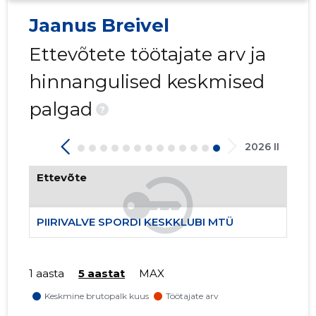
Jaanus Breivel
Ettevõtete töötajate arv ja
hinnangulised keskmised
palgad
?
2026 II
Ettevõte
PIIRIVALVE SPORDI KESKKLUBI MTÜ
1 aasta
5 aastat
MAX