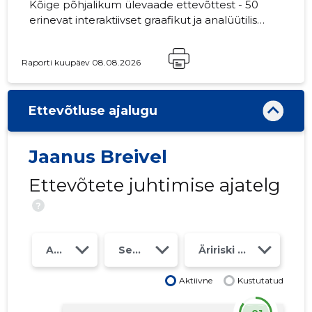
Kõige põhjalikum ülevaade ettevõttest - 50
erinevat interaktiivset graafikut ja analüütilist
mudelit. Hind 49 EUR või kuutasu alates 19
EUR
Raporti kuupäev 08.08.2026
Ettevõtluse ajalugu
Jaanus Breivel
Ettevõtete juhtimise ajatelg
?
Aasta
Seosed
Äririski klass
Aktiivne
Kustutatud