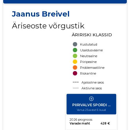
Jaanus Breivel
Äriseoste võrgustik
ÄRIRISKI KLASSID
Kustutatud
Usaldusväärne
Neutraalne
Piiripealne
Problemaatiline
Riskantne
Ajalooline seos
Aktiivne seos
käibe suurus
võla suurus
Seoste laiendamine