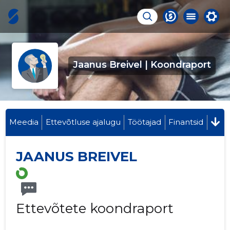
Jaanus Breivel | Koondraport
Meedia
Ettevõtluse ajalugu
Töötajad
Finantsid
JAANUS BREIVEL
Ettevõtete koondraport