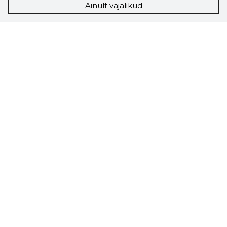
Ainult vajalikud
Storybook
Chrome laiendus
Storybooki laiendus ütleb Sulle, mis firma
veebilehel Sa parajasti viibid ja kui usaldusväärne
see firma täna on.
LAADI LAIENDUS ALLA