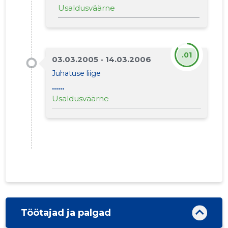
Usaldusväärne
.01
03.03.2005 - 14.03.2006
Juhatuse liige
......
Usaldusväärne
PIIRIVAL
Usaldusv
Töötajad ja palgad