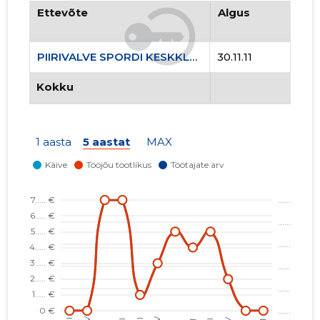
Ettevõte
Algus
PIIRIVALVE SPORDI KESKKLUBI MTÜ
30.11.11
Kokku
1 aasta
5 aastat
MAX