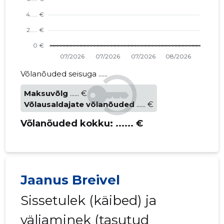
Võlanõuded seisuga ......
Maksuvõlg
...... €
Võlausaldajate võlanõuded
...... €
Võlanõuded kokku:
...... €
Jaanus Breivel
Sissetulek (käibed) ja
väljaminek (tasutud