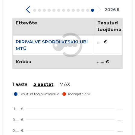
2026 II
Ettevõte
Tasutud
tööjõumaksud
PIIRIVALVE SPORDI KESKKLUBI
...... €
MTÜ
Kokku
...... €
1 aasta
5 aastat
MAX