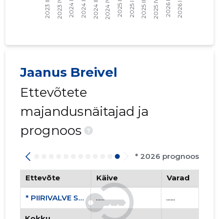
Jaanus Breivel
Ettevõtete
majandusnäitajad ja
prognoos
?
* 2026 prognoos
Ettevõte
Käive
Varad
* PIIRIVALVE SPORDI KESKKLUBI MTÜ
......
......
Kokku
......
......