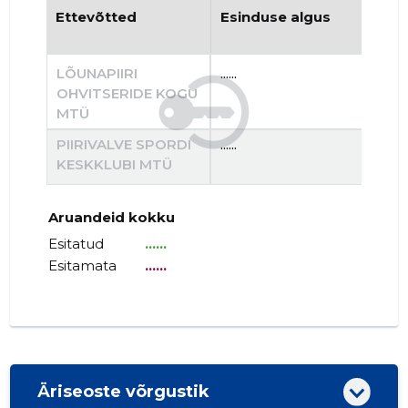
Ettevõtted
Esinduse algus
Es
LÕUNAPIIRI
......
......
OHVITSERIDE KOGU
MTÜ
PIIRIVALVE SPORDI
......
......
KESKKLUBI MTÜ
Aruandeid kokku
Esitatud
......
Esitamata
......
Äriseoste võrgustik