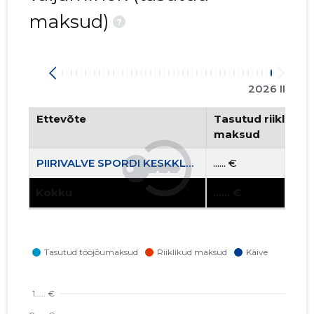
maksud)
?
2026 II
Ettevõte
Tasutud riiklikud 
maksud
PIIRIVALVE SPORDI KESKKLUBI MTÜ
...... €
Kokku
...... €