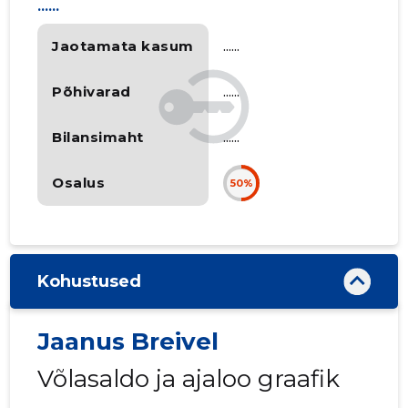
......
Jaotamata kasum
......
Põhivarad
......
Bilansimaht
......
Osalus
50%
Kohustused
Jaanus Breivel
Võlasaldo ja ajaloo graafik