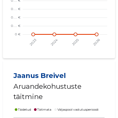
Jaanus Breivel
Aruandekohustuste
täitmine
Täidetud
Täitmata
Väljaspool vastutusperioodi