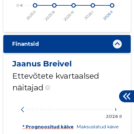
Finantsid
Jaanus Breivel
Ettevõtete kvartaalsed
näitajad
?
2026 II
* Prognoositud käive
Maksustatud käive