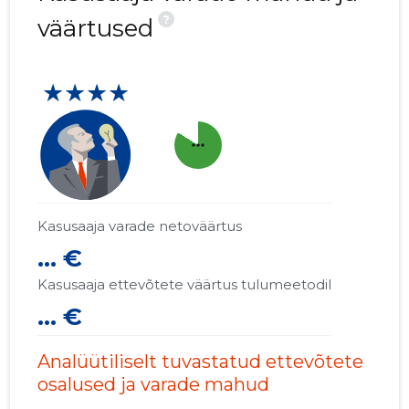
?
väärtused
★★★★
more_horiz
Kasusaaja varade netoväärtus
... €
Kasusaaja ettevõtete väärtus tulumeetodil
... €
Analüütiliselt tuvastatud ettevõtete
osalused ja varade mahud