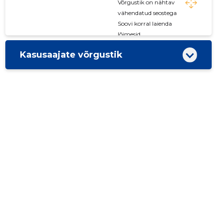
Võrgustik on nähtav
vähendatud seostega
Soovi korral laienda
lõimesid
Kasusaajate võrgustik