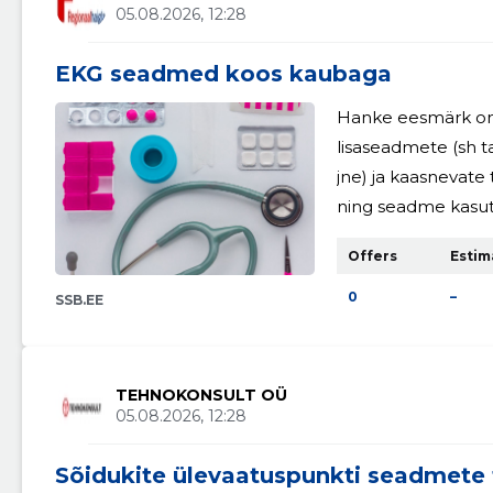
05.08.2026, 12:28
EKG seadmed koos kaubaga
Hanke eesmärk on
lisaseadmete (sh ta
jne) ja kaasnevate
ning seadme kasut
Offers
Estim
0
–
SSB.EE
TEHNOKONSULT OÜ
05.08.2026, 12:28
Sõidukite ülevaatuspunkti seadmete t