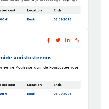
ldus on esitatud Lisas 1.
ated cost
Location
Ends
000 €
Eesti
02.09.2026
mide koristusteenus
aabneeme Kooli siseruumide koristusteenuse
ated cost
Location
Ends
00 €
Eesti
03.09.2026