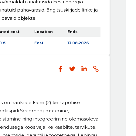
is võimaldab analüüsida Eesti Energia
natuid pahavarasid, õngitsuskirjade linke ja
ldavaid objekte.
ated cost
Location
Ends
0 €
Eesti
13.08.2026
 on hankijale kahe (2) kettapõhise
edaspidi Seadmed) müümine,
distamine ning integreerimine olemasoleva
ndusega koos vajalike kaablite, tarvikute,
itsentside, garantii ja tootetoega. Lepingu