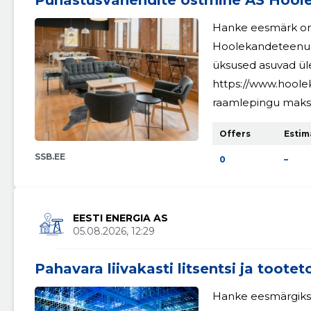
Puhastusvahendite ostmine AS Hool
t
t
Hanke eesmärk on 
Hoolekandeteenus
üksused asuvad üle
https://www.hool
raamlepingu maks
eurot km-ta.
Offers
Estim
SSB.EE
0
–
EESTI ENERGIA AS
05.08.2026, 12:29
Pahavara liivakasti litsentsi ja toote
Hanke eesmärgiks o