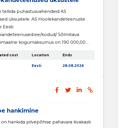
ekandeteenused üksustele
tellida puhastusvahendeid AS
ed üksustele. AS Hoolekandeteenuste
 Eesti:
ekandeteenused.ee/kodud/ Sõlmitava
imaalne kogumaksumus on 190 000,00
ated cost
Location
Ends
Eesti
28.08.2026
toe hankimine
n hankida pilvepõhise pahavara liivakasti