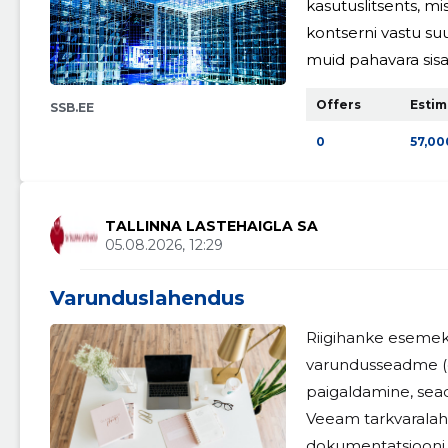
kasutuslitsents, m
kontserni vastu suu
muid pahavara sisa
Offers
Estim
SSB.EE
0
57,00
TALLINNA LASTEHAIGLA SA
05.08.2026, 12:29
Varunduslahendus
Riigihanke esemeks
varundusseadme (
paigaldamine, sea
Veeam tarkvaralahe
dokumentatsiooni, l