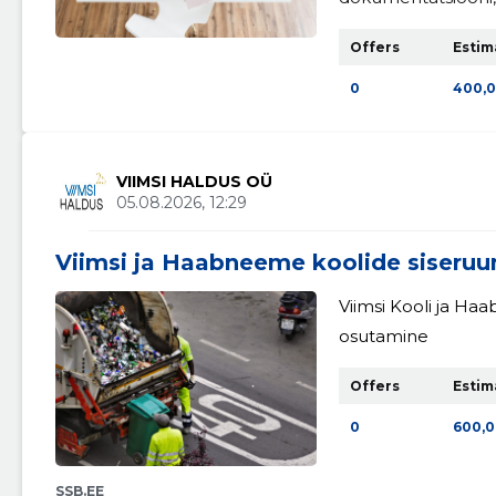
eseme täpsem kirje
Offers
Estim
0
400,
VIIMSI HALDUS OÜ
05.08.2026, 12:29
Viimsi ja Haabneeme koolide siseruu
Viimsi Kooli ja H
osutamine
Offers
Estim
0
600,0
SSB.EE