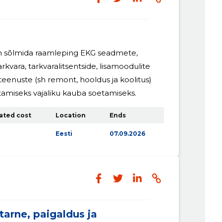
 sõlmida raamleping EKG seadmete,
rkvara, tarkvaralitsentside, lisamoodulite
 teenuste (sh remont, hooldus ja koolitus)
amiseks vajaliku kauba soetamiseks.
ated cost
Location
Ends
Eesti
07.09.2026
arne, paigaldus ja