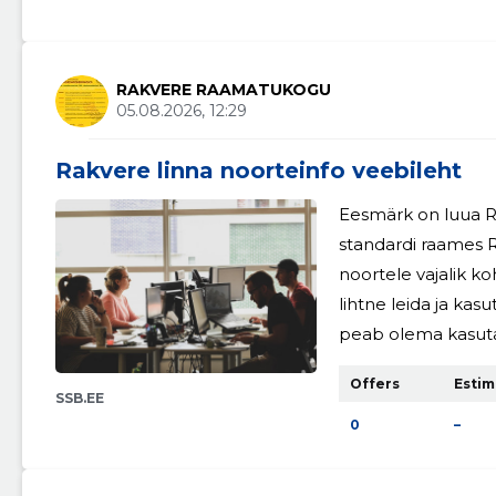
RAKVERE RAAMATUKOGU
05.08.2026, 12:29
Rakvere linna noorteinfo veebileht
Eesmärk on luua Ra
standardi raames 
noortele vajalik k
lihtne leida ja kasu
peab olema kasutaj
võimaldama erinev
Offers
Estim
seotud sisu. Veeb
SSB.EE
leida neile vajalikku
0
–
mugavalt.Rakvere l
standard on väljat