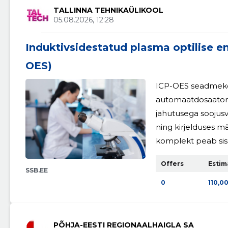
noortevaldkonna t
TALLINNA TEHNIKAÜLIKOOL
05.08.2026, 12:28
Haridus- ja Teadus
Euroopa Sotsiaalfo
Induktivsidestatud plasma optilise e
OES)
ICP-OES seadmek
automaatdosaatoris
jahutusega soojusvah
ning kirjelduses mä
komplekt peab sisa
esialgseks käivitam
Offers
Estim
peab teostama sea
SSB.EE
väljaõppe ning o
0
110,0
pädevusega teosta
PÕHJA-EESTI REGIONAALHAIGLA SA