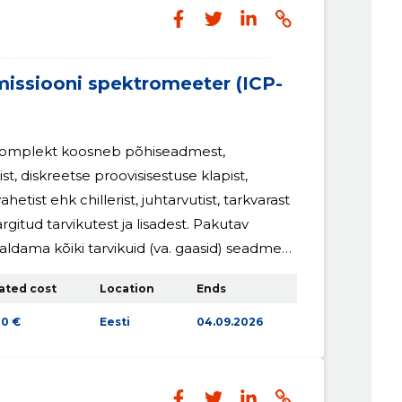
eenused“ raames, mida kaasrahastab
ministeerium, Haridus- ja Noorteamet ja
nd.
missiooni spektromeeter (ICP-
omplekt koosneb põhiseadmest,
t, diskreetse proovisisestuse klapist,
etist ehk chillerist, juhtarvutist, tarkvarast
rgitud tarvikutest ja lisadest. Pakutav
ldama kõiki tarvikuid (va. gaasid) seadme
iseks ning töökorrasoleku kontrolliks. Täitja
ated cost
Location
Ends
dme paigalduse, viima läbi kasutajate
mama kohapealselt hooldusüksust
00 €
Eesti
04.09.2026
da pakutava seadme hooldust ja remonti.