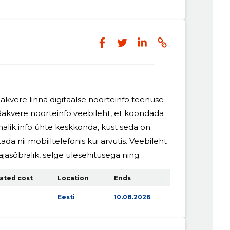
kvere linna digitaalse noorteinfo teenuse
Rakvere noorteinfo veebileht, et koondada
ohalik info ühte keskkonda, kust seda on
tada nii mobiiltelefonis kui arvutis. Veebileht
asõbralik, selge ülesehitusega ning
atel asutustel hallata enda valdkonnaga
ated cost
Location
Ends
ilehe peamine eesmärk on aidata noortel
 infot võimalikult kiiresti ja
Eesti
10.08.2026
inna digitaalse noorteinfo teenuse
öötatud koolitusprogrammi: „Kvaliteetsed