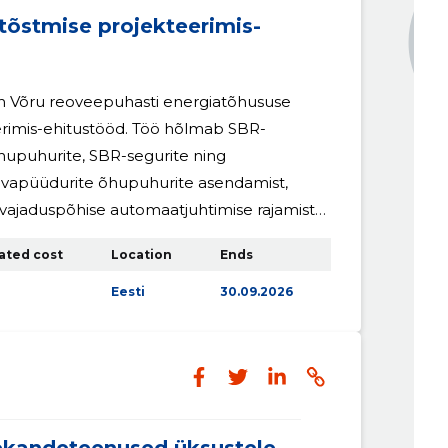
tõstmise projekteerimis-
 Võru reoveepuhasti energiatõhususe
erimis-ehitustööd. Töö hõlmab SBR-
hupuhurite, SBR-segurite ning
iivapüüdurite õhupuhurite asendamist,
 vajaduspõhise automaatjuhtimise rajamist
eireplaani rakendamist.Töövõtja ülesanne on
ated cost
Location
Ends
rojekteerimine, seadmete tarnimine ja
tri- ja automaatikatööd,
Eesti
30.09.2026
katsetamine, käivitamine, proovikäit,
oostamine ja Tellija töötajate koolitamine.