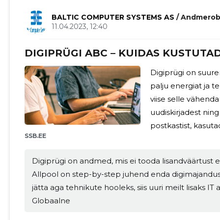
lihtsamaks. Tööta
BALTIC COMPUTER SYSTEMS AS
/ Andmerob
11.04.2023, 12:40
DIGIPRÜGI ABC – KUIDAS KUSTUTAD
Digiprügi on suure
palju energiat ja 
viise selle vähend
uudiskirjadest nin
postkastist, kasuta
SSB.EE
sorteerimist suuruse järgi. Lisaks uudiskirj
saab vähendada di
Digiprügi on andmed, mis ei tooda lisandväärtust ei 
kustutamisega. Sel
Allpool on step-by-step juhend enda digimajanduse korrastamise
nutitelefoni ja te
jätta aga tehnikute hooleks, siis uuri meilt lisaks IT
ebavajalikud dokum
Globaalne
Seeläbi vabastatak