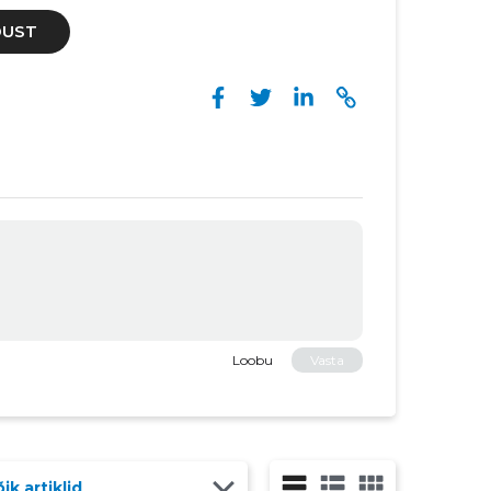
DUST
Loobu
Vasta
ik artiklid