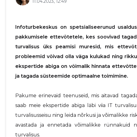
11.04.2023, 12:49
Infoturbekeskus on spetsialiseerunud usaldus
pakkumisele ettevõtetele, kes soovivad tagad
turvalisus üks peamisi muresid, mis ettevõ
probleemid võivad olla väga kulukad ning rikk
ekspertide abiga on võimalik hinnata ettevõtte 
ja tagada süsteemide optimaalne toimimine.
Pakume erinevaid teenuseid, mis aitavad tagada
saab meie ekspertide abiga läbi viia IT turvalis
turvalisusseisu ning leida nõrkusi ja võimalikke ri
avastada ja ennetada võimalikke rünnakuid n
turvalisus.