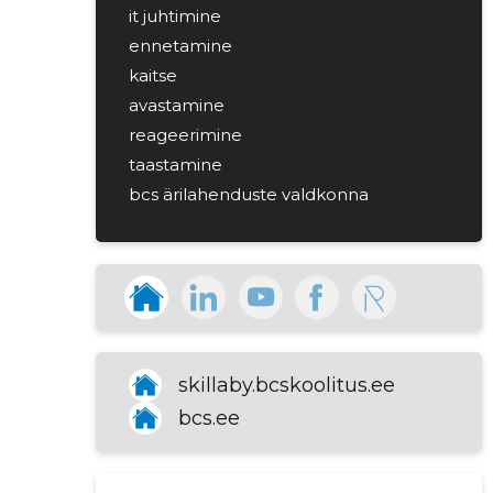
it juhtimine
ennetamine
kaitse
avastamine
reageerimine
taastamine
bcs ärilahenduste valdkonna
tooted ja teenused keskenduvad
äriprotsesside arendusele
kasutades kaasaegseid it lahendusi.
arvutite hulgimüük
skillaby.bcskoolitus.ee
bcs.ee