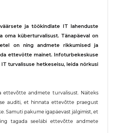
väärsete ja töökindlate IT lahenduste
a oma küberturvalisust. Tänapäeval on
tetel on ning andmete rikkumised ja
uda ettevõtte mainet. Infoturbekeskuse
IT turvalisuse hetkeseisu, leida nõrkusi
 ettevõtte andmete turvalisust. Näiteks
use auditi, et hinnata ettevõtte praegust
ske. Samuti pakume igapäevast jälgimist, et
ing tagada seeläbi ettevõtte andmete