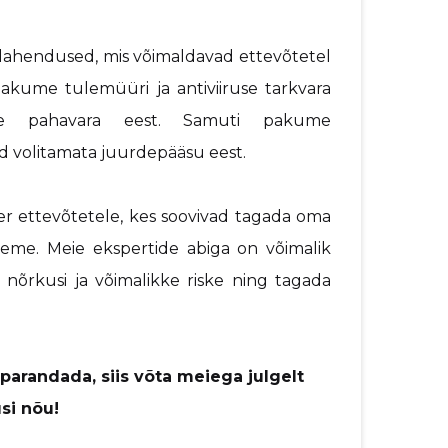
alahendused, mis võimaldavad ettevõtetel
pakume tulemüüri ja antiviiruse tarkvara
eme pahavara eest. Samuti pakume
id volitamata juurdepääsu eest.
r ettevõtetele, kes soovivad tagada oma
leeme. Meie ekspertide abiga on võimalik
a nõrkusi ja võimalikke riske ning tagada
parandada, siis võta meiega julgelt
si nõu!