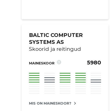
BALTIC COMPUTER
SYSTEMS AS
Skoorid ja reitingud
5980
?
MAINESKOOR
Saaja e-mail
Saaja e-mail
Saaja e-mail
Saaja e-mail
Saaja e-mail
Sinu kommen
Sinu kommen
MIS ON MAINESKOOR?
Sinu kommen
Sinu kommen
Sinu kommen