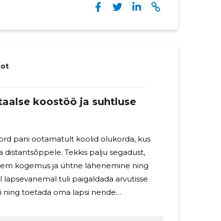
ot
taalse koostöö ja suhtluse
kord pani ootamatult koolid olukorda, kus
nna distantsõppele. Tekkis palju segadust,
sem kogemus ja ühtne lähenemine ning
 lapsevanemal tuli paigaldada arvutisse
 ning toetada oma lapsi nende
n väljatöötanud üldhariduskoolidele
ti Office 365 platvormil kvaliteetsete