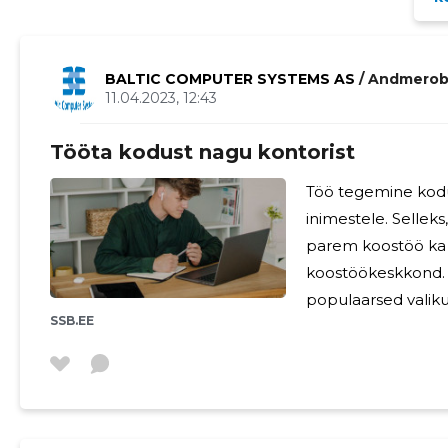
BALTIC COMPUTER SYSTEMS AS
/ Andmerob
11.04.2023, 12:43
Tööta kodust nagu kontorist
Töö tegemine kod
inimestele. Selleks
parem koostöö ka k
koostöökeskkond. 
populaarsed valikud
SSB.EE
Remote Desktop C
veebikoolitusi, et
korraldada ning tag
kaugtöö võib tundu
leidmine ja koolitu