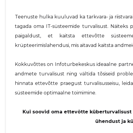
Teenuste hulka kuuluvad ka tarkvara- ja riistvar
tagada oma IT-süsteemide turvalisust. Näiteks 
paigaldust, et kaitsta ettevõtte süste
krüpteerimislahendusi, mis aitavad kaitsta andme
Kokkuvõttes on Infoturbekeskus ideaalne partne
andmete turvalisust ning vältida tõsiseid prob
hinnata ettevõtte praegust turvalisusseisu, leid
süsteemide optimaalne toimimine.
Kui soovid oma ettevõtte küberturvalisust 
ühendust ja kü