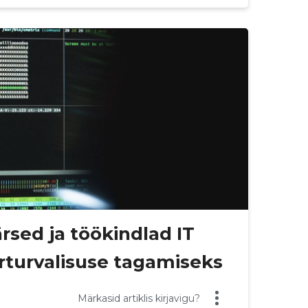
rsed ja töökindlad IT
turvalisuse tagamiseks
Märkasid artiklis kirjavigu?