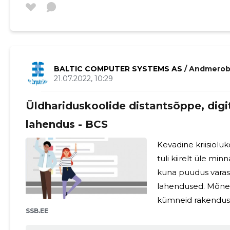
BALTIC COMPUTER SYSTEMS AS
/ Andmerob
21.07.2022, 10:29
Üldhariduskoolide distantsõppe, digi
lahendus - BCS
Kevadine kriisiolu
tuli kiirelt üle mi
kuna puudus vara
lahendused. Mõnel
kümneid rakendusi
SSB.EE
kasutamisel.BCS o
lahenduse Microsof