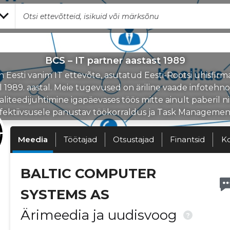
BCS – IT partner aastast 1989
 Eesti vanim IT ettevõte, asutatud Eesti-Rootsi ühisfirm
l 1989. aastal. Meie tugevused on äriline vaade infotehno
aliteedijuhtimine igapäevases töös mitte ainult paberil n
fektiivsusele panustav töökorraldus ja Task Managemen
Meedia
Töötajad
Otsustajad
Finantsid
K
BALTIC COMPUTER
SYSTEMS AS
Ärimeedia ja uudisvoog
?