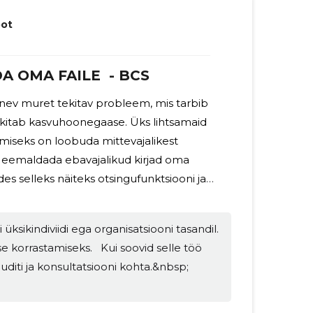
mine
ot
A OMA FAILE - BCS
nev muret tekitav probleem, mis tarbib
tekitab kasvuhoonegaase. Üks lihtsamaid
amiseks on loobuda mittevajalikest
g eemaldada ebavajalikud kirjad oma
des selleks näiteks otsingufunktsiooni ja
ade kustutamisele
giprügi hulka ka oma vanade failide
üksikindiviidi ega organisatsiooni tasandil.
leks tasub üle vaadata oma arvuti,
ks. Kui soovid selle töö
iste seadmete kaustad ning kustutada
 auditi ja konsultatsiooni kohta.&nbsp;
endid, pildid ja muu sarnane materjal.
se väärtuslikku