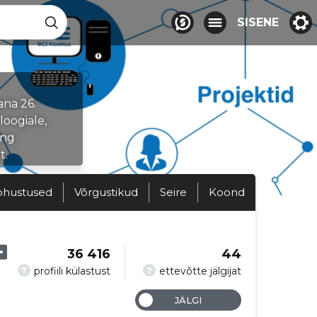
SISENE
ana 26.
loogiale,
ing
t.
ohustused
Võrgustikud
Seire
Koond
36 416
44
?
?
profiili külastust
ettevõtte jälgijat
JÄLGI