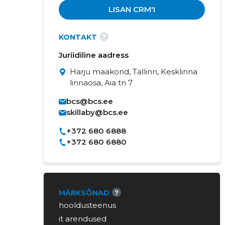
LISAN CRM'I
?
KONTAKT
Juriidiline aadress
Harju maakond, Tallinn, Kesklinna
linnaosa, Aia tn 7
bcs@bcs.ee
skillaby@bcs.ee
+372 680 6888
+372 680 6880
MÄRKSÕNAD
?
hooldusteenus
it arendused