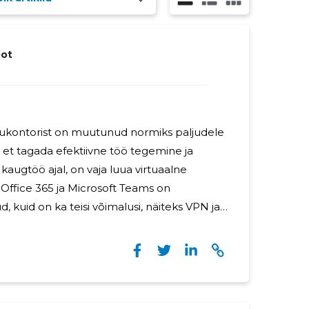
ot
ukontorist on muutunud normiks paljudele
, et tagada efektiivne töö tegemine ja
augtöö ajal, on vaja luua virtuaalne
Office 365 ja Microsoft Teams on
, kuid on ka teisi võimalusi, näiteks VPN ja
onnection. BCS pakub konsultatsioone ja
 aidata ettevõtetel tõhusamalt kaugtööd
ada töötajatele parimad tingimused. Kuigi
da alguses keeruline, siis sobiva lahenduse
ste läbimine muudab selle oluliselt