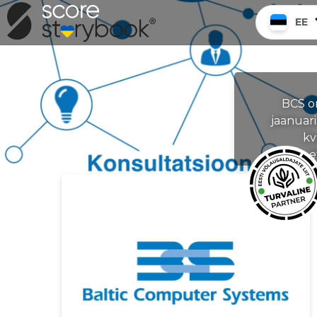
EE
BCS on
jaanuari
kv
e