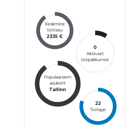
Keskmine
töötasu
2335 €
0
Aktiivset
tööpakkumist
Populaarseim
asukoht
Tallinn
22
Töötajat