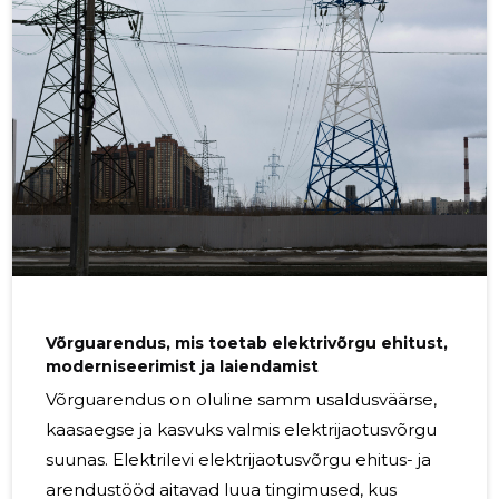
praktiliselt ja põhjalikult. Regulaarne kontroll
aitab märgata varajasi kulumismärke, võimalikke
nõrku kohti ning olukordi, mis võivad aja jooksul
viia suuremate rikete või
Võrguarendus, mis toetab elektrivõrgu ehitust,
moderniseerimist ja laiendamist
Võrguarendus on oluline samm usaldusväärse,
kaasaegse ja kasvuks valmis elektrijaotusvõrgu
suunas. Elektrilevi elektrijaotusvõrgu ehitus- ja
arendustööd aitavad luua tingimused, kus