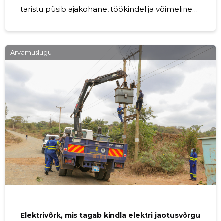
taristu püsib ajakohane, töökindel ja võimeline
toetama nii olemasolevaid kui ka tulevasi
energiavajadusi. Kui eesmärk on võrgu
laiendamine , olemasolevate lahenduste
Arvamuslugu
moderniseerimine või uute ühenduste
loomiseks vajalik ehitus , on läbimõeldud
võrguarendus hädavajalik. Hästi planeeritud
arendustööd tagavad, et elektrivarustus liigub
koos piirkonna arenguga ning
taristulahendused vastavad tänapäevastele
Elektrivõrk, mis tagab kindla elektri jaotusvõrgu