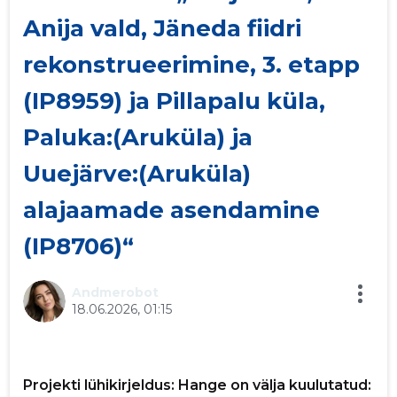
Anija vald, Jäneda fiidri
p
rekonstrueerimine, 3. etapp
(IP8959) ja Pillapalu küla,
Paluka:(Aruküla) ja
Uuejärve:(Aruküla)
alajaamade asendamine
(IP8706)“
Andmerobot
18.06.2026, 01:15
Projekti lühikirjeldus: Hange on välja kuulutatud: