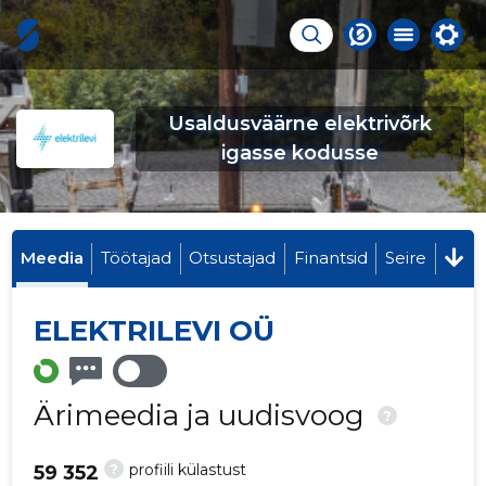
Usaldusväärne elektrivõrk
igasse kodusse
Meedia
Töötajad
Otsustajad
Finantsid
Seire
ELEKTRILEVI OÜ
Ärimeedia ja uudisvoog
?
?
profiili külastust
59 352