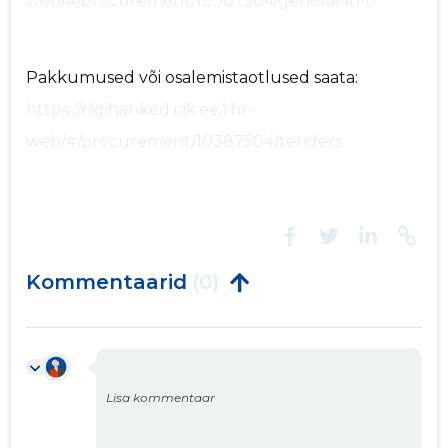
web/#/procurement/10387504/general-info
Pakkumused või osalemistaotlused saata:
https://riigihanked.riik.ee/rhr-
web/#/procurement/10387504/tenders
Kommentaarid
(0)