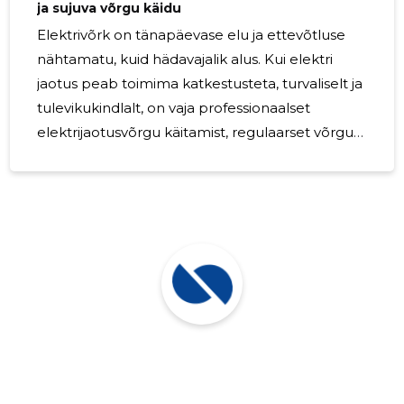
ja sujuva võrgu käidu
Elektrivõrk on tänapäevase elu ja ettevõtluse
nähtamatu, kuid hädavajalik alus. Kui elektri
jaotus peab toimima katkestusteta, turvaliselt ja
tulevikukindlalt, on vaja professionaalset
elektrijaotusvõrgu käitamist, regulaarset võrgu
hooldust ja läbimõeldud võrgu arendust. Eestis
pakub Elektrilevi lahendusi, mis toetavad elektri
edastamist lõppkasutajateni ning aitavad
tagada, et kodud, ettevõtted ja avaliku sektori
objektid saaksid vajaliku energiaga
usaldusväärselt varustatud. Hästi hallatud
elektrijaotusvõrk ei tähenda ainult elektri
olemasolu, vaid ka stabiilsust, ohutust ja
valmisolekut