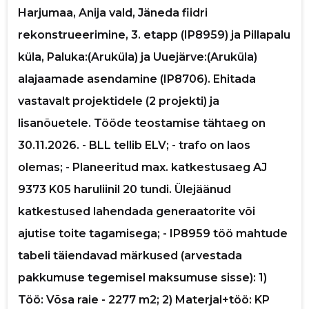
Saaja e-mail
Harjumaa, Anija vald, Jäneda fiidri
rekonstrueerimine, 3. etapp (IP8959) ja Pillapalu
Sinu nimi
küla, Paluka:(Aruküla) ja Uuejärve:(Aruküla)
alajaamade asendamine (IP8706). Ehitada
Sinu kommentaar
vastavalt projektidele (2 projekti) ja
lisanõuetele. Tööde teostamise tähtaeg on
30.11.2026. - BLL tellib ELV; - trafo on laos
olemas; - Planeeritud max. katkestusaeg AJ
9373 K05 haruliinil 20 tundi. Ülejäänud
katkestused lahendada generaatorite või
ajutise toite tagamisega; - IP8959 töö mahtude
tabeli täiendavad märkused (arvestada
pakkumuse tegemisel maksumuse sisse): 1)
Töö: Võsa raie - 2277 m2; 2) Materjal+töö: KP