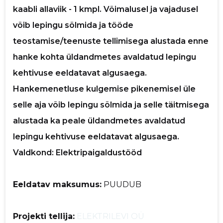
kaabli allaviik - 1 kmpl. Võimalusel ja vajadusel
võib lepingu sõlmida ja tööde
teostamise/teenuste tellimisega alustada enne
hanke kohta üldandmetes avaldatud lepingu
kehtivuse eeldatavat algusaega.
Hankemenetluse kulgemise pikenemisel üle
selle aja võib lepingu sõlmida ja selle täitmisega
alustada ka peale üldandmetes avaldatud
lepingu kehtivuse eeldatavat algusaega.
Valdkond: Elektripaigaldustööd
Eeldatav maksumus:
PUUDUB
Projekti tellija:
ELEKTRILEVI OÜ