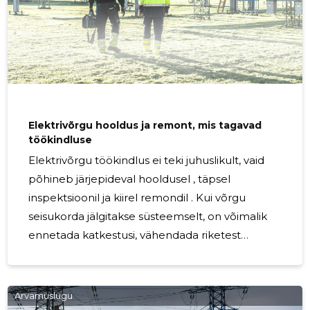
ennetada
Elektrivõrgu hooldus ja remont, mis tagavad
töökindluse
Elektrivõrgu töökindlus ei teki juhuslikult, vaid
põhineb järjepideval hooldusel , täpsel
inspektsioonil ja kiirel remondil . Kui võrgu
seisukorda jälgitakse süsteemselt, on võimalik
ennetada katkestusi, vähendada riketest
tulenevaid riske ning hoida elektrijaotusvõrk
töökindlana igapäevases kasutuses. Elektrilevi
võrgu ülevaatused ja hooldustööd on loodud
Arvamuslugu
selleks, et elektrivõrgu seisundit hinnata