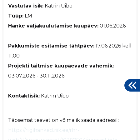
Vastutav isik:
Katrin Uibo
Tüüp:
LM
Hanke väljakuulutamise kuupäev:
01.06.2026
Pakkumiste esitamise tähtpäev:
17.06.2026 kell
11.00
Projekti täitmise kuupäevade vahemik:
03.07.2026 - 30.11.2026
Kontaktisik:
Katrin Uibo
Täpsemat teavet on võimalik saada aadressil:
https://riigihanked.riik.ee/rhr-