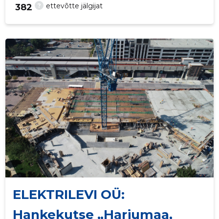
?
ettevõtte jälgijat
382
643
ELEKTRILEVI OÜ:
Hankekutse „Harjumaa,