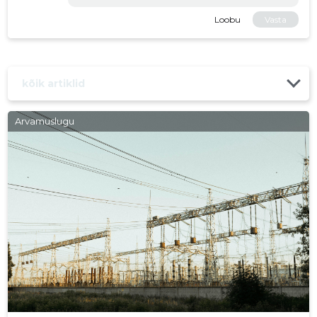
Loobu
Vasta
kõik artiklid
Arvamuslugu