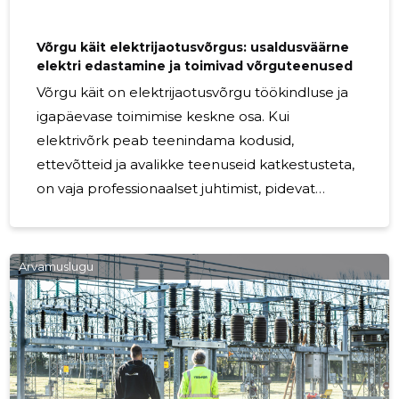
Võrgu käit elektrijaotusvõrgus: usaldusväärne
elektri edastamine ja toimivad võrguteenused
Võrgu käit on elektrijaotusvõrgu töökindluse ja
igapäevase toimimise keskne osa. Kui
elektrivõrk peab teenindama kodusid,
ettevõtteid ja avalikke teenuseid katkestusteta,
on vaja professionaalset juhtimist, pidevat
jälgimist ning kiiret reageerimist. Just seda
pakub Elektrilevi elektrijaotusvõrgu käit Eestis.
Hästi korraldatud võrgu käit tähendab, et elektri
Arvamuslugu
edastamine toimub turvaliselt, stabiilselt ja
tõhusalt. See loob kindluse nii lõppkasutajale
kui ka võrguteenuste osutajatele, sest toimiv
võrk on kogu elektrivarustuse alus.
Elektrijaotusvõrgu igapäevane käitamine aitab