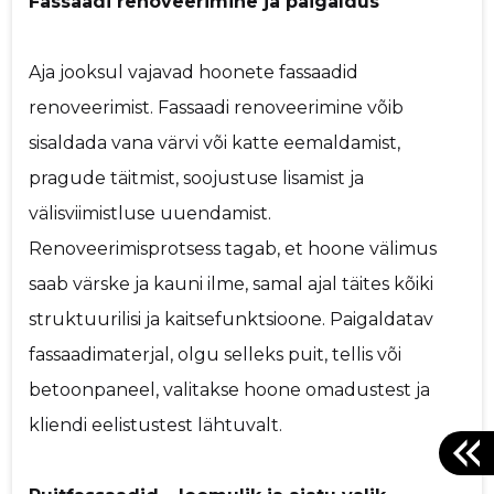
Fassaadi renoveerimine ja paigaldus
Aja jooksul vajavad hoonete fassaadid
renoveerimist. Fassaadi renoveerimine võib
sisaldada vana värvi või katte eemaldamist,
pragude täitmist, soojustuse lisamist ja
välisviimistluse uuendamist.
Renoveerimisprotsess tagab, et hoone välimus
saab värske ja kauni ilme, samal ajal täites kõiki
struktuurilisi ja kaitsefunktsioone. Paigaldatav
fassaadimaterjal, olgu selleks puit, tellis või
betoonpaneel, valitakse hoone omadustest ja
kliendi eelistustest lähtuvalt.