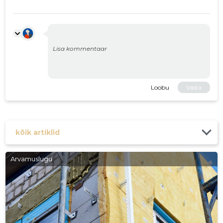
Loobu
Vasta
kõik artiklid
Arvamuslugu