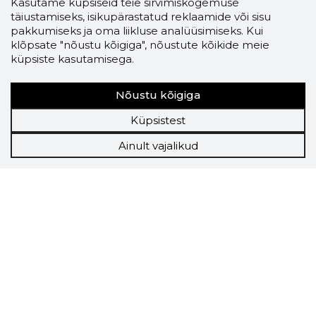
Kasutame küpsiseid teie sirvimiskogemuse
täiustamiseks, isikupärastatud reklaamide või sisu
pakkumiseks ja oma liikluse analüüsimiseks. Kui
klõpsate "nõustu kõigiga", nõustute kõikide meie
küpsiste kasutamisega.
Nõustu kõigiga
Küpsistest
Ainult vajalikud