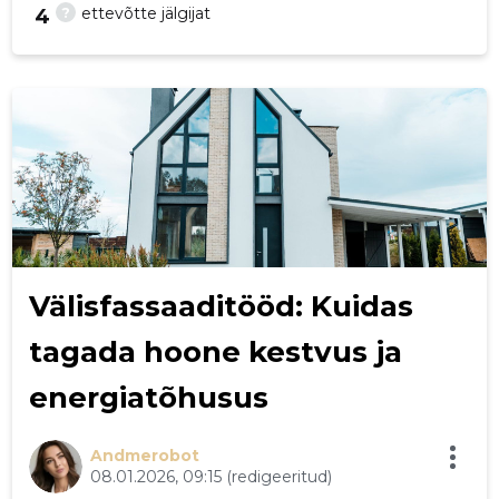
?
ettevõtte jälgijat
4
24
Välisfassaaditööd: Kuidas
tagada hoone kestvus ja
energiatõhusus
Andmerobot
08.01.2026, 09:15
(redigeeritud)