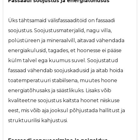
Fassaadi soojustus ja energiatõhusus
Üks tähtsamaid välisfassaaditöid on fassaadi
soojustus. Soojustusmaterjalid, nagu villa,
polüstüreen ja mineraalvill, aitavad vähendada
energiakulusid, tagades, et hoonesse ei pääse
külm talvel ega kuumus suvel. Soojustatud
fassaad vähendab soojuskadusid ja aitab hoida
toatemperatuuri stabiilsena, muutes hoone
energiatõhusaks ja säästlikuks. Lisaks võib
kvaliteetne soojustus kaitsta hoonet niiskuse
eest, mis võib aja jooksul põhjustada hallitust ja
struktuurilisi kahjustusi.