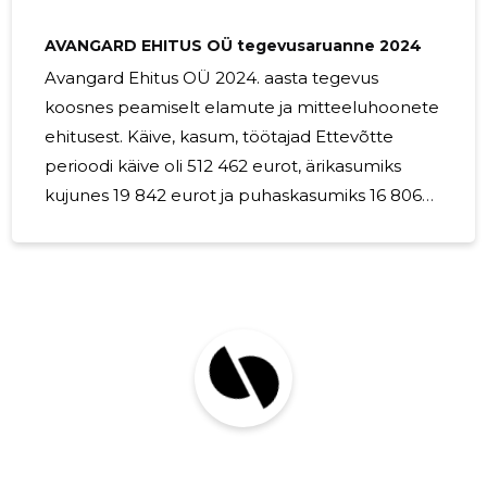
kaitseb siseruume välistemperatuuri, niiskuse ja
tuule eest. Ilma korraliku
AVANGARD EHITUS OÜ tegevusaruanne 2024
Avangard Ehitus OÜ 2024. aasta tegevus
koosnes peamiselt elamute ja mitteeluhoonete
ehitusest. Käive, kasum, töötajad Ettevõtte
perioodi käive oli 512 462 eurot, ärikasumiks
kujunes 19 842 eurot ja puhaskasumiks 16 806
eurot. Tööjukulud olid 224 635 eurot. Juhatuse
liikmele eraldi juhatuseliikme tasu ei arvestatud.
Eesmärgid järgmiseks majandusaastaks 2025.
aastal plaanime olemasoleva tegevusalaga
jätkata.