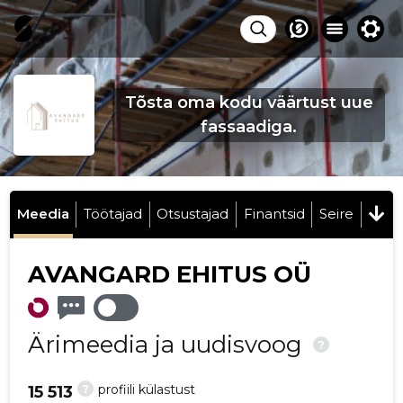
Tõsta oma kodu väärtust uue
fassaadiga.
Meedia
Töötajad
Otsustajad
Finantsid
Seire
AVANGARD EHITUS OÜ
Ärimeedia ja uudisvoog
?
?
profiili külastust
15 513