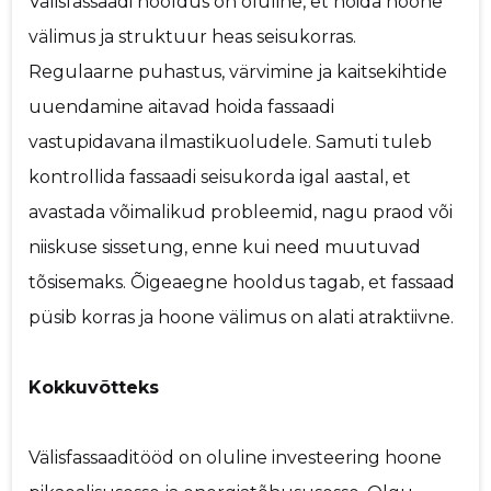
Välisfassaadi hooldus on oluline, et hoida hoone
välimus ja struktuur heas seisukorras.
Regulaarne puhastus, värvimine ja kaitsekihtide
uuendamine aitavad hoida fassaadi
vastupidavana ilmastikuoludele. Samuti tuleb
kontrollida fassaadi seisukorda igal aastal, et
avastada võimalikud probleemid, nagu praod või
niiskuse sissetung, enne kui need muutuvad
tõsisemaks. Õigeaegne hooldus tagab, et fassaad
püsib korras ja hoone välimus on alati atraktiivne.
Kokkuvõtteks
Välisfassaaditööd on oluline investeering hoone