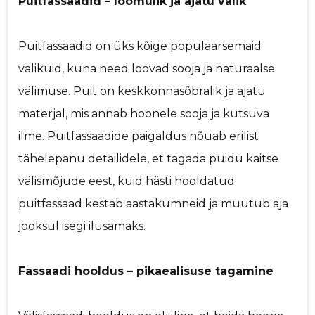
Puitfassaadid – loomulik ja ajatu valik
Puitfassaadid on üks kõige populaarsemaid
valikuid, kuna need loovad sooja ja naturaalse
välimuse. Puit on keskkonnasõbralik ja ajatu
materjal, mis annab hoonele sooja ja kutsuva
ilme. Puitfassaadide paigaldus nõuab erilist
tähelepanu detailidele, et tagada puidu kaitse
välismõjude eest, kuid hästi hooldatud
puitfassaad kestab aastakümneid ja muutub aja
jooksul isegi ilusamaks.
Fassaadi hooldus – pikaealisuse tagamine