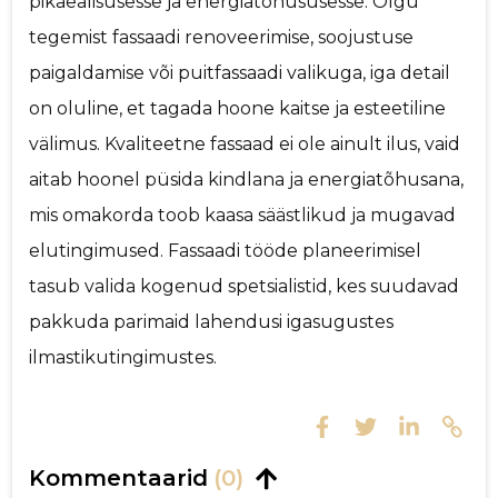
pikaealisusesse ja energiatõhususesse. Olgu
tegemist fassaadi renoveerimise, soojustuse
paigaldamise või puitfassaadi valikuga, iga detail
on oluline, et tagada hoone kaitse ja esteetiline
välimus. Kvaliteetne fassaad ei ole ainult ilus, vaid
aitab hoonel püsida kindlana ja energiatõhusana,
mis omakorda toob kaasa säästlikud ja mugavad
elutingimused. Fassaadi tööde planeerimisel
tasub valida kogenud spetsialistid, kes suudavad
pakkuda parimaid lahendusi igasugustes
ilmastikutingimustes.
Kommentaarid
(0)