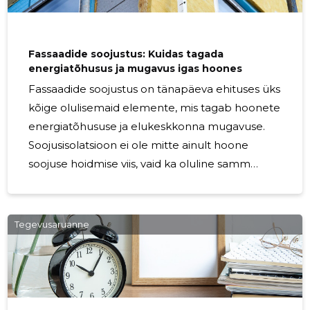
Fassaadide soojustus: Kuidas tagada
energiatõhusus ja mugavus igas hoones
Fassaadide soojustus on tänapäeva ehituses üks
kõige olulisemaid elemente, mis tagab hoonete
energiatõhususe ja elukeskkonna mugavuse.
Soojusisolatsioon ei ole mitte ainult hoone
soojuse hoidmise viis, vaid ka oluline samm
keskkonnamõjude vähendamiseks ja energia
säästmiseks. Õige fassaadi soojustuslahendus
aitab hoida siseruumide temperatuuri
Tegevusaruanne
stabiilsena, vähendada küttekulusid ja
parandada elutingimusi. Miks on fassaadi
soojustus oluline? Fassaadi soojustus on oluline,
sest hoone fassaad on esimene takistus, mis