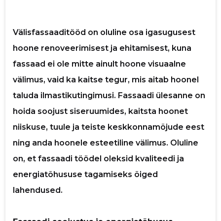
Välisfassaaditööd on oluline osa igasugusest
hoone renoveerimisest ja ehitamisest, kuna
Saaja e-mail
fassaad ei ole mitte ainult hoone visuaalne
välimus, vaid ka kaitse tegur, mis aitab hoonel
Sinu nimi
taluda ilmastikutingimusi. Fassaadi ülesanne on
hoida soojust siseruumides, kaitsta hoonet
Sinu kommentaar
niiskuse, tuule ja teiste keskkonnamõjude eest
ning anda hoonele esteetiline välimus. Oluline
on, et fassaadi töödel oleksid kvaliteedi ja
energiatõhususe tagamiseks õiged
lahendused.