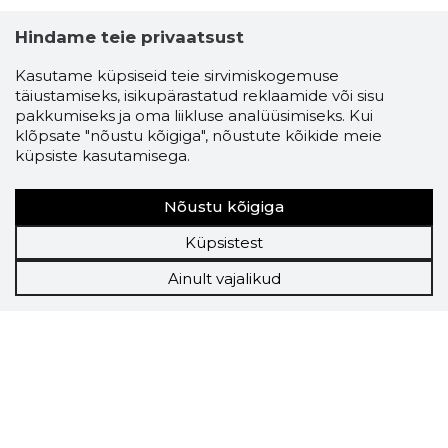
Hindame teie privaatsust
Kasutame küpsiseid teie sirvimiskogemuse
täiustamiseks, isikupärastatud reklaamide või sisu
pakkumiseks ja oma liikluse analüüsimiseks. Kui
klõpsate "nõustu kõigiga", nõustute kõikide meie
küpsiste kasutamisega.
Nõustu kõigiga
Küpsistest
Ainult vajalikud