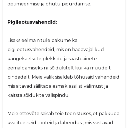
optimeerimise ja ohutu pidurdamise.
Pigileotusvahendid:
Lisaks eelmainitule pakume ka
pigileotusvahendeid, mis on hädavajalikud
kangekaelsete plekkide ja saasteainete
eemaldamiseks nii sõidukitelt kui ka muudelt
pindadelt. Meie valik sisaldab tõhusaid vahendeid,
mis aitavad säilitada esmaklassilist välimust ja
kaitsta sõidukite välispindu.
Meie ettevõte seisab teie teenistuses, et pakkuda
kvaliteetseid tooteid ja lahendusi, mis vastavad