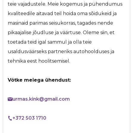
teie vajadustele. Meie kogemus ja pühendumus
kvaliteedile aitavad teil hoida oma sõidukeid ja
masinaid parimas seisukorras, tagades nende
pikaajalise jõudluse ja väärtuse. Oleme siin, et
toetada teid igal sammul ja olla teie
usaldusväärseks partneriks autohoolduses ja
tehnika eest hoolitsemisel.
Võtke meiega ühendust:
urmas.kink@gmail.com
+372 503 1710