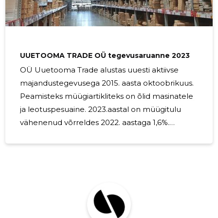
varustatud üha võimsamate ja tõhusamate
mootoritega. Selle tulemusena peavad ka
tehnilised vedelikud olema paremad kui kunagi
varem. Õlid, pidurivedelikud ja jahutusvedelikud
UUETOOMA TRADE OÜ tegevusaruanne 2023
OÜ Uuetooma Trade alustas uuesti aktiivse
majandustegevusega 2015. aasta oktoobrikuus.
Peamisteks müügiartikliteks on õlid masinatele
ja leotuspesuaine. 2023.aastal on müügitulu
vähenenud võrreldes 2022. aastaga 1,6%.
Majanduses valitsev keeruline aeg on tõstnud
sisendhindasid ja see on avaldanud mõju
kasumile. Kahjuks on osad kliendid oma
ettevõtted sulgenud või vähendanud oma
äritegevust. OÜ Uuetooma Trade juhatus
koosneb ühest liikmest. Juhatajale on makstud
töötasu töölepingu alusel.