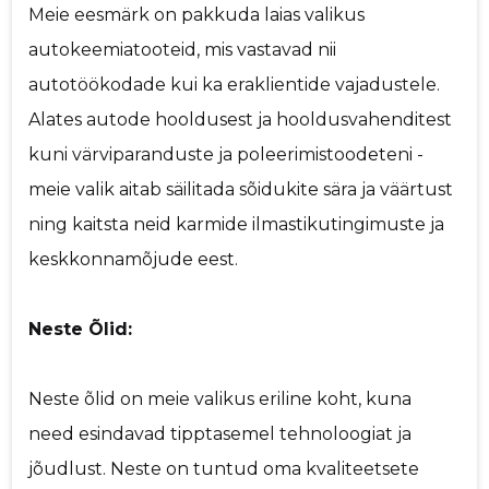
Meie eesmärk on pakkuda laias valikus
autokeemiatooteid, mis vastavad nii
autotöökodade kui ka eraklientide vajadustele.
Alates autode hooldusest ja hooldusvahenditest
kuni värviparanduste ja poleerimistoodeteni -
meie valik aitab säilitada sõidukite sära ja väärtust
ning kaitsta neid karmide ilmastikutingimuste ja
keskkonnamõjude eest.
Neste Õlid:
Neste õlid on meie valikus eriline koht, kuna
need esindavad tipptasemel tehnoloogiat ja
jõudlust. Neste on tuntud oma kvaliteetsete