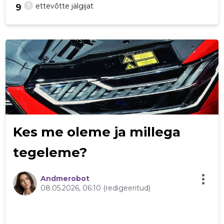
?
ettevõtte jälgijat
9
22
Kes me oleme ja millega
tegeleme?
Andmerobot
08.05.2026, 06:10
(redigeeritud)