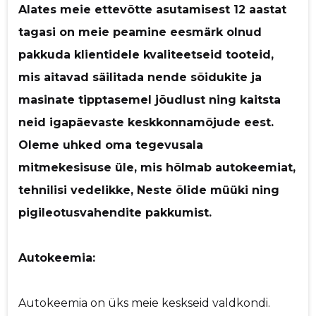
Alates meie ettevõtte asutamisest 12 aastat
p
tagasi on meie peamine eesmärk olnud
Saaja e-mail
pakkuda klientidele kvaliteetseid tooteid,
mis aitavad säilitada nende sõidukite ja
Sinu nimi
masinate tipptasemel jõudlust ning kaitsta
neid igapäevaste keskkonnamõjude eest.
Sinu kommentaar
Oleme uhked oma tegevusala
mitmekesisuse üle, mis hõlmab autokeemiat,
tehnilisi vedelikke, Neste õlide müüki ning
pigileotusvahendite pakkumist.
Autokeemia:
Autokeemia on üks meie keskseid valdkondi.