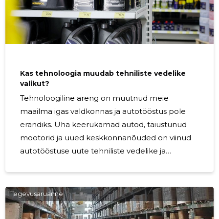
Kas tehnoloogia muudab tehniliste vedelike
valikut?
Tehnoloogiline areng on muutnud meie
maailma igas valdkonnas ja autotööstus pole
erandiks. Üha keerukamad autod, täiustunud
mootorid ja uued keskkonnanõuded on viinud
autotööstuse uute tehniliste vedelike ja
määrdeainete arendamiseni. Kas tehnoloogia
muudab tehniliste vedelike valikut? Lühike
vastus on "jah," ja järgnevalt selgitame, kuidas
Tegevusaruanne
see toimub. 1. Tõhusamad mootorid ja
spetsifikatsioonid Kaasaegsed autod on