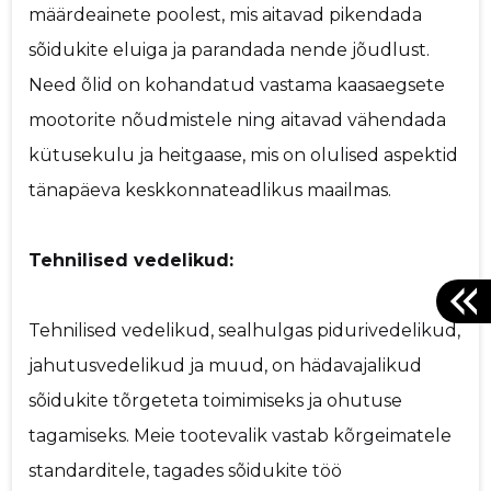
määrdeainete poolest, mis aitavad pikendada
sõidukite eluiga ja parandada nende jõudlust.
Need õlid on kohandatud vastama kaasaegsete
mootorite nõudmistele ning aitavad vähendada
kütusekulu ja heitgaase, mis on olulised aspektid
tänapäeva keskkonnateadlikus maailmas.
Tehnilised vedelikud:
Tehnilised vedelikud, sealhulgas pidurivedelikud,
jahutusvedelikud ja muud, on hädavajalikud
sõidukite tõrgeteta toimimiseks ja ohutuse
tagamiseks. Meie tootevalik vastab kõrgeimatele
standarditele, tagades sõidukite töö