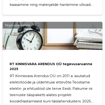
kaasamine ning materjalide hankimine võivad
tunduda üle jõu käivatena. Aga see ei pea nii
olema! Meie, RT Kinnisvara Arendus, pakume
võtmed kätte ehituse teenust, mis muudab sinu
Tegevusaruanne
unistuste kodu reaalsuseks ilma ehitusstressita.
Miks valida võtmed kätte ehitus meie
ettevõttelt? Meie professionaalne meeskond
hoolitseb kogu protsessi eest, alates
projekteerimisest kuni ehituse lõpuni. Meie
eesmärk on tagada kliendi
RT KINNISVARA ARENDUS OÜ tegevusaruanne
2025
RT Kinnisvara Arendus OÜ on 2011 a. asutatud
elektritööde ja üldehituse ettevõte.Teostame
elektri- ja ehitustöid üle terve Eesti. Pakume nii
teenuste täispaketti alates projekti
kooskõlastamisest kuni täislahendusteni. 2025