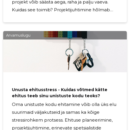
projekt võib säästa aega, raha ja palju vaeva.
Kuidas see toimib? Projektijuhtimine hõlmab
kogu ehitusprotsessi alates ideest kuni lõpliku
tulemuseni. See sisaldab plaanide koostamist,
ressursside haldamist, ajakava jälgimist,
Arvamuslugu
kommunikatsiooni, kvaliteedikontrolli ja palju
muud. Oluline on, et projektijuht oleks kogenud
ja suudaks vastata väljakutsetele, mis võivad
tekkida projekti käigus. Projektijuhi roll on
koordineerida kõiki projekti osapooli, nagu
tellija,
Unusta ehitusstress - Kuidas võtmed kätte
ehitus teeb sinu unistuste kodu teoks?
Oma unistuste kodu ehitamine võib olla üks elu
suurimaid väljakutseid ja samas ka kõige
stressirohkem protsess. Ehituse planeerimine,
projektijuhtimine, erinevate spetsialistide