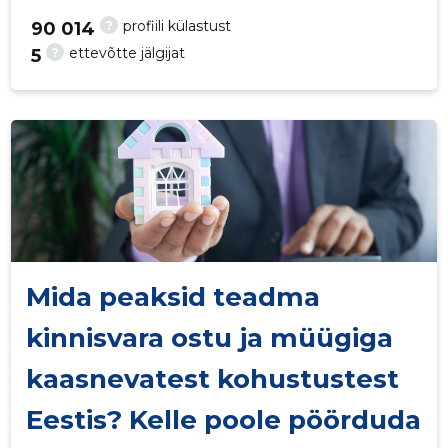
?
profiili külastust
90 014
?
ettevõtte jälgijat
5
23
Mida peaksid teadma
kinnisvara ostu ja müügiga
kaasnevatest kohustustest
Eestis? Kelle poole pöörduda