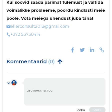
Kui soovid saada parimat tulemust ja vältida
võimalikke probleeme, pöördu kindlasti meie
poole. Võta meiega ühendust juba täna!
ellerconsult2013@gmail.com
+372 53730414
Kommentaarid
(0)
Loobu
Vasta