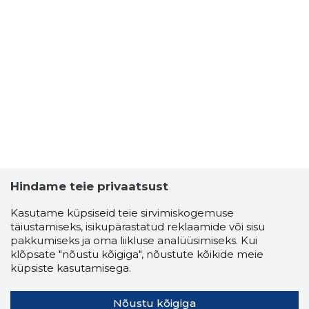
Hindame teie privaatsust
Kasutame küpsiseid teie sirvimiskogemuse
täiustamiseks, isikupärastatud reklaamide või sisu
pakkumiseks ja oma liikluse analüüsimiseks. Kui
klõpsate "nõustu kõigiga", nõustute kõikide meie
küpsiste kasutamisega.
Nõustu kõigiga