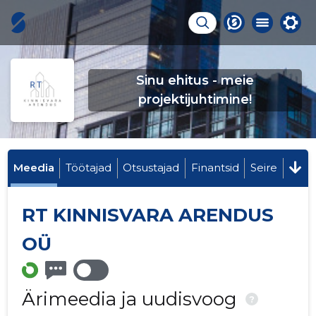
Sinu ehitus - meie
projektijuhtimine!
Meedia
Töötajad
Otsustajad
Finantsid
Seire
RT KINNISVARA ARENDUS
OÜ
Ärimeedia ja uudisvoog
?