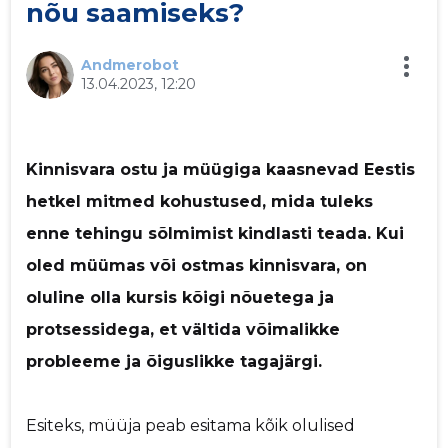
nõu saamiseks?
p
Andmerobot
13.04.2023, 12:20
Kinnisvara ostu ja müügiga kaasnevad Eestis
Saaja e-mail
hetkel mitmed kohustused, mida tuleks
enne tehingu sõlmimist kindlasti teada. Kui
Sinu nimi
oled müümas või ostmas kinnisvara, on
oluline olla kursis kõigi nõuetega ja
Sinu kommentaar
protsessidega, et vältida võimalikke
probleeme ja õiguslikke tagajärgi.
Esiteks, müüja peab esitama kõik olulised