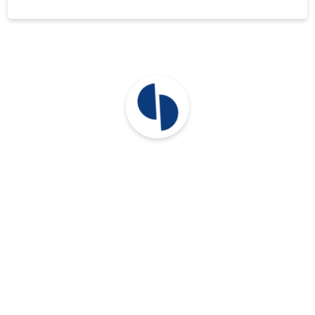
aasta müügitulu oli 639 522 eurot. Tööjõukulud
84 423 eurot.