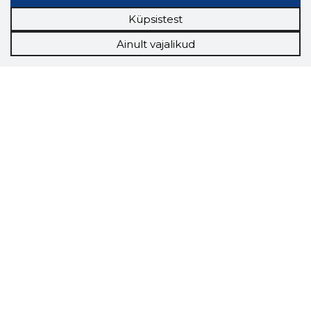
Küpsistest
Ainult vajalikud
Storybook
Chrome laiendus
Storybooki laiendus ütleb Sulle, mis firma
veebilehel Sa parajasti viibid ja kui usaldusväärne
see firma täna on.
LAADI LAIENDUS ALLA