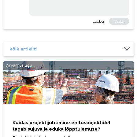
Loobu
Vasta
kõik artiklid
Arvamuslugu
Kuidas projektijuhtimine ehitusobjektidel
tagab sujuva ja eduka lõpptulemuse?