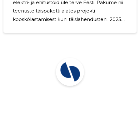
elektri- ja ehitustöid üle terve Eesti. Pakume nii
teenuste täispaketti alates projekti
kooskõlastamisest kuni täislahendusteni. 2025
aasta müügitulu oli 639 522 eurot. Tööjõukulud
84 423 eurot.