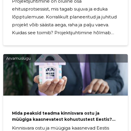
Projektijuhtimine on oluline osa
ehitusprotsessist, mis tagab sujuva ja eduka
lõpptulemuse. Korralikult planeeritud ja juhitud
projekt võib säästa aega, raha ja palju vaeva.
Kuidas see toimib? Projektijuhtimine hõlmab
kogu ehitusprotsessi alates ideest kuni lõpliku
tulemuseni. See sisaldab plaanide koostamist,
ressursside haldamist, ajakava jälgimist,
Arvamuslugu
kommunikatsiooni, kvaliteedikontrolli ja palju
muud. Oluline on, et projektijuht oleks kogenud
ja suudaks vastata väljakutsetele, mis võivad
tekkida projekti käigus. Projektijuhi roll on
koordineerida kõiki projekti osapooli, nagu
tellija,
Mida peaksid teadma kinnisvara ostu ja
müügiga kaasnevatest kohustustest Eestis?
Kelle poole pöörduda nõu saamiseks?
Kinnisvara ostu ja müügiga kaasnevad Eestis