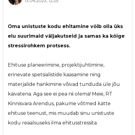
13.04.2023, 12:25
p
Saaja e-mail
Oma unistuste kodu ehitamine võib olla üks
elu suurimaid väljakutseid ja samas ka kõige
Sinu nimi
stressirohkem protsess.
Sinu kommentaar
Ehituse planeerimine, projektijuhtimine,
erinevate spetsialistide kaasamine ning
materjalide hankimine võivad tunduda üle jõu
käivatena. Aga see ei pea nii olema! Meie, RT
Kinnisvara Arendus, pakume võtmed kätte
ehituse teenust, mis muudab sinu unistuste
kodu reaalsuseks ilma ehitusstressita.