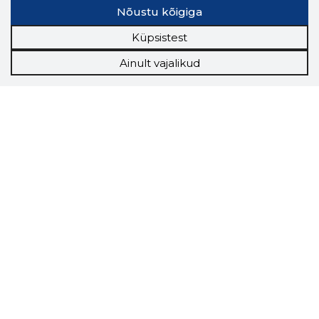
Nõustu kõigiga
Küpsistest
Ainult vajalikud
Storybook
Chrome laiendus
Storybooki laiendus ütleb Sulle, mis firma