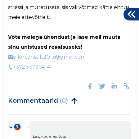
stressi ja muretuseta, siis vali võtmed kätte ehitus
meie ettevõttelt.
Võta meiega ühendust ja lase meil muuta
sinu unistused reaalsuseks!
ellerconsult2013@gmail.com
+372 53730414
Kommentaarid
(0)