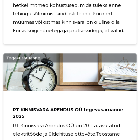
hetkel mitmed kohustused, mida tuleks enne
tehingu sõlmimist kindlasti teada. Kui oled
müümas või ostmas kinnisvara, on oluline olla
kursis kõigi nõuetega ja protsessidega, et vältida
võimalikke probleeme ja õiguslikke tagajärgi.
Esiteks, müüja peab esitama kõik olulised
dokumendid ja teavitama ostjat kõigist
Tegevusaruanne
kinnisvara puudustest. Samuti peab müüja
teadma ja täitma kõiki lepingulisi kohustusi,
näiteks tagama, et kinnisvara vastab kõigile
seaduslikele nõuetele ja ettemääratud
standarditele. Ostjal tuleb omakorda kontrollida
kõiki dokumente, mis
RT KINNISVARA ARENDUS OÜ tegevusaruanne
2025
RT Kinnisvara Arendus OÜ on 2011 a. asutatud
elektritööde ja üldehituse ettevõte.Teostame