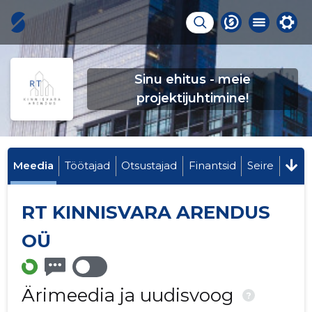
Sinu ehitus - meie
projektijuhtimine!
Meedia
Töötajad
Otsustajad
Finantsid
Seire
RT KINNISVARA ARENDUS
OÜ
Ärimeedia ja uudisvoog
?