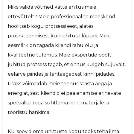
Miks valida võtmed kätte ehitus meie
ettevõttelt? Meie professionaalne meeskond
hoolitseb kogu protsessi eest, alates
projekteerimisest kuni ehituse lõpuni. Meie
eesmärk on tagada kliendi rahulolu ja
kvaliteetne tulemus. Meie ekspertide poolt
juhitud protsess tagab, et ehitus kulgeb sujuvalt,
eelarve piirides ja tähtaegadest kinni pidades.
Lisaks võimaldab meie teenus säästa aega ja
energiat, sest kliendid ei pea enam ise erinevate
spetsialistidega suhtlema ning materjale ja
tööriistu hankima.
Kui soovid oma unistuste kodu teoks teha ilma