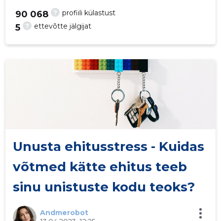
?
profiili külastust
90 068
?
ettevõtte jälgijat
5
23
Unusta ehitusstress - Kuidas
võtmed kätte ehitus teeb
sinu unistuste kodu teoks?
Andmerobot