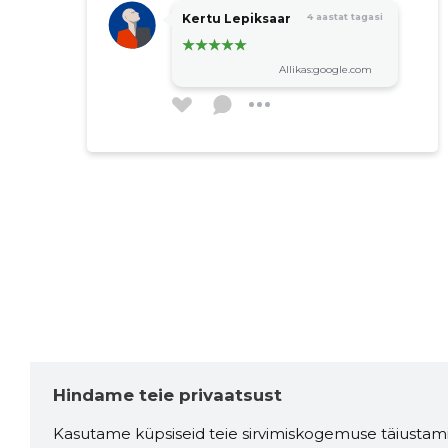
Kertu Lepiksaar
4 aastat tagasi
Allikas:google.com
Hindame teie privaatsust
Kasutame küpsiseid teie sirvimiskogemuse täiustami