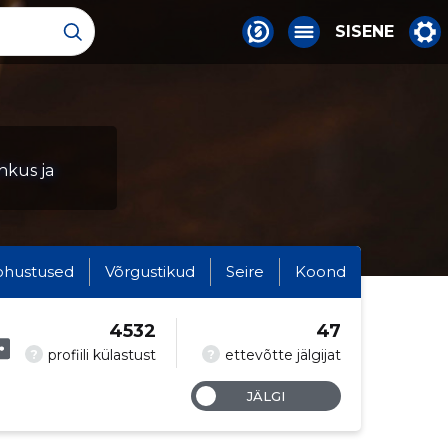
SISENE
uhkus ja
ohustused
Võrgustikud
Seire
Koond
4532
47
?
?
profiili külastust
ettevõtte jälgijat
JÄLGI