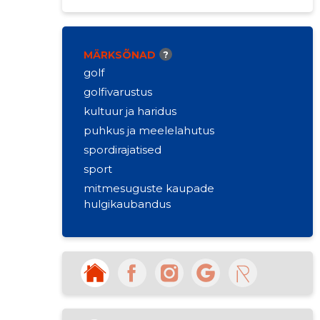
MÄRKSÕNAD
?
golf
golfivarustus
kultuur ja haridus
puhkus ja meelelahutus
spordirajatised
sport
mitmesuguste kaupade
hulgikaubandus