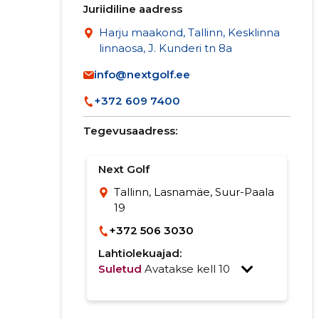
Juriidiline aadress
Harju maakond, Tallinn, Kesklinna
linnaosa, J. Kunderi tn 8a
info@nextgolf.ee
+372 609 7400
Tegevusaadress:
Next Golf
Tallinn, Lasnamäe, Suur-Paala
19
+372 506 3030
Lahtiolekuajad:
Suletud
Avatakse kell 10