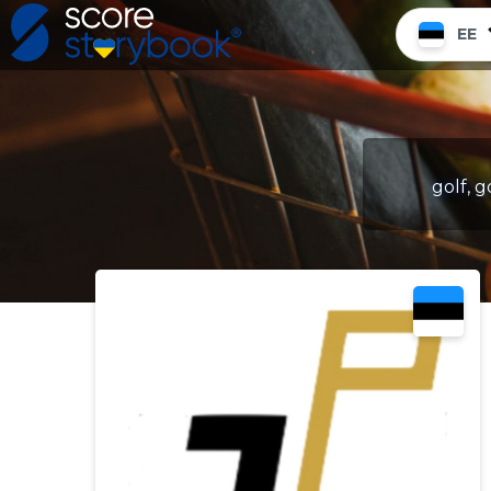
EE
golf, g