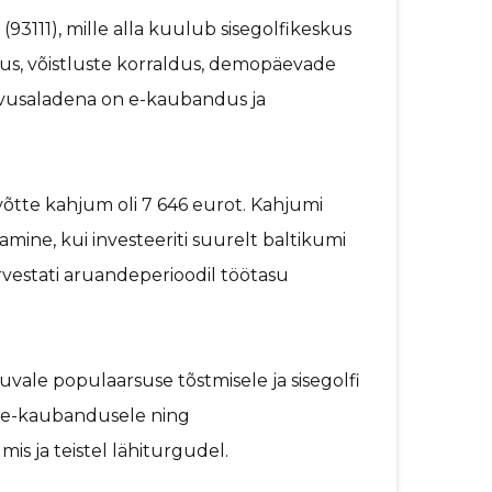
(93111), mille alla kuulub sisegolfikeskus
kus, võistluste korraldus, demopäevade
gevusaladena on e-kaubandus ja
võtte kahjum oli 7 646 eurot. Kahjumi
mine, kui investeeriti suurelt baltikumi
arvestati aruandeperioodil töötasu
uvale populaarsuse tõstmisele ja sisegolfi
e e-kaubandusele ning
is ja teistel lähiturgudel.