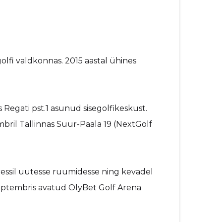
lfi valdkonnas. 2015 aastal ühines
s Regati pst.1 asunud sisegolfikeskust.
mbril Tallinnas Suur-Paala 19 (NextGolf
dressil uutesse ruumidesse ning kevadel
. Septembris avatud OlyBet Golf Arena