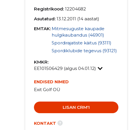
Registrikood:
12204682
Asutatud:
13.12.2011 (14 aastat)
EMTAK:
Mitmesuguste kaupade
hulgikaubandus (46901)
Spordirajatiste käitus (93111)
Spordiklubide tegevus (93121)
KMKR:
EE101506429 (algus 04.01.12)
ENDISED NIMED
Exit Golf OÜ
LISAN CRM'I
?
KONTAKT