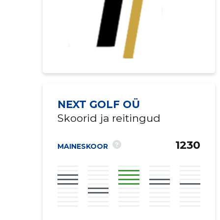
NEXT GOLF OÜ
Skoorid ja reitingud
Saaja e-mail
1230
?
MAINESKOOR
Sinu kommen