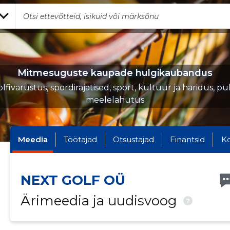
Mitmesuguste kaupade hulgikaubandus
olfivarustus, spordirajatised, sport, kultuur ja haridus, p
meelelahutus
Meedia
Töötajad
Otsustajad
Finantsid
K
NEXT GOLF OÜ
Ärimeedia ja uudisvoog
?