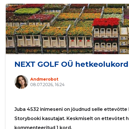
NEXT GOLF OÜ hetkeolukord
Sinu nimi
Andmerobot
08.07.2026, 16:24
taar
Juba 4532 inimeseni on jõudnud selle ettevõtte 
Storybooki kasutajat. Keskmiselt on ettevõtet h
kommenteeritud 1 kord.