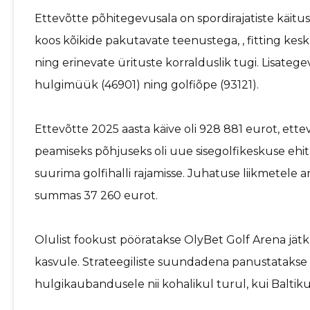
Ettevõtte põhitegevusala on spordirajatiste käitus 
koos kõikide pakutavate teenustega, , fitting kes
ning erinevate ürituste korralduslik tugi. Lisate
hulgimüük (46901) ning golfiõpe (93121).
Ettevõtte 2025 aasta käive oli 928 881 eurot, ette
peamiseks põhjuseks oli uue sisegolfikeskuse ehita
suurima golfihalli rajamisse. Juhatuse liikmetele 
summas 37 260 eurot.
Olulist fookust pööratakse OlyBet Golf Arena jätk
kasvule. Strateegiliste suundadena panustataks
hulgikaubandusele nii kohalikul turul, kui Baltikum