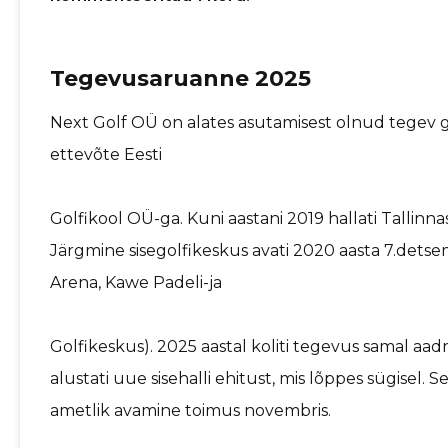
Tegevusaruanne 2025
Next Golf OÜ on alates asutamisest olnud tegev go
ettevõte Eesti
Golfikool OÜ-ga. Kuni aastani 2019 hallati Tallinna
Järgmine sisegolfikeskus avati 2020 aasta 7.detse
Arena, Kawe Padeli-ja
Golfikeskus). 2025 aastal koliti tegevus samal aa
alustati uue sisehalli ehitust, mis lõppes sügisel
ametlik avamine toimus novembris.