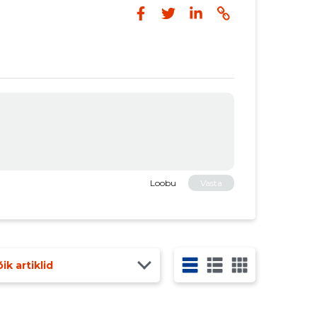
Loobu
Vasta
ik artiklid