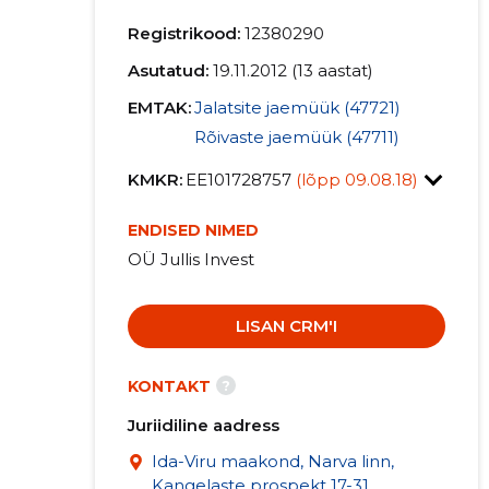
Registrikood:
12380290
Asutatud:
19.11.2012 (13 aastat)
EMTAK:
Jalatsite jaemüük (47721)
Rõivaste jaemüük (47711)
KMKR:
EE101728757
(lõpp 09.08.18)
ENDISED NIMED
OÜ Jullis Invest
LISAN CRM'I
?
KONTAKT
Juriidiline aadress
Ida-Viru maakond, Narva linn,
Kangelaste prospekt 17-31