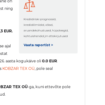
mine on
st ning
Krediidiriski prognoosid,
krediidilimiidid, võlad,
aruandekohustused, hüpoteegid,
,3 EUR.
kohtulahendid jm ettekirjutused
Vaata raportist >
e ajal
astat
26. aasta kogukäive oli
0.0 EUR
.
es
KOBZAR TEX OÜ
, pole seal
KOBZAR TEX OÜ
-ga, kuni ettevõte pole
ud.