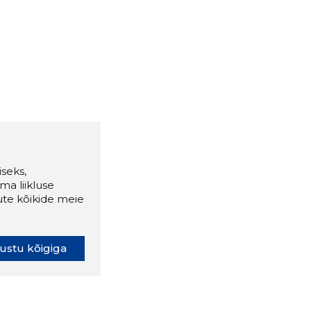
seks,
ma liikluse
ute kõikide meie
ustu kõigiga