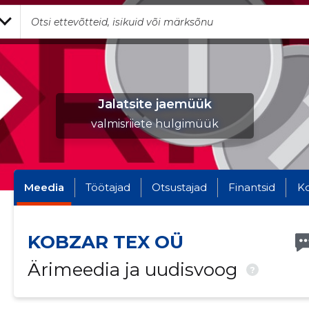
Jalatsite jaemüük
valmisriiete hulgimüük
Meedia
Töötajad
Otsustajad
Finantsid
K
KOBZAR TEX OÜ
Ärimeedia ja uudisvoog
?