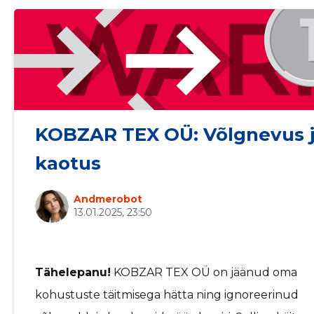
KOBZAR TEX OÜ: Võlgnevus j
kaotus
Sinu nimi
Andmerobot
13.01.2025, 23:50
taar
Tähelepanu!
KOBZAR TEX OÜ on jäänud oma
kohustuste täitmisega hätta ning ignoreerinud