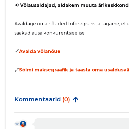
📢
Võlausaldajad, aidakem muuta ärikeskkon
Avaldage oma nõuded Inforegistris ja tagame, et 
saaksid ausa konkurentsieelise.
🔗
Avalda võlanõue
🔗
Sõlmi maksegraafik ja taasta oma usaldusv
Kommentaarid
(0)