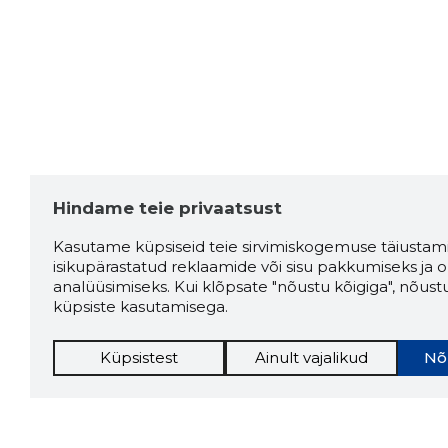
Hindame teie privaatsust
Kasutame küpsiseid teie sirvimiskogemuse täiustami
isikupärastatud reklaamide või sisu pakkumiseks ja o
analüüsimiseks. Kui klõpsate "nõustu kõigiga", nõust
küpsiste kasutamisega.
Küpsistest
Ainult vajalikud
Nõ