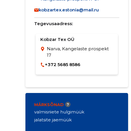
kobzartex.estonia@mail.ru
Tegevusaadress:
Kobzar Tex OÜ
Narva, Kangelaste prospekt
17
+372 5685 8586
MÄRKSÕNAD
?
valmisriiete hulgimüük
jalatsite jaemüük