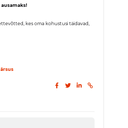
d ausamaks!
ettevõtted, kes oma kohustusi täidavad,
äärsus