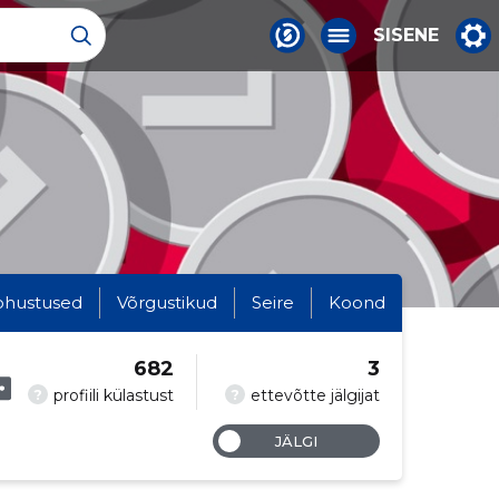
SISENE
ohustused
Võrgustikud
Seire
Koond
682
3
?
?
profiili külastust
ettevõtte jälgijat
JÄLGI