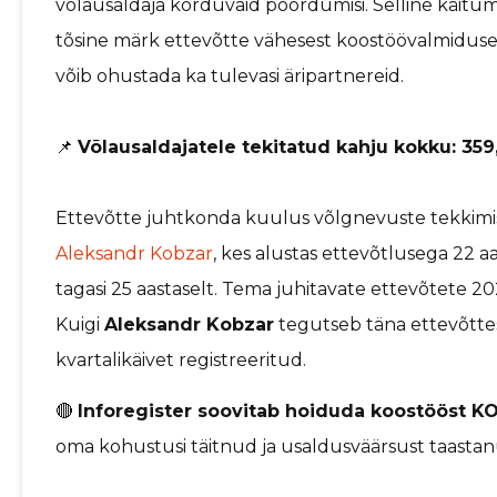
võlausaldaja korduvaid pöördumisi. Selline käitu
tõsine märk ettevõtte vähesest koostöövalmiduse
võib ohustada ka tulevasi äripartnereid.
📌
Võlausaldajatele tekitatud kahju kokku: 359
Ettevõtte juhtkonda kuulus võlgnevuste tekkimis
Aleksandr Kobzar
, kes alustas ettevõtlusega 22 a
tagasi 25 aastaselt. Tema juhitavate ettevõtete 20
Kuigi
Aleksandr Kobzar
tegutseb täna ettevõtt
kvartalikäivet registreeritud.
🔴
Inforegister soovitab hoiduda koostööst 
oma kohustusi täitnud ja usaldusväärsust taastan