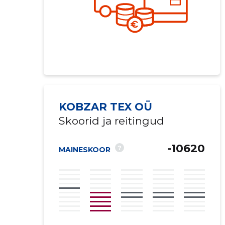
KOBZAR TEX OÜ
Skoorid ja reitingud
Saaja e-mail
-10620
?
MAINESKOOR
Sinu kommen