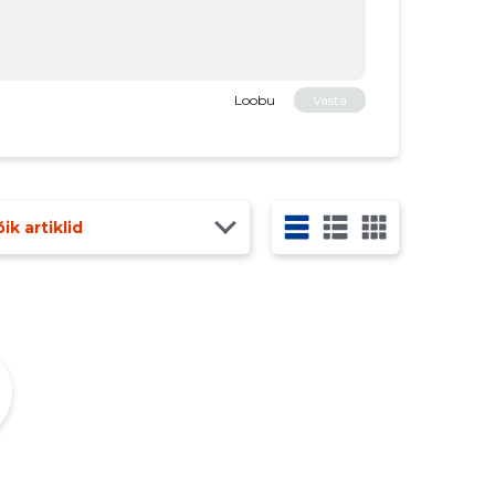
Loobu
Vasta
ik artiklid