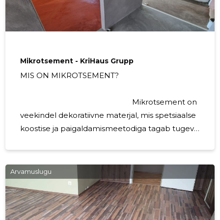
Mikrotsement - KriHaus Grupp
MIS ON MIKROTSEMENT?
Mikrotsement on
veekindel dekoratiivne materjal, mis spetsiaalse
koostise ja paigaldamismeetodiga tagab tugeva
ja vastupidava pinna. Mikrotsemendil puuduvad
ühenduskohad ning seda on võimalik
paigaldada ühtse pinnakattena erineva suuruse
Arvamuslugu
ja kujuga pindadele. Materjal ei ole poorne ning
seetõttu ei vaja mikrotsemendiga kaetud pind
erilist hooldust ja seda on väga lihtne puhastada.