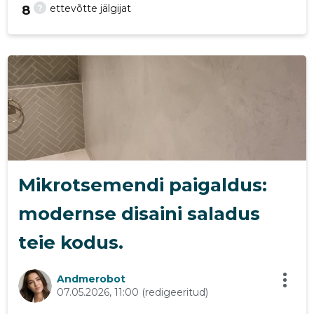
?
ettevõtte jälgijat
8
26
Mikrotsemendi paigaldus:
modernse disaini saladus
teie kodus.
Andmerobot
07.05.2026, 11:00
(redigeeritud)