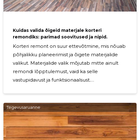
KIIRE
Kuidas valida õigeid materjale korteri
remondiks: parimad soovitused ja nipid.
Korteri remont on suur ettevõtmine, mis nõuab
põhjalikku planeerimist ja õigete materjalide
valikut. Materjalide valik mõjutab mitte ainult
remondi lõpptulemust, vaid ka selle
vastupidavust ja funktsionaalsust.
Põrandamaterjalid: Kui otsite vastupidavat ja
kauakestvat lahendust, on parkett või laminaat
hea valik. Need on kergesti hooldatavad ja
Tegevusaruanne
sobivad enamikele ruumidele. Vannitubades ja
köökides võiksite kaaluda keraamiliste plaatide
kasutamist, mis on niiskuskindlad.
Seinamaterjalid: Tapeet on populaarne valik,