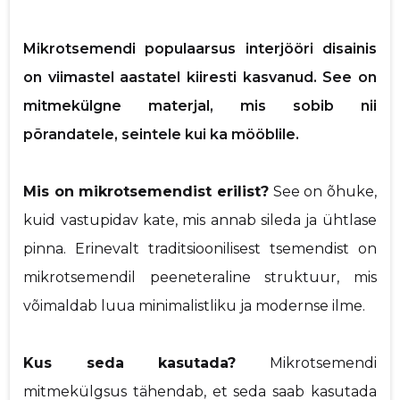
p
Saaja e-mail
Mikrotsemendi populaarsus interjööri disainis
on viimastel aastatel kiiresti kasvanud. See on
Sinu nimi
mitmekülgne materjal, mis sobib nii
põrandatele, seintele kui ka mööblile.
Sinu kommentaar
Mis on mikrotsemendist erilist?
See on õhuke,
kuid vastupidav kate, mis annab sileda ja ühtlase
pinna. Erinevalt traditsioonilisest tsemendist on
mikrotsemendil peeneteraline struktuur, mis
võimaldab luua minimalistliku ja modernse ilme.
Kus seda kasutada?
Mikrotsemendi
mitmekülgsus tähendab, et seda saab kasutada