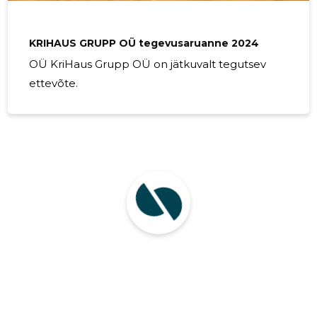
kuna see on saadaval erinevates mustrites ja
värvitoonides. Kuid kui
KRIHAUS GRUPP OÜ tegevusaruanne 2024
OÜ KriHaus Grupp OÜ on jätkuvalt tegutsev
ettevõte.