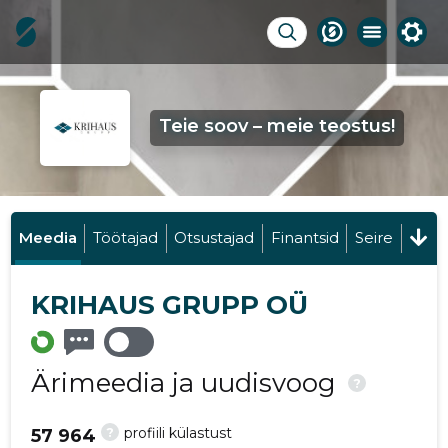
Teie soov – meie teostus!
Meedia
Töötajad
Otsustajad
Finantsid
Seire
KRIHAUS GRUPP OÜ
Ärimeedia ja uudisvoog
?
?
profiili külastust
57 964