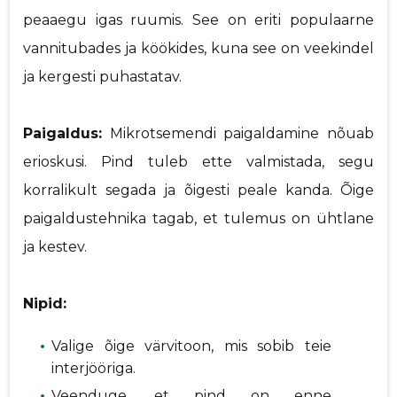
peaaegu igas ruumis. See on eriti populaarne
vannitubades ja köökides, kuna see on veekindel
ja kergesti puhastatav.
Paigaldus:
Mikrotsemendi paigaldamine nõuab
erioskusi. Pind tuleb ette valmistada, segu
korralikult segada ja õigesti peale kanda. Õige
paigaldustehnika tagab, et tulemus on ühtlane
ja kestev.
Nipid:
Valige õige värvitoon, mis sobib teie
interjööriga.
Veenduge, et pind on enne