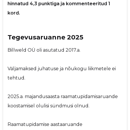
hinnatud 4,3 punktiga ja kommenteeritud 1
p
kord.
Sinu kommentaar
Tegevusaruanne 2025
Billweld OÜ oli asutatud 2017.a.
Väljamaksed juhatuse ja nõukogu liikmetele ei
tehtud.
2025.a. majandusaasta raamatupidamisaruande
koostamisel olulisi sündmusi olnud.
Raamatupidamise aastaaruande