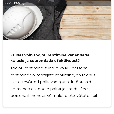
Arvamuslugu
Kuidas võib tööjõu rentimine vähendada
kulusid ja suurendada efektiivsust?
Tööjõu rentimine, tuntud ka kui personali
rentimine või töötajate rentimine, on teenus,
kus ettevõtted palkavad ajutiselt töötajaid
kolmanda osapoole pakkuja kaudu. See
personalilahendus võimaldab ettevõtetel täita
lühiajalisi vajadusi ilma püsiva tööhõive
kohustuseta. Dünaamilises majandusmaastikus