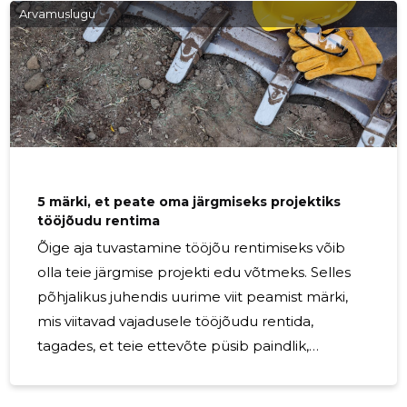
on projektinõudlusele vastavalt tööjõu
Arvamuslugu
kohandamise võime oluline. Tööjõu rentimine
pakub paindlikkust tööjõuvajaduste
suurendamiseks või vähendamiseks, tagades, et
ettevõtted saavad turumuutustele tõhusalt
reageerida. Tööjõu rentimise finantsilised
eelised Püsiva personali värbamine toob kaasa
5 märki, et peate oma järgmiseks projektiks
tööjõudu rentima
Õige aja tuvastamine tööjõu rentimiseks võib
olla teie järgmise projekti edu võtmeks. Selles
põhjalikus juhendis uurime viit peamist märki,
mis viitavad vajadusele tööjõudu rentida,
tagades, et teie ettevõte püsib paindlik,
konkurentsivõimeline ja tõhus. Tööjõu rentimise
mõistmine Tööjõu rentimine, tuntud ka kui