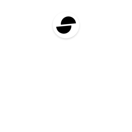
projektipõhisele palkamisele, erinevalt püsiva
tööjõu hoidmisest. See lähenemine annab
ehitusettevõtetele võimaluse kohandada oma
tööjõudu vastavalt projektide vajadustele ilma
traditsioonilise tööhõive pikaajalise kohustuseta.
Ehituses, kus