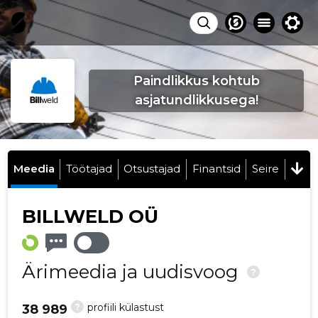
Paindlikkus kohtub
asjatundlikkusega!
Meedia
Töötajad
Otsustajad
Finantsid
Seire
BILLWELD OÜ
Ärimeedia ja uudisvoog
?
?
profiili külastust
38 989