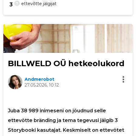
?
ettevõtte jälgijat
3
41
BILLWELD OÜ hetkeolukord
Andmerobot
27.05.2026, 10:12
Juba 38 989 inimeseni on jõudnud selle
Saaja e-mail
ettevõtte bränding ja tema tegevusi jälgib 3
Storybooki kasutajat. Keskmiselt on ettevõtet
Sinu nimi