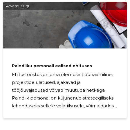
personali rentimine või tööjõu allhankimine, on
Arvamuslugu
teenus, kus ettevõtted palkavad ajutiselt
töötajaid kolmanda osapoole pakkuja kaudu.
See korraldus võimaldab ettevõtetel
suurendada oma tööjõudu ilma otsese tööhõive
keerukusteta. Tööjõu rentimine pakub mitmeid
eeliseid, sealhulgas
Paindliku personali eelised ehituses
Ehitustööstus on oma olemuselt dünaamiline,
projektide ulatused, ajakavad ja
tööjõuvajadused võivad muutuda hetkega.
Paindlik personal on kujunenud strateegiliseks
lahenduseks sellele volatiilsusele, võimaldades
ehitusettevõtetel kiiresti ja tõhusalt kohaneda
tööstuse pidevalt muutuvate nõudmistega.
Paindlik personal viitab töötajate ajutisele või