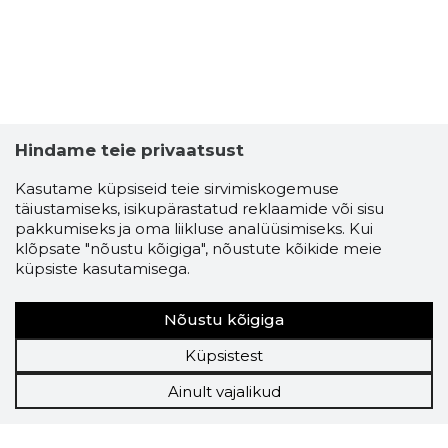
Hindame teie privaatsust
Kasutame küpsiseid teie sirvimiskogemuse
täiustamiseks, isikupärastatud reklaamide või sisu
pakkumiseks ja oma liikluse analüüsimiseks. Kui
klõpsate "nõustu kõigiga", nõustute kõikide meie
küpsiste kasutamisega.
Nõustu kõigiga
Küpsistest
Ainult vajalikud