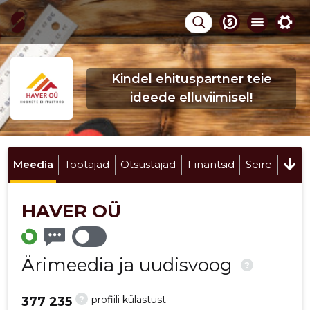
Kindel ehituspartner teie
ideede elluviimisel!
Meedia
Töötajad
Otsustajad
Finantsid
Seire
HAVER OÜ
Ärimeedia ja uudisvoog
?
?
profiili külastust
377 235