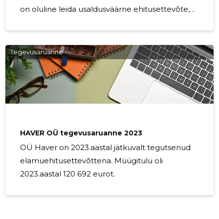
on oluline leida usaldusväärne ehitusettevõte,
kes mõistab teie unikaalseid vajadusi ja visioone.
Ehitusteenused, mida pakume: Maja ehitus:
Unistate uuest kodust, mis peegeldab täpselt
Tegevusaruanne
Teie maitset ja vajadusi? Meie meeskond aitab
teil luua just sellise kodu, millest olete alati
unistanud. Alates projekteerimisest kuni
valmimiseni hoolitseme igakülgselt kõikide
ehitusetappide eest. Remonditööd: Vanemate
HAVER OÜ tegevusaruanne 2023
OÜ Haver on 2023.aastal jätkuvalt tegutsenud
elamuehitusettevõttena. Müügitulu oli
2023.aastal 120 692 eurot.