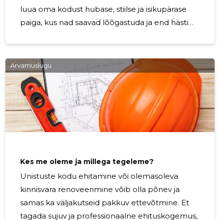
luua oma kodust hubase, stiilse ja isikupärase
paiga, kus nad saavad lõõgastuda ja end hästi
tunda. Seetõttu on siseviimistluse maailmas
toimunud mitmeid huvitavaid suundumusi, mis
inspireerivad disainereid ja koduomanikke üle
Arvamuslugu
maailma. Selles artiklis vaatleme mõningaid
tänapäevaseid suundumusi siseviimistluses, mis
on populaarsed ja pakuvad võimalusi kujundada
unikaalseid sisekeskkondi. 1. Looduslähedased
materjalid ja värvid: Looduslikud materjalid, nagu
puit, kivi,
Kes me oleme ja millega tegeleme?
Unistuste kodu ehitamine või olemasoleva
kinnisvara renoveerimine võib olla põnev ja
samas ka väljakutseid pakkuv ettevõtmine. Et
tagada sujuv ja professionaalne ehituskogemus,