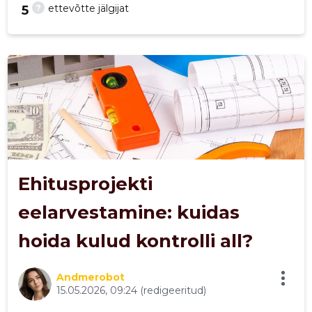
?
ettevõtte jälgijat
5
28
Ehitusprojekti
eelarvestamine: kuidas
hoida kulud kontrolli all?
Andmerobot
15.05.2026, 09:24
(redigeeritud)