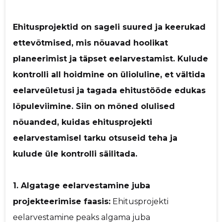
p
Ehitusprojektid on sageli suured ja keerukad
ettevõtmised, mis nõuavad hoolikat
planeerimist ja täpset eelarvestamist. Kulude
kontrolli all hoidmine on ülioluline, et vältida
eelarveületusi ja tagada ehitustööde edukas
Saaja e-mail
lõpuleviimine. Siin on mõned olulised
nõuanded, kuidas ehitusprojekti
Sinu nimi
eelarvestamisel tarku otsuseid teha ja
kulude üle kontrolli säilitada.
Sinu kommentaar
1. Algatage eelarvestamine juba
projekteerimise faasis:
Ehitusprojekti
eelarvestamine peaks algama juba