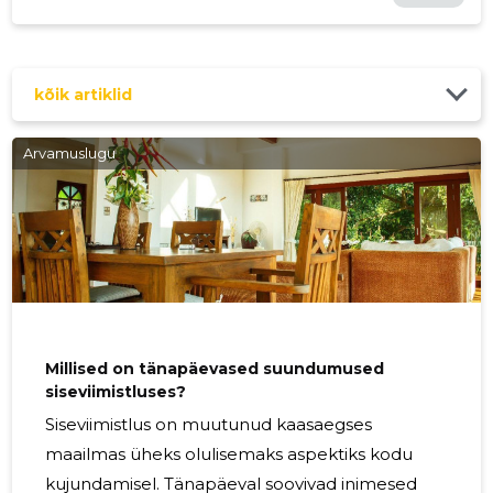
kõik artiklid
Arvamuslugu
Millised on tänapäevased suundumused
siseviimistluses?
Siseviimistlus on muutunud kaasaegses
maailmas üheks olulisemaks aspektiks kodu
kujundamisel. Tänapäeval soovivad inimesed