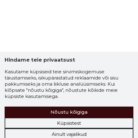
Hindame teie privaatsust
Kasutame küpsiseid teie sirvimiskogemuse
täiustamiseks, isikupärastatud reklaamide või sisu
pakkumiseks ja oma liikluse analüüsimiseks. Kui
klõpsate "nõustu kõigiga", nõustute kõikide meie
küpsiste kasutamisega.
Nõustu kõigiga
Küpsistest
Ainult vajalikud