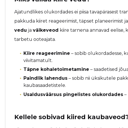
Ajatundlikes olukordades ei piisa tavapärasest tra
pakkuda kiiret reageerimist, täpset planeerimist j
vedu
ja
väikeveod
kiire tarnena annavad eelise, 
tarbetu ooteajata.
Kiire reageerimine
– sobib olukordadesse, ku
viivitamatult.
Täpne kohaletoimetamine
– saadetised jõua
Paindlik lahendus
– sobib nii üksikutele pak
kaubasaadetistele.
Usaldusväärsus pingelistes olukordades
– 
Kellele sobivad kiired kaubaveod