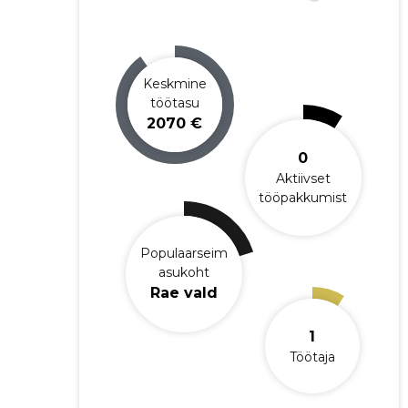
Keskmine
töötasu
2070 €
0
Aktiivset
tööpakkumist
Populaarseim
asukoht
Rae vald
1
Töötaja