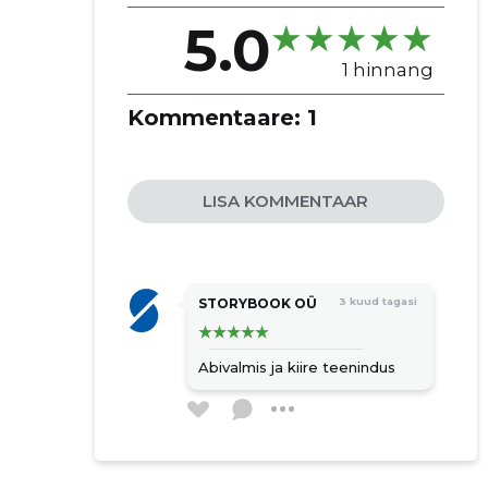
5.0
1 hinnang
Kommentaare:
1
LISA KOMMENTAAR
STORYBOOK OÜ
3 kuud tagasi
Abivalmis ja kiire teenindus