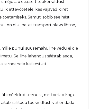
us mõjutab otseselt töökorraldust,
sulik ettevõtetele, kes vajavad kiiret
 toetamiseks. Samuti sobib see hästi
ul on oluline, et transport oleks lihtne,
si, mille puhul suuremahuline vedu ei ole
ltimatu. Selline lahendus säästab aega,
a tarneahela katkestusi.
 ka läbimõeldud teenust, mis toetab kogu
u
aitab säilitada töökindlust, vähendada