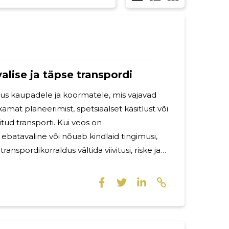
alise ja täpse transpordi
us kaupadele ja koormatele, mis vajavad
amat planeerimist, spetsiaalset käsitlust või
tud transporti. Kui veos on
batavaline või nõuab kindlaid tingimusi,
anspordikorraldus vältida viivitusi, riske ja
kogu protsess oleks kontrollitud algusest
iveod veose iseloomu,
a sihtkoha eripärade arvestamisele. Selline
ttevõtetele ja eraisikutele, kes vajavad