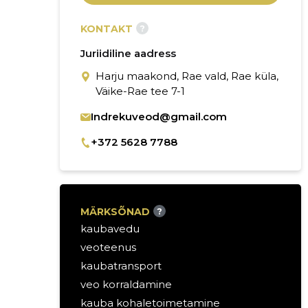
?
KONTAKT
Juriidiline aadress
Harju maakond, Rae vald, Rae küla,
Väike-Rae tee 7-1
Indrekuveod@gmail.com
+372 5628 7788
MÄRKSÕNAD
?
kaubavedu
veoteenus
kaubatransport
veo korraldamine
kauba kohaletoimetamine