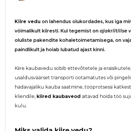
Kiire vedu
on lahendus olukordades, kus iga mi
võimalikult kiiresti. Kui tegemist on
ajakriitilise
oluliste pakendite kohaletoimetamisega, on vaja 
paindlikult ja hoiab lubatud ajast kinni.
Kiire kaubavedu sobib ettevõtetele ja eraisikutele,
usaldusväärset transporti ootamatutes või pingel
hädavajaliku kauba saatmine, tööprotsessi katkest
kliendile,
kiired kaubaveod
aitavad hoida töö suj
kulu.
Miks valida kiire vedu?