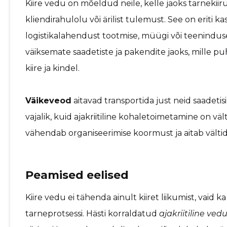
Kiire vedu on mõeldud neile, kelle jaoks tarnekiir
kliendirahulolu või ärilist tulemust. See on eriti ka
logistikalahendust tootmise, müügi või teeninduse
väiksemate saadetiste ja pakendite jaoks, mille puh
kiire ja kindel.
Väikeveod
aitavad transportida just neid saadeti
vajalik, kuid ajakriitiline kohaletoimetamine on vä
vähendab organiseerimise koormust ja aitab vältid
Peamised eelised
Kiire vedu ei tähenda ainult kiiret liikumist, vaid
tarneprotsessi. Hästi korraldatud
ajakriitiline ved