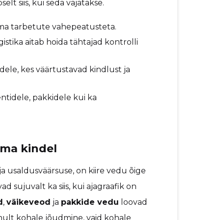
elt siis, kui seda vajatakse.
 ilma tarbetute vahepeatusteta.
ogistika aitab hoida tähtajad kontrolli
idele, kes väärtustavad kindlust ja
ntidele, pakkidele kui ka
ema kindel
ja usaldusväärsuse, on kiire vedu õige
ad sujuvalt ka siis, kui ajagraafik on
d
,
väikeveod
ja
pakkide vedu
loovad
nult kohale jõudmine, vaid kohale