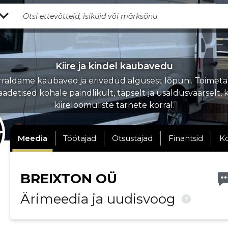
Kiire ja kindel kaubavedu
rraldame kaubaveo ja erivedud algusest lõpuni. Toimet
aadetised kohale paindlikult, täpselt ja usaldusväärselt, 
kiireloomuliste tarnete korral.
Meedia
Töötajad
Otsustajad
Finantsid
K
BREIXTON OÜ
Ärimeedia ja uudisvoog
?