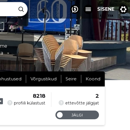
SISENE
ame
ka
ohustused
Võrgustikud
Seire
Koond
8218
2
?
?
profiili külastust
ettevõtte jälgijat
JÄLGI