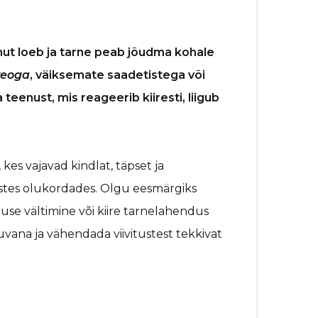
nut loeb ja tarne peab jõudma kohale
 veoga
, väiksemate saadetistega või
teenust, mis reageerib kiiresti, liigub
 kes vajavad kindlat, täpset ja
istes olukordades. Olgu eesmärgiks
use vältimine või kiire tarnelahendus
uvana ja vähendada viivitustest tekkivat