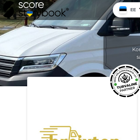
EE
Ko
s