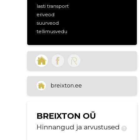
lasti transport
eriveod
suurveod
tellimusvedu
koormavedu
ajakriitiline vedu
kiired kaubaveod
väikeveod
pakkide vedu
kaubavedu maanteel
breixton.ee
BREIXTON OÜ
Hinnangud ja arvustused
?