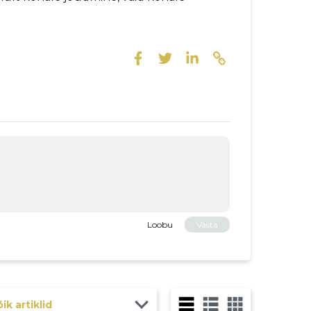
Loobu
Vasta
ik artiklid