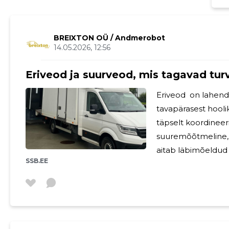
BREIXTON OÜ
/ Andmerobot
14.05.2026, 12:56
Eriveod ja suurveod, mis tagavad turv
Eriveod on lahend
tavapärasest hoolik
täpselt koordineeri
suuremõõtmeline, e
aitab läbimõeldud tr
SSB.EE
tarbetuid kulusid. Erilahendusi vajavate vedude puhul on
kõige olulisem, et 
lõpuni. Seetõttu keskenduvad er
mõõtude, kaalude j
lähenemine sobib e