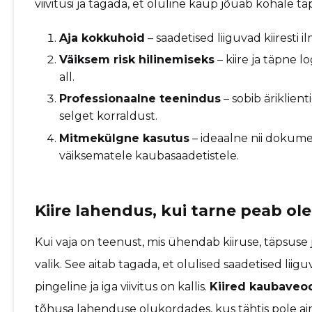
viivitusi ja tagada, et oluline kaup jõuab kohale täps
Aja kokkuhoid
– saadetised liiguvad kiiresti
Väiksem risk hilinemiseks
– kiire ja täpne l
all.
Professionaalne teenindus
– sobib äriklient
selget korraldust.
Mitmekülgne kasutus
– ideaalne nii dokume
väiksematele kaubasaadetistele.
Kiire lahendus, kui tarne peab ol
Kui vaja on teenust, mis ühendab kiiruse, täpsuse 
valik. See aitab tagada, et olulised saadetised liiguv
pingeline ja iga viivitus on kallis.
Kiired kaubaveo
tõhusa lahenduse olukordades, kus tähtis pole ai