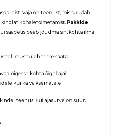
nspordist. Vaja on teenust, mis suudab
a kindlat kohaletoimetamist.
Pakkide
kui saadetis peab jõudma sihtkohta ilma
s tellimus tuleb teele saata
vad õigesse kohta õigel ajal.
kidele kui ka väiksematele
kindel teenus, kui ajasurve on suur.
?